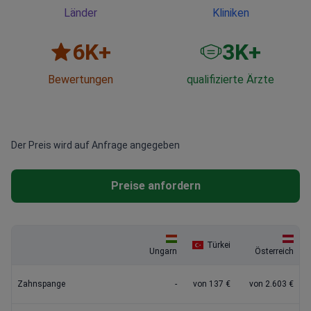
Länder
Kliniken
6
K+
3
K+
Bewertungen
qualifizierte Ärzte
Der Preis wird auf Anfrage angegeben
Preise anfordern
Türkei
Ungarn
Österreich
Zahnspange
-
von 137 €
von 2.603 €