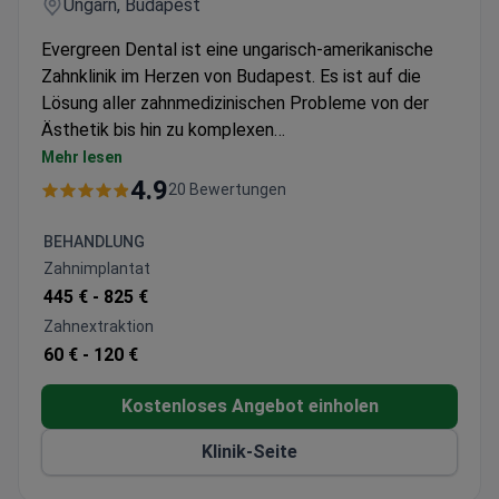
Ungarn, Budapest
Evergreen Dental ist eine ungarisch-amerikanische
Zahnklinik im Herzen von Budapest. Es ist auf die
Lösung aller zahnmedizinischen Probleme von der
Ästhetik bis hin zu komplexen
Knochentransplantationen spezialisiert. Die Klinik
Mehr lesen
wurde von Global Clinic Rating als die beste im
4.9
20 Bewertungen
Service von fast 500 Zahnkliniken in Budapest
bewertet und wurde weltweit auf Platz 3 unter
BEHANDLUNG
127.000 Einrichtungen eingestuft. Die Klinik bietet
Zahnimplantat
Garantien für Zahnimplantate, Füllungen, Kronen und
445 € -
825 €
Veneers.
Zahnextraktion
60 € -
120 €
Kostenloses Angebot einholen
Klinik-Seite