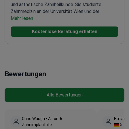
und ästhetische Zahnheilkunde. Sie studierte
Zahnmedizin an der Universität Wien und der
Semmelweis Universität. Sie besitzt Zertifikate in
Mehr lesen
Prothetik, restaurativer Zahnheilkunde und Smile
Kostenlose Beratung erhalten
Design.
Dr. Gótai verfügt über umfassende Erfahrung
an der Abteilung für Prothetik der Semmelweis
Universität. Sie ist Mitglied mehrerer führender
zahnärztlicher Verbände, darunter die ungarische und
österreichische Zahnärztekammer, die deutsche und
österreichische Gesellschaft für Ästhetik sowie die
Bewertungen
Internationale Gesellschaft für Digitale
Zahnheilkunde.
Alle Bewertungen
Chris Waugh • All-on-6
Наталия
Zahnimplantate
Deut