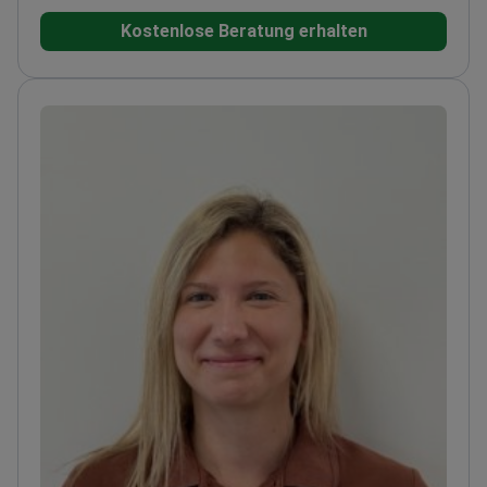
erwarb er den Master of Science (M.Sc.) in
Kostenlose Beratung erhalten
Implantologie und Zahnchirurgie an der
Westfälischen Wilhelms-Universität Münster.
Dr.
Vincze ist Mitglied mehrerer Fachgesellschaften,
darunter die Ungarische Ärztekammer, die
Österreichische Ärztekammer, die Deutsche
Gesellschaft für Implantologie und das International
Team for Implantology.