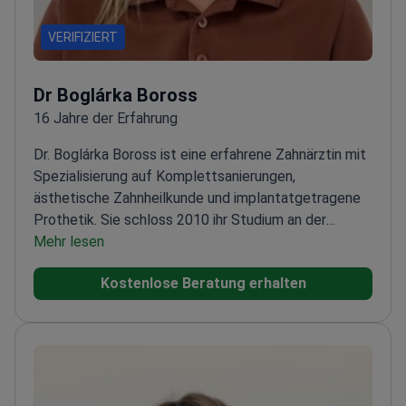
VERIFIZIERT
Dr Boglárka Boross
16 Jahre der Erfahrung
Dr. Boglárka Boross ist eine erfahrene Zahnärztin mit
Spezialisierung auf Komplettsanierungen,
ästhetische Zahnheilkunde und implantatgetragene
Prothetik. Sie schloss 2010 ihr Studium an der
Zahnmedizinischen Fakultät der Semmelweis
Mehr lesen
Universität in Budapest ab und legte 2014 ihre
Kostenlose Beratung erhalten
Facharztprüfung in konservierender Zahnheilkunde
und Prothetik ab.
Dr. Boross verfügt über
umfassende internationale Erfahrung. Sie arbeitete
von 2013 bis 2017 in England und von 2014 bis 2015
in den Niederlanden. Seit 2010 führt sie zudem eine
Privatpraxis in Ungarn. Sie ist Mitglied der