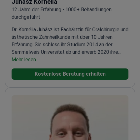
Juhász Kornélia
12 Jahre der Erfahrung • 1000+ Behandlungen
durchgeführt
Dr. Kornélia Juhász ist Fachärztin für Oralchirurgie und
ästhetische Zahnheilkunde mit über 10 Jahren
Erfahrung. Sie schloss ihr Studium 2014 an der
Semmelweis Universität ab und erwarb 2020 ihre
Facharztqualifikation in dentoalveolärer Chirurgie. Ihre
Mehr lesen
Schwerpunkte sind Implantationen, Knochenaufbau,
Kostenlose Beratung erhalten
Sinuslift, chirurgische Zahnentfernungen,
Zahnfleischtransplantationen und die Behandlung
periimplantärer Gewebe.
Dr. Juhász hat über 1.000
Implantate gesetzt, was ihre Kompetenz und das
Vertrauen ihrer Patienten unterstreicht. Sie ist
zudem erfahren in Implantatprothetik und
ästhetischen Restaurationen. Als leitende Zahnärztin
organisiert sie den Praxisbetrieb und sorgt für
höchste Behandlungsstandards. Besonderes