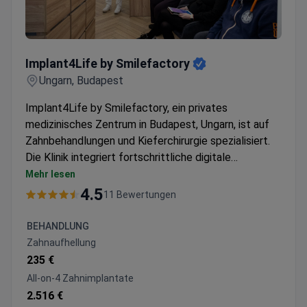
Implant4Life by Smilefactory
Implant4Life by Smilefactory
Ungarn, Budapest
Implant4Life by Smilefactory, ein privates
medizinisches Zentrum in Budapest, Ungarn, ist auf
Zahnbehandlungen und Kieferchirurgie spezialisiert.
Die Klinik integriert fortschrittliche digitale
Technologien und wurde 2024 von Nobel Biocare mit
Mehr lesen
der All-on-4 Clinic of Excellence ausgezeichnet. Sie
4.5
11 Bewertungen
behandelt Erwachsene und Kinder mit einem
Patientenstamm aus Europa, den USA, Kanada und
BEHANDLUNG
Australien. Es wird dringend empfohlen, vor der
Zahnaufhellung
Anforderung eines zahnärztlichen Angebots ein
235 €
Panoramaröntgenbild oder DVT (CBCT) zu senden.
All-on-4 Zahnimplantate
2.516 €