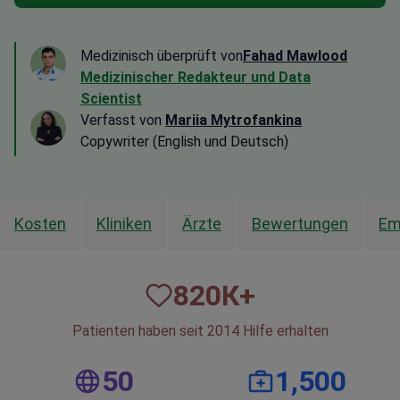
Medizinisch überprüft von
Fahad Mawlood
Medizinischer Redakteur und Data
Scientist
Verfasst von
Mariia Mytrofankina
Copywriter (English und Deutsch)
Kosten
Kliniken
Ärzte
Bewertungen
Em
820
К+
Patienten haben seit 2014 Hilfe erhalten
50
1,500