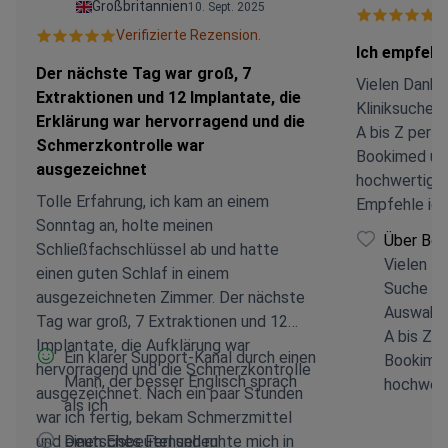
Großbritannien
10. Sept. 2025
V
Verifizierte Rezension.
Ich empfehl
Der nächste Tag war groß, 7
Vielen Dank f
Extraktionen und 12 Implantate, die
Kliniksuche u
Erklärung war hervorragend und die
A bis Z perf
Schmerzkontrolle war
Bookimed und
ausgezeichnet
hochwertig u
Tolle Erfahrung, ich kam an einem
Empfehle ich
Sonntag an, holte meinen
Über Boo
Schließfachschlüssel ab und hatte
Vielen Da
einen guten Schlaf in einem
Suche nac
ausgezeichneten Zimmer. Der nächste
Auswahl e
Tag war groß, 7 Extraktionen und 12
A bis Z 
Implantate, die Aufklärung war
Ein klarer Support-Kanal durch einen
Bookimed
hervorragend und die Schmerzkontrolle
Mann, der besser Englisch sprach
hochwert
ausgezeichnet. Nach ein paar Stunden
als ich
verantwo
war ich fertig, bekam Schmerzmittel
ich
und einen Eisbeutel und ruhte mich in
Deutsches Fernsehen