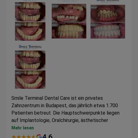
Smile Terminal Dental Care ist ein privates
Zahnzentrum in Budapest, das jährlich etwa 1.700
Patienten betreut. Die Hauptschwerpunkte liegen
auf Implantologie, Oralchirurgie, ästhetischer
Zahnheilkunde und Kieferorthopädie. Beliebt bei
Mehr lesen
Patienten aus Europa, den USA, Kanada und
4.6