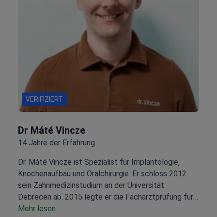
Augenmerk legt sie auf internationale Patienten im
Bereich Zahntourismus.
VERIFIZIERT
Dr Máté Vincze
14 Jahre der Erfahrung
Dr. Máté Vincze ist Spezialist für Implantologie,
Knochenaufbau und Oralchirurgie. Er schloss 2012
sein Zahnmedizinstudium an der Universität
Debrecen ab. 2015 legte er die Facharztprüfung für
Oralchirurgie an der Universität Szeged ab. 2016
Mehr lesen