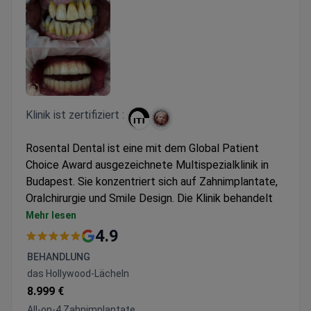
Klinik ist zertifiziert :
Rosental Dental ist eine mit dem Global Patient
Choice Award ausgezeichnete Multispezialklinik in
Budapest. Sie konzentriert sich auf Zahnimplantate,
Oralchirurgie und Smile Design. Die Klinik behandelt
jährlich 5.000 Patienten.
Mehr lesen
CT und Röntgen vor Ort für Diagnostik am selben
4.9
Tag.
BEHANDLUNG
Acht private Patientenapartments im selben
das Hollywood-Lächeln
Gebäude.
8.999 €
Behandelt Patienten aus Europa, dem
All-on-4 Zahnimplantate