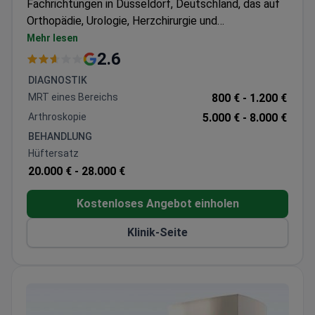
Fachrichtungen in Düsseldorf, Deutschland, das auf
Orthopädie, Urologie, Herzchirurgie und
Allgemeinchirurgie spezialisiert ist. Das Krankenhaus
Mehr lesen
behandelt sowohl Erwachsene als auch Kinder und
2.6
wird jährlich von rund 150.000 Patienten gewählt. Es
DIAGNOSTIK
wird am häufigsten von Patienten aus den GUS-
MRT eines Bereichs
800 € -
1.200 €
Staaten, dem Balkan und den Staaten der
Arthroskopie
5.000 € -
8.000 €
Arabischen Liga besucht.
BEHANDLUNG
Hüftersatz
20.000 € -
28.000 €
Kostenloses Angebot einholen
Klinik-Seite