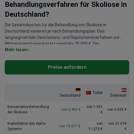
Behandlungsverfahren für Skoliose in
Deutschland?
Die Gesamtkosten für die Behandlung von Skoliose in
Deutschland variieren je nach Behandlungsplan. Das
langsegmentale Derotations- und Repositionsverfahren zur
Wirbelsäulenfusion kostet ungefähr 35.900 €. Die
Mehr lesen
Beratungskosten liegen zwischen 380 € und 1.430 €. Eine
umfassende Skoliosekorrekturoperation, die fortschrittliche
Technologien wie Neuromonitoring und Navigationssysteme
Preise anfordern
nutzt, kann zwischen 1.040 € und 38.260 € kosten. Das
Behandlungsprogramm wird nach einer individuellen Bewertung
jedes Patienten festgelegt.
Türkei
Deutschland
Österreich
Konservative Behandlung
von 1.301
von 3.469 €
von 3.035 €
der Skoliose
€
Implantation des ApiFix-
von
von 21.678
von 19.077 €
Systems
11.273 €
€