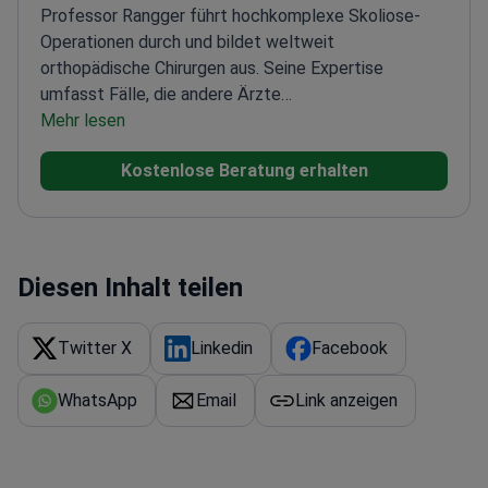
Professor Rangger führt hochkomplexe Skoliose-
Operationen durch und bildet weltweit
orthopädische Chirurgen aus. Seine Expertise
umfasst Fälle, die andere Ärzte
ablehnen.
Mehr lesen
Forensischer Gutachter bei medizinischen
Kunstfehlern
Zugelassen zur Ausbildung und Prüfung
Kostenlose Beratung erhalten
von Orthopäden
Führte eine lebensrettende
Operation bei einem ukrainischen „Stolz des Landes“-
Helden durch
Spezialisiert auf schwere Erkrankungen
des Bewegungsapparates und
Wirbelsäulenerkrankungen
Diesen Inhalt teilen
Twitter X
Linkedin
Facebook
WhatsApp
Email
Link anzeigen