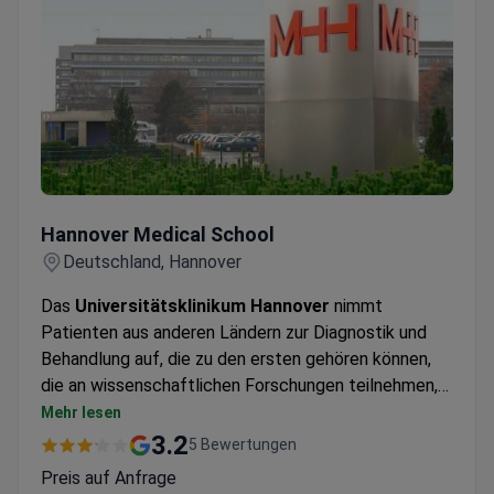
Hannover Medical School
Hannover Medical School
Deutschland, Hannover
Das
Universitätsklinikum Hannover
nimmt
Patienten aus anderen Ländern zur Diagnostik und
Behandlung auf, die zu den ersten gehören können,
die an wissenschaftlichen Forschungen teilnehmen,
die an der Universität durchgeführt werden.
Mehr lesen
3.2
5 Bewertungen
Preis auf Anfrage