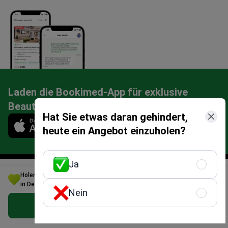
Laden die Bookimed-App für exklusive
Beauty-Angebote
Hat Sie etwas daran gehindert,
Mobile app illustration
heute ein Angebot einzuholen?
Ja
Holen Sie sich die beste Skoliose Behandlungsoption für Ihr Budget
in Deutschland
Nein
Behandlungssuchservice
Kostenloses persönliches Angebot erhalten
Erwähnt in