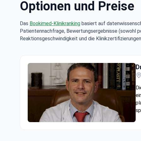
Optionen und Preise
Das
Bookimed-Klinikranking
basiert auf datenwissensch
Patientennachfrage, Bewertungsergebnisse (sowohl posi
Reaktionsgeschwindigkeit und die Klinikzertifizierungen
D
Di
ei
pl
sp
Dr. Olivier Gerbault's Private Practice