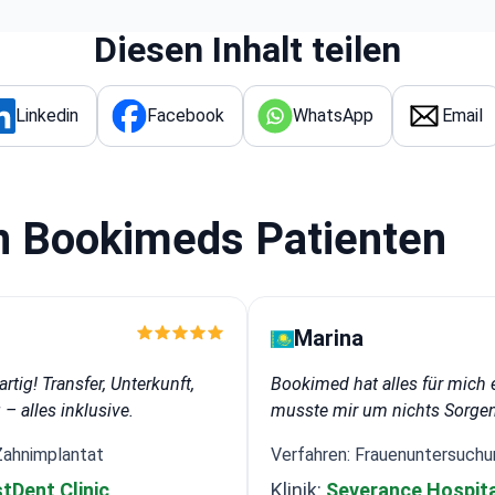
Diesen Inhalt teilen
Linkedin
Facebook
WhatsApp
Email
n Bookimeds Patienten
Marina
rtig! Transfer, Unterkunft,
Bookimed hat alles für mich e
– alles inklusive.
musste mir um nichts Sorge
Zahnimplantat
Verfahren: Frauenuntersuchu
tDent Clinic
Klinik:
Severance Hospita