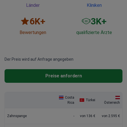
Länder
Kliniken
6
K+
3
K+
Bewertungen
qualifizierte Ärzte
Der Preis wird auf Anfrage angegeben
Preise anfordern
Costa
Türkei
Rica
Österreich
Zahnspange
-
von 136 €
von 2.595 €