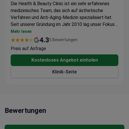
Die Health & Beauty Clinic ist ein sehr erfahrenes
medizinisches Team, das sich auf ästhetische
Verfahren und Anti-Aging-Medizin spezialisiert hat.
Seit unserer Gründung im Jahr 2010 lag unser Fokus
immer darauf, die Erwartungen unserer Patienten zu
Mehr lesen
übertreffen und enge Beziehungen zu ihnen
4.3
5 Bewertungen
aufzubauen. Unser Standort in Huacas liegt bequem
Preis auf Anfrage
zentral zu allen umliegenden Städten und ist mit
erstklassiger Ausrüstung für erfolgreiche
Kostenloses Angebot einholen
kosmetische Eingriffe ausgestattet. Treffen Sie Dr.
Klinik-Seite
Villalobos, den angesehensten und gefragtesten
Schönheitschirurgen in der Region Guanacaste.
Unsere Behandlungen umfassen Mikrodermabrasion,
Botox, Gesichtsfüller, Lippenvergrößerung,
Krampfadertherapie und mehr. Wir bieten auch
Laserverfahren zur Narbenbehandlung und
Bewertungen
Tattooentfernung an. Kontaktieren Sie uns für
weitere Informationen und vereinbaren Sie noch
heute einen Beratungstermin.