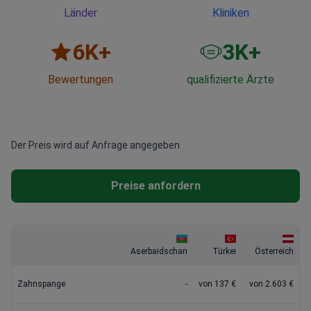
Länder
Kliniken
6
K+
3
K+
Bewertungen
qualifizierte Ärzte
Der Preis wird auf Anfrage angegeben
Preise anfordern
Aserbaidschan
Türkei
Österreich
Zahnspange
-
von 137 €
von 2.603 €