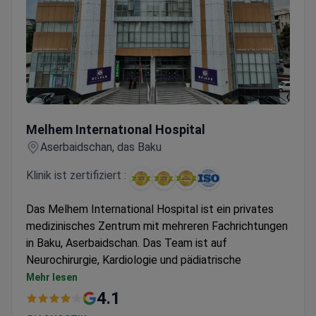
Melhem Internatıonal Hospital
Melhem Internatıonal Hospital
Aserbaidschan, das Baku
Klinik ist zertifiziert :
Das Melhem International Hospital ist ein privates
medizinisches Zentrum mit mehreren Fachrichtungen
in Baku, Aserbaidschan. Das Team ist auf
Neurochirurgie, Kardiologie und pädiatrische
Neurochirurgie spezialisiert. Es ist das erste Zentrum
Mehr lesen
in Aserbaidschan, das Parkinson-Operationen
4.1
durchführt.