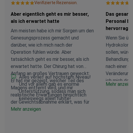
Verifizierte Rezension.
V
Aber eigentlich geht es mir besser,
Das gesamte
als ich erwartet hatte
Personal bi
hervorragen
Am meisten habe ich mir Sorgen um den
Genesungsprozess gemacht und
Wenn Sie übe
darüber, wie ich mich nach der
Hydrokolont
Operation fühlen würde. Aber
sollen, würde
tatsächlich geht es mir besser, als ich
Behandlung a
erwartet hatte. Der Chirurg hat von
nach einer ei
Anfang an großes Vertrauen geweckt:
Veränderunge
Alles verlief auf höchstem Niveau!
Er hat mir gezeigt, welcher Teil des
ich mich deut
Und vor allem gab es enorme
Mehr anzeig
Magens entfernt wird, und mir
Wichtigste is
Unterstützung, sodass man sich
realistische Erwartungen hinsichtlich
weniger Bläh
keineswegs allein fühlte!
der Gewichtsabnahme erklärt, was für
positiv auf 
mich sehr wichtig war. Besonders
Mehr anzeigen
Wohlbefinden
berührt hat mich, dass er mich nach
gesamte Team
dem Eingriff persönlich besucht hat.
Personal bis 
Die Operation selbst wurde
hervorragende