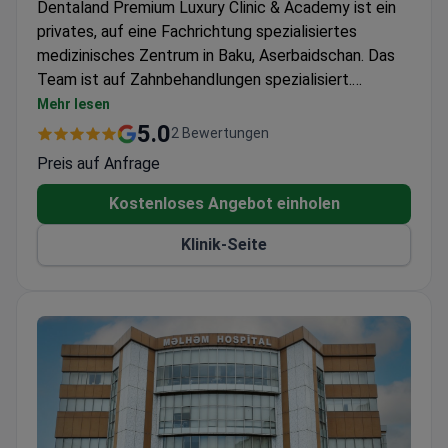
Dentaland Premium Luxury Clinic & Academy ist ein
privates, auf eine Fachrichtung spezialisiertes
medizinisches Zentrum in Baku, Aserbaidschan. Das
Team ist auf Zahnbehandlungen spezialisiert.
Dentaland Premium Luxury Clinic & Academy betreut
Mehr lesen
sowohl Erwachsene als auch Kinder. Jährlich
5.0
2 Bewertungen
entscheiden sich rund 720 Patienten für eine
Preis auf Anfrage
medizinische Versorgung in der Klinik. Die Klinik wird
am häufigsten von Patienten aus den GUS-Staaten,
Kostenloses Angebot einholen
Europa, dem Commonwealth, den USA, Kanada und
Klinik-Seite
Australien besucht.