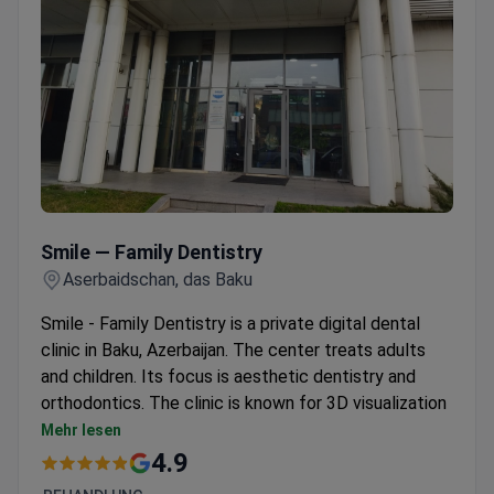
Smile — Family Dentistry
Smile — Family Dentistry
Aserbaidschan, das Baku
Smile - Family Dentistry is a private digital dental
clinic in Baku, Azerbaijan. The center treats adults
and children. Its focus is aesthetic dentistry and
orthodontics. The clinic is known for 3D visualization
that models treatment results before care begins.
Mehr lesen
The team includes eight doctors specializing in
4.9
restorative care and implants. Key services include