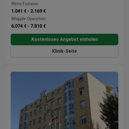
Chirurgie und IVF.
Weite Exzision
Bietet internationalen Patienten Unterstützung
1.041 € -
2.169 €
bei der Abrechnung, Übersetzung sowie Hilfe bei
Whipple-Operation
Anreise und Unterkunft.
6.074 € -
7.810 €
Kostenloses Angebot einholen
Klinik-Seite