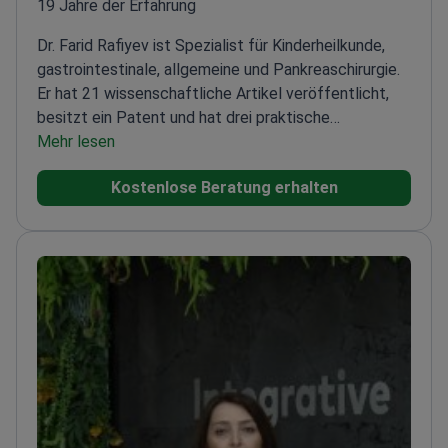
19 Jahre der Erfahrung
Dr. Farid Rafiyev ist Spezialist für Kinderheilkunde,
gastrointestinale, allgemeine und Pankreaschirurgie.
Er hat 21 wissenschaftliche Artikel veröffentlicht,
besitzt ein Patent und hat drei praktische
Vorschläge entwickelt. Diese Erfolge zeigen sein
Mehr lesen
Engagement zur Verbesserung der chirurgischen
Kostenlose Beratung erhalten
Praxis.
Dr. Rafiyev ist zertifizierter Experte für
laparoskopische Chirurgie. Zudem besitzt er die
Auszeichnung „Bronze International Mini Gastric
Bypass Surgeon of Excellence“. Er ist Mitglied
mehrerer führender internationaler chirurgischer
Gesellschaften, was seine Anerkennung in der
weltweiten medizinischen Gemeinschaft
unterstreicht.