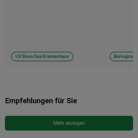
laparoskopisch durchgeführt, und ich
habe keinerl
verbrachte nur zwei Nächte in der Klinik.
war professio
Auch nach der Entlassung bleibt das
war das der r
Team weiterhin für mich da – sie sind
immer erreichbar, falls ich Fragen habe.
LIV Bona Dea Krankenhaus
Empfehlungen für Sie
Mehr anzeigen