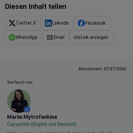
Diesen Inhalt teilen
Twitter X
Linkedin
Facebook
WhatsApp
Email
Link anzeigen
Aktualisiert: 07/27/2026
Verfasst von
Mariia Mytrofankina
Mariia Mytrofankina
Copywriter (English und Deutsch)