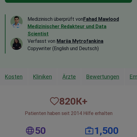
Medizinisch überprüft von
Fahad Mawlood
Medizinischer Redakteur und Data
Scientist
Verfasst von
Mariia Mytrofankina
Copywriter (English und Deutsch)
Kosten
Kliniken
Ärzte
Bewertungen
Em
820
К+
Patienten haben seit 2014 Hilfe erhalten
50
1,500