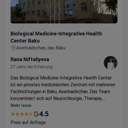
Biological Medicine-Integrative Health Center Baku
Biological Medicine-Integrative Health
Center Baku
Aserbaidschan, das Baku
Rana Niftaliyeva
27 Jahre der Erfahrung
Das Biological Medicine-Integrative Health Center
ist ein privates medizinisches Zentrum mit mehreren
Fachrichtungen in Baku, Aserbaidschan. Das Team
konzentriert sich auf Neurochirurgie, Therapie,
Gesundheit für ein langes Leben und Wellness-
Mehr lesen
Retreats. Das Biological Medicine-Integrative Health
4.5
Center Baku behandelt sowohl Erwachsene als auch
Preis auf Anfrage
Kinder. Am häufigsten besuchen Patienten aus Asien