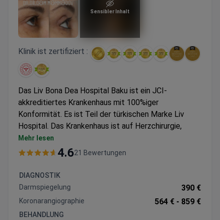
Sensibler Inhalt
Klinik ist zertifiziert :
Das Liv Bona Dea Hospital Baku ist ein JCI-
akkreditiertes Krankenhaus mit 100%iger
Konformität. Es ist Teil der türkischen Marke Liv
Hospital. Das Krankenhaus ist auf Herzchirurgie,
plastische Chirurgie, Transplantologie und
Mehr lesen
medizinische Check-ups spezialisiert.
4.6
21 Bewertungen
Behandelt jährlich 200.000 Patienten.
Besitzt die Auszeichnungen als Exzellenzzentrum
DIAGNOSTIK
für bariatrische Chirurgie und kolorektale Chirurgie.
Darmspiegelung
390 €
Gewann mehrere Bookimed-Patientenwahl-
Koronarangiographie
564 € -
859 €
Auszeichnungen für Check-ups, plastische
BEHANDLUNG