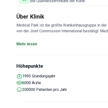
die Qualitätszertifikate der Klinik
Über Klinik
Medical Park ist die größte Krankenhausgruppe in der 
von der Joint Commission International bestätigt. Med
Organtransplantationen an erster Stelle und bieten ho
Onkologische Einheiten verwenden innovative Technik
Mehr lesen
Knife, Tomotherapie usw.
Höhepunkte
1993 Gründungsjahr
6000 Ärzte
200000 Patienten pro Jahr