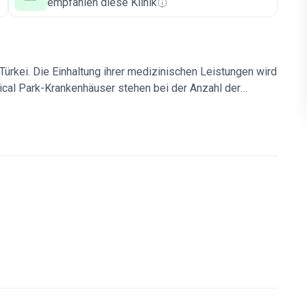
empfahlen diese Klinik
Türkei. Die Einhaltung ihrer medizinischen Leistungen wird
ical Park-Krankenhäuser stehen bei der Anzahl der
he Erfolgsraten bei Knochenmarktransplantationen.
en zur Steigerung der Behandlungseffizienz - Gamma-