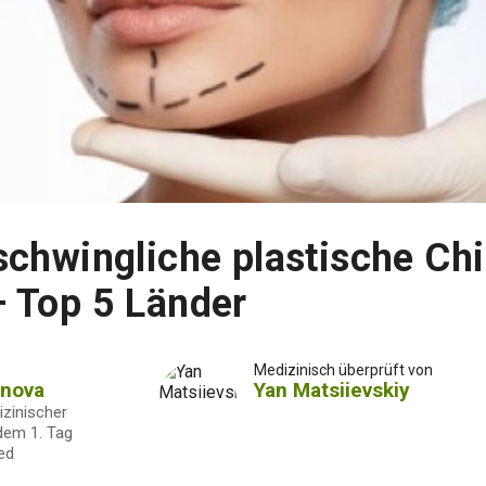
chwingliche plastische Chi
 Top 5 Länder
Medizinisch überprüft von
onova
Yan Matsiievskiy
izinischer
 dem 1. Tag
ed