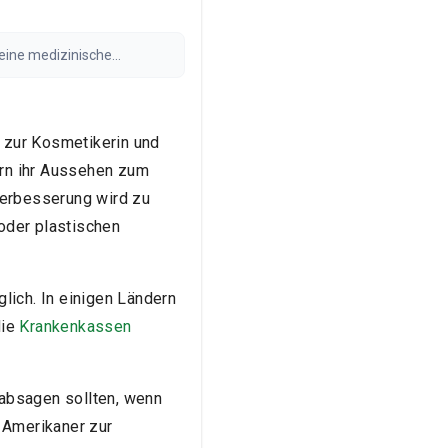
keine medizinische
raft. Die Ergebnisse können
g zur Kosmetikerin und
ern ihr Aussehen zum
verbesserung wird zu
oder plastischen
lich. In einigen Ländern
die
Krankenkassen
 absagen sollten, wenn
 Amerikaner zur