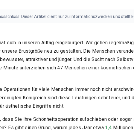
sschluss: Dieser Artikel dient nur zu Informationszwecken und stellt 
en Sie vor medizinischen Entscheidungen stets eine qualifizierte Fachk
gen Haftungsausschluss lesen
at sich in unseren Alltag eingebürgert. Wir gehen regelmäßi
r unsere Brustgröße neu zu gestalten. Die Menschen veränd
ewusster, attraktiver und jünger. Und die Sucht nach Selbst
de Minute unterziehen sich 47 Menschen einer kosmetischen 
he Operationen für viele Menschen immer noch nicht erschwing
einigten Königreich sind diese Leistungen sehr teuer, und 
r ästhetische Eingriffe nicht.
, dass Sie Ihre Schönheitsoperation aufschieben oder sogar
en? Es gibt einen Grund, warum jedes Jahr etwa
1,4
Millionen