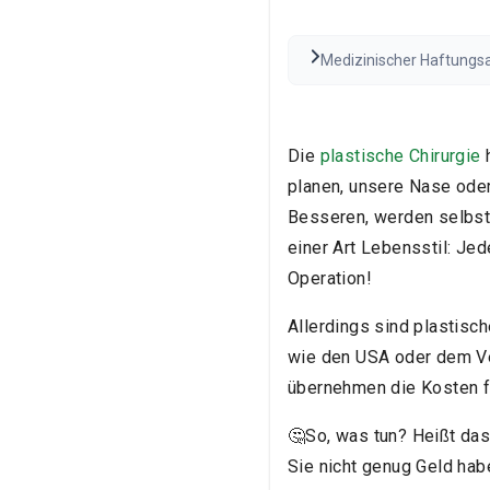
Medizinischer Haftungsau
Beratung dar. Konsultier
variieren.
Den vollständi
Die
plastische Chirurgie
h
planen, unsere Nase ode
Besseren, werden selbstb
einer Art Lebensstil: Je
Operation!
Allerdings sind plastisc
wie den USA oder dem Ver
übernehmen die Kosten fü
🤔So, was tun? Heißt das
Sie nicht genug Geld hab