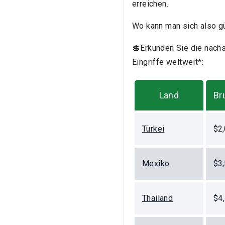
erreichen.
Wo kann man sich also gü
💲Erkunden Sie die nachs
Eingriffe weltweit*:
Land
Br
Türkei
$2,
Mexiko
$3,
Thailand
$4