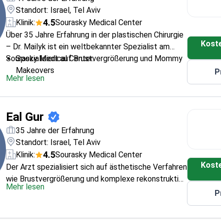
Standort: Israel, Tel Aviv
4.5
Klinik:
Sourasky Medical Center
Über 35 Jahre Erfahrung in der plastischen Chirurgie
Kost
– Dr. Mailyk ist ein weltbekannter Spezialist am
Sourasky Medical Center.
Spezialisiert auf Brustvergrößerung und Mommy
Makeovers
P
Mehr lesen
Experte für Liposuktion und BBL-Chirurgie
Praktiziert an einem der führenden medizinischen
Zentren Israels
Eal Gur
35 Jahre der Erfahrung
Standort: Israel, Tel Aviv
4.5
Klinik:
Sourasky Medical Center
Kost
Der Arzt spezialisiert sich auf ästhetische Verfahren
wie Brustvergrößerung und komplexe rekonstruktive
Mehr lesen
Operationen und verfügt über umfangreiche
P
Erfahrung sowohl bei Erwachsenen als auch bei
Kindern. Der Arzt hat seine medizinische Ausbildung