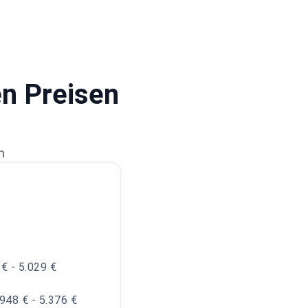
en Preisen
n
 € - 5.029 €
.948 € - 5.376 €