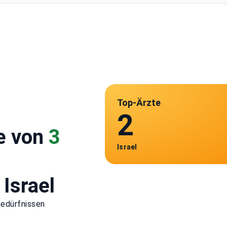
Top-Ärzte
2
e von
3
Israel
 Israel
Bedürfnissen