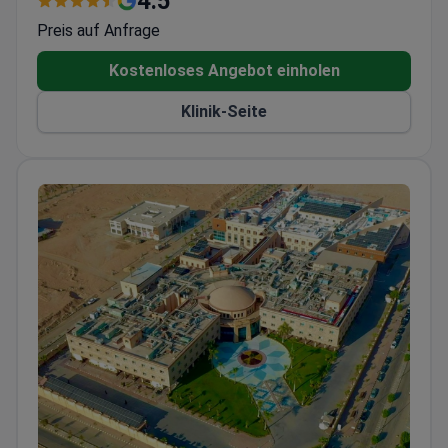
4.5
und 93.000 Konsultationen durchgeführt.
Preis auf Anfrage
Ausgestattet mit Gamma Knife ICON, CyberKnife,
Da Vinci Xi und 3-Tesla-MRT.
Kostenloses Angebot einholen
Behandelt Erwachsene und Kinder, verfügt über
Klinik-Seite
108 Privatzimmer und 15 Luxussuiten.
ISO 9001, ISO 14001 und ISO 50001 zertifiziert
für Qualitäts- und Umweltmanagement.