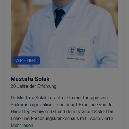
VERIFIZIERT
Mustafa Solak
20 Jahre der Erfahrung
Dr. Mustafa Solak ist auf die Immuntherapie von
Sarkomen spezialisiert und bringt Expertise von der
Hacettepe-Universität und dem İstanbul Sisli Etfal
Lehr- und Forschungskrankenhaus mit.
Absolvierte
ein Fellowship am Hacettepe University Cancer
Mehr lesen