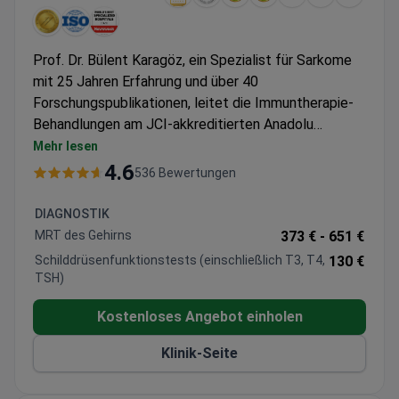
Prof. Dr. Bülent Karagöz, ein Spezialist für Sarkome
mit 25 Jahren Erfahrung und über 40
Forschungspublikationen, leitet die Immuntherapie-
Behandlungen am JCI-akkreditierten Anadolu
Medical Center. Die Klinik folgt den Protokollen von
Mehr lesen
Johns Hopkins Medicine und bietet eine umfassende
4.6
536 Bewertungen
Versorgung an, die in der Regel die Konsultation, die
Erstellung des Behandlungsplans und die Nachsorge
DIAGNOSTIK
umfasst. Die Immuntherapie kostet etwa 19.000
MRT des Gehirns
373 € -
651 €
TRY (~545 $), wobei ambulante Leistungen und die
Schilddrüsenfunktionstests (einschließlich T3, T4,
130 €
Unterbringung einer Begleitperson inbegriffen sind.
TSH)
Für zusätzliche Diagnostik wie NGS-Panels oder
MSI-Analysen fallen zusätzliche Gebühren an.
Kostenloses Angebot einholen
Klinik-Seite