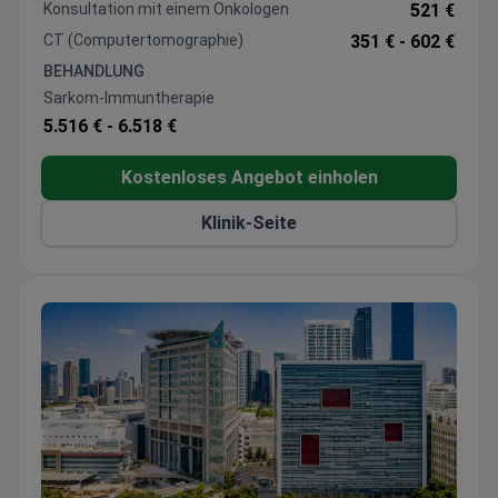
380 Patienten mit 4,7/5 bewertet wurde. Die Kosten
Konsultation mit einem Onkologen
521 €
für die Behandlung liegen üblicherweise zwischen
CT (Computertomographie)
351 € -
602 €
3.500 € und 5.500 € pro Immuntherapie-Zyklus.
BEHANDLUNG
Sarkom-Immuntherapie
5.516 € -
6.518 €
Kostenloses Angebot einholen
Klinik-Seite