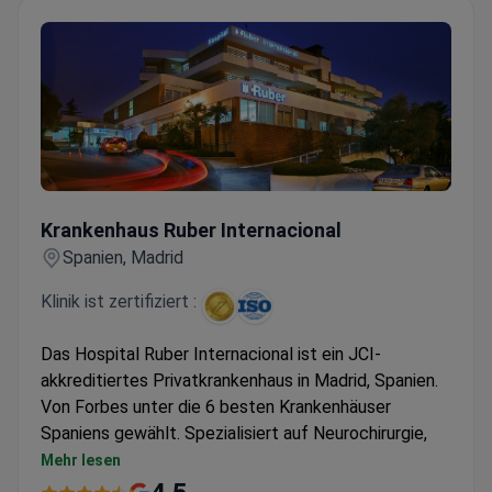
Krankenhaus Ruber Internacional
Krankenhaus Ruber Internacional
Spanien, Madrid
Klinik ist zertifiziert :
Das Hospital Ruber Internacional ist ein JCI-
akkreditiertes Privatkrankenhaus in Madrid, Spanien.
Von Forbes unter die 6 besten Krankenhäuser
Spaniens gewählt. Spezialisiert auf Neurochirurgie,
Orthopädie und Kardiologie.
Mehr lesen
Allein im Jahr 2022 wurden über 6.000 Operationen