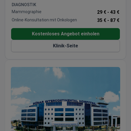
Knochenmarktransplantation, Brustrekonstruktion
DIAGNOSTIK
und blasenerhaltende Chirurgie sind verfügbar.
Mammographie
29 € -
43 €
Hochpräzisions-Brachytherapie bei Prostata- und
Online-Konsultation mit Onkologen
35 € -
87 €
Gebärmutterhalskrebs.
Kostenlose Bewertung umfasst medizinische
Kostenloses Angebot einholen
Überprüfung, Behandlungsplan und
Kostenvoranschlag sowie Visumhilfe.
Klinik-Seite
Behandelt jährlich etwa 6.000 Patienten, die
meisten aus der GUS, Europa und Afrika.
Besitzt ISO 9001- und ISO 45001-Zertifizierungen
sowie eine Bookimed-Auszeichnung für das beste
Preis-Leistungs-Verhältnis.