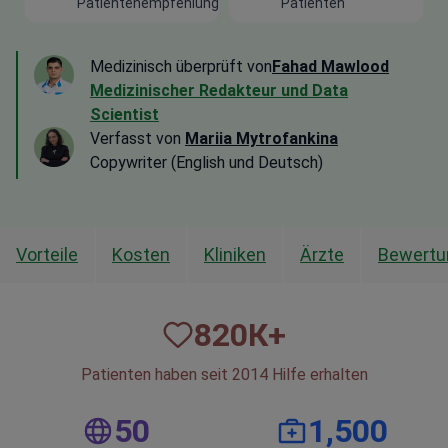
Patientenempfehlung
Patienten
Medizinisch überprüft von
Fahad Mawlood
Medizinischer Redakteur und Data
Scientist
Verfasst von
Mariia Mytrofankina
Copywriter (English und Deutsch)
Vorteile
Kosten
Kliniken
Ärzte
Bewertu
820
К+
Patienten haben seit 2014 Hilfe erhalten
50
1,500