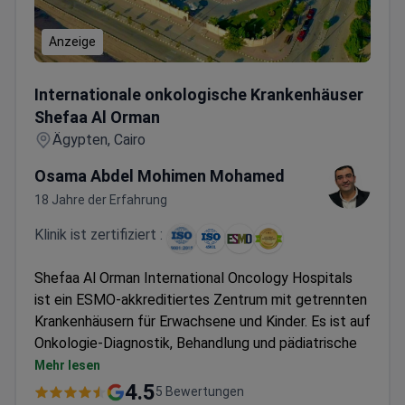
Anzeige
Internationale onkologische Krankenhäuser Shefaa Al Orm
Internationale onkologische Krankenhäuser
Shefaa Al Orman
Ägypten, Cairo
Osama Abdel Mohimen Mohamed
18 Jahre der Erfahrung
Klinik ist zertifiziert :
Shefaa Al Orman International Oncology Hospitals
ist ein ESMO-akkreditiertes Zentrum mit getrennten
Krankenhäusern für Erwachsene und Kinder. Es ist auf
Onkologie-Diagnostik, Behandlung und pädiatrische
Onkologie spezialisiert. Behandelt jährlich etwa 6.000
Mehr lesen
Patienten.
4.5
5 Bewertungen