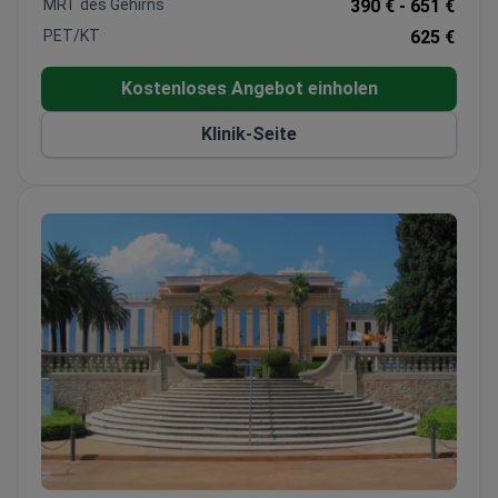
MRT des Gehirns
390 € -
651 €
Therapien.
PET/KT
625 €
Kostenloses Angebot einholen
Klinik-Seite