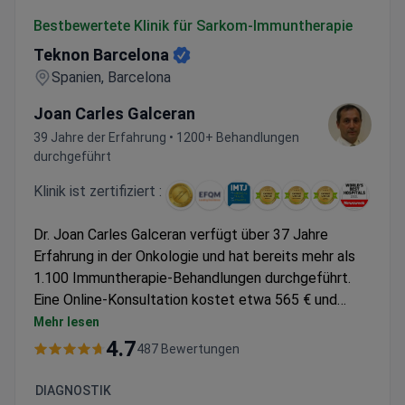
Teknon Barcelona
Bestbewertete Klinik für Sarkom-Immuntherapie
Teknon Barcelona
Spanien, Barcelona
Joan Carles Galceran
39 Jahre der Erfahrung • 1200+ Behandlungen
durchgeführt
Klinik ist zertifiziert :
Dr. Joan Carles Galceran verfügt über 37 Jahre
Erfahrung in der Onkologie und hat bereits mehr als
1.100 Immuntherapie-Behandlungen durchgeführt.
Eine Online-Konsultation kostet etwa 565 € und
umfasst in der Regel den medizinischen Bericht
Mehr lesen
sowie einen personalisierten Behandlungsplan. Dr.
4.7
487 Bewertungen
Galceran leitet das Sarkom-Programm am JCI-
akkreditierten Teknon Oncology Institute, das von
DIAGNOSTIK