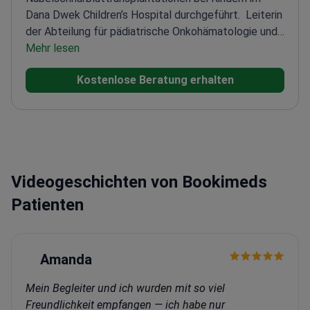
Dana Dwek Children’s Hospital durchgeführt.
Leiterin
der Abteilung für pädiatrische Onkohämatologie und
Onkologie
Mehr lesen
Veröffentlichung von über 50
wissenschaftlichen Arbeiten und über 40
Kostenlose Beratung erhalten
Konferenzberichten
Mitglied der American Society of
Hematology
Ausbildung am City of Hope Hospital in
Los Angeles
Videogeschichten von Bookimeds
Patienten
Amanda
Mein Begleiter und ich wurden mit so viel
Freundlichkeit empfangen — ich habe nur