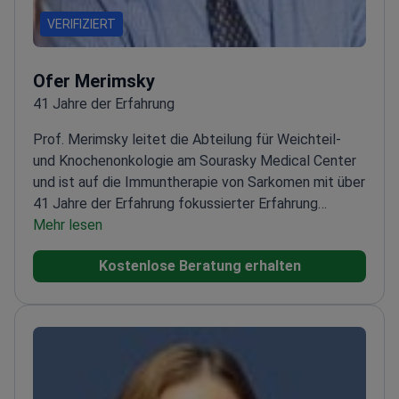
VERIFIZIERT
Ofer Merimsky
41 Jahre der Erfahrung
Prof. Merimsky leitet die Abteilung für Weichteil-
und Knochenonkologie am Sourasky Medical Center
und ist auf die Immuntherapie von Sarkomen mit über
41 Jahre der Erfahrung fokussierter Erfahrung
spezialisiert.
Mehr lesen
Mitglied der ESMO-Fakultät für
Sarkombehandlung
Ausgebildet am Institut Gustave
Kostenlose Beratung erhalten
Roussy in Paris – Europas führendem
Sarkomzentrum
Umfangreiche Publikationen zu
Immuntherapie-Ansätzen bei seltenen
Sarkomen
Leiter der onkologischen Ambulanz in
Sourasky