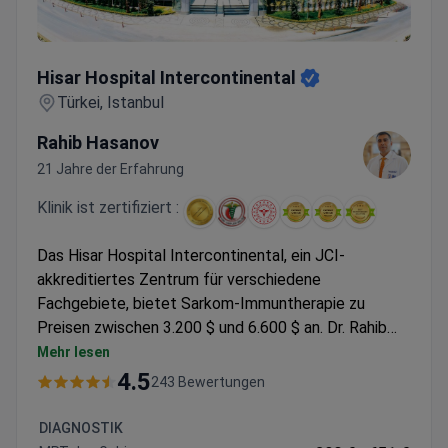
Hisar Hospital Intercontinental
Hisar Hospital Intercontinental
Türkei, Istanbul
Rahib Hasanov
21 Jahre der Erfahrung
Klinik ist zertifiziert :
Das Hisar Hospital Intercontinental, ein JCI-
akkreditiertes Zentrum für verschiedene
Fachgebiete, bietet Sarkom-Immuntherapie zu
Preisen zwischen 3.200 $ und 6.600 $ an. Dr. Rahib
Hasanov, ein medizinischer Onkologe mit Ausbildung
Mehr lesen
an der Marmara-Universität und dem Houston
4.5
243 Bewertungen
Methodist Hospital, ist auf personalisierte
onkologische Behandlungen spezialisiert,
DIAGNOSTIK
einschließlich Immuntherapie und zielgerichteter