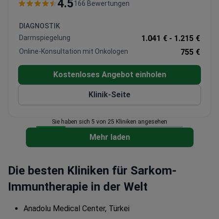
Eingriffe mit O-ARM 3D-Navigation umfassen. Das
4.5
166 Bewertungen
JCI-akkreditierte Sourasky Medical Center bietet
eine umfassende Diagnostik an – einschließlich PET-
DIAGNOSTIK
CT, MRT-Bildgebung und genetischer Profilierung. Die
Darmspiegelung
1.041 € -
1.215 €
Behandlung von metastasierten Sarkomen weist hier
Online-Konsultation mit Onkologen
755 €
eine Erfolgsquote von 62 % auf. Der
Krankenhausaufenthalt dauert in der Regel 5 bis 10
Kostenloses Angebot einholen
Nächte bei Kosten von etwa 950 USD pro Tag.
Klinik-Seite
Sie haben sich 5 von 25 Kliniken angesehen
Mehr laden
Die besten Kliniken für Sarkom-
Immuntherapie in der Welt
Anadolu Medical Center, Türkei