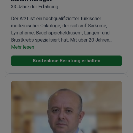
33 Jahre der Erfahrung
Der Arzt ist ein hochqualifizierter türkischer
medizinischer Onkologe, der sich auf Sarkome,
Lymphome, Bauchspeicheldrüsen-, Lungen- und
Brustkrebs spezialisiert hat. Mit über 20 Jahren
Erfahrung konzentriert sich der Arzt auf
Mehr lesen
Tumorbiologie, Tumorimmunologie,
Kostenlose Beratung erhalten
Krebsimmuntherapie und gezielte Therapien. Seit
2019 arbeitet der Arzt als medizinischer Onkologe
am Anadolu Medical Center und hatte zuvor
Führungspositionen an der Medizinischen Fakultät
der Istanbul Okan Universität und am GATA
Haydarpaşa Ausbildungskrankenhaus inne. Der Arzt
hat über 40 Publikationen in der Krebsforschung
verfasst und ist Mitglied der Türkischen
Gesellschaft für Medizinische Onkologie und der
Europäischen Kopf-Hals-Gesellschaft.<\/p>