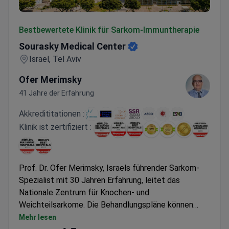
Sourasky Medical Center
Bestbewertete Klinik für Sarkom-Immuntherapie
Sourasky Medical Center
Israel, Tel Aviv
Ofer Merimsky
41 Jahre der Erfahrung
Akkredititationen :
Klinik ist zertifiziert :
Prof. Dr. Ofer Merimsky, Israels führender Sarkom-
Spezialist mit 30 Jahren Erfahrung, leitet das
Nationale Zentrum für Knochen- und
Weichteilsarkome. Die Behandlungspläne können
Gentests mit Foundation One CDx sowie chirurgische
Mehr lesen