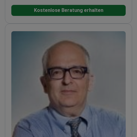
Institute
Ausbildung am MD Anderson Cancer Center
Kostenlose Beratung erhalten
der University of Texas
Umfangreiche Erfahrung bei
verschiedenen Krebsarten, einschließlich
Sarkomen
Tätig im Hisar Hospital Intercontinental,
einem führenden Onkologiezentrum