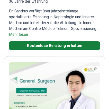
36 Jahre der Erfahrung
Dr. Sandrus verfügt über jahrzehntelange
spezialisierte Erfahrung in Nephrologie und Innerer
Medizin und leitet derzeit die Abteilung für Innere
Medizin am Centro Médico Teknon.
Spezialisierung
auf Nephrologie am Hospital Clinic und am Hospital
Mehr lesen
Provincial de Barcelona
Ehemaliger
Kostenlose Beratung erhalten
Transplantationsspezialist am Hospital Clínic de
Barcelona
Leiter der Abteilung für Innere Medizin seit
2009
Mitglied der spanischen und katalanischen
Gesellschaften für Hypertonie