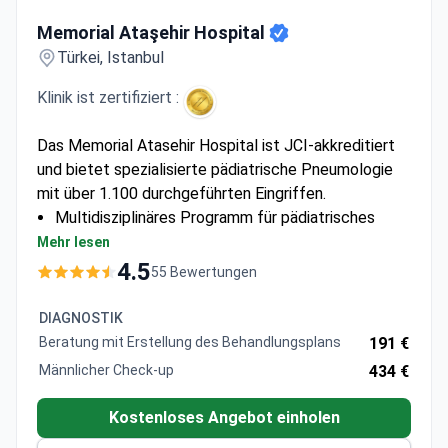
Memorial Ataşehir Hospital
Memorial Ataşehir Hospital
Türkei, Istanbul
Klinik ist zertifiziert :
Das Memorial Atasehir Hospital ist JCI-akkreditiert
und bietet spezialisierte pädiatrische Pneumologie
mit über 1.100 durchgeführten Eingriffen.
Multidisziplinäres Programm für pädiatrisches
Asthma verfügbar
Mehr lesen
Diagnostik umfasst CT-Scans,
4.5
55 Bewertungen
Lungenfunktionstests und Bronchoskopie
Umfassende Behandlungsprogramme, die auf
DIAGNOSTIK
pädiatrische Atemwegserkrankungen
Beratung mit Erstellung des Behandlungsplans
191 €
zugeschnitten sind
Männlicher Check-up
434 €
Kostenloses Angebot einholen