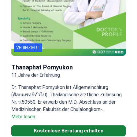
VERIFIZIERT
Thanaphat Pomyukon
11 Jahre der Erfahrung
Dr. Thanaphat Pomyukon ist Allgemeinchirurg
(ศัลยแพทย์ทั่วไป). Thailändische ärztliche Zulassung
Nr. ว.50550. Er erwarb den M.D.-Abschluss an der
Medizinischen Fakultät der Chulalongkorn-
Universität. Zudem besitzt er das thailändische
Mehr lesen
Board-Diplom in Allgemeinchirurgie vom Roi Et
Kostenlose Beratung erhalten
Hospital des thailändischen