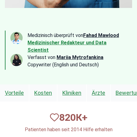
Medizinisch überprüft von
Fahad Mawlood
Medizinischer Redakteur und Data
Scientist
Verfasst von
Mariia Mytrofankina
Copywriter (English und Deutsch)
Vorteile
Kosten
Kliniken
Ärzte
Bewertu
820
К+
Patienten haben seit 2014 Hilfe erhalten