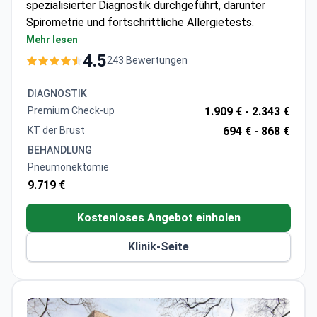
spezialisierter Diagnostik durchgeführt, darunter
Spirometrie und fortschrittliche Allergietests.
Bietet umfassende Diagnostik wie ALEX-Tests
Mehr lesen
und bronchoskopische Ballondilatation
4.5
243 Bewertungen
Verfügt über einen 640-Zeilen-CT-Scanner für
detaillierte Lungenbildgebung
DIAGNOSTIK
JCI-akkreditierte Einrichtung, die internationale
Premium Check-up
1.909 € -
2.343 €
Qualitätsstandards gewährleistet
KT der Brust
694 € -
868 €
BEHANDLUNG
Pneumonektomie
9.719 €
Kostenloses Angebot einholen
Klinik-Seite