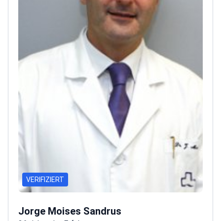
Kongressen.
Er ist Mitglied der Türkischen
Ärztekammer, der Türkischen Chirurgischen
Gesellschaft, der Türkischen Gesellschaft für Kolon-
und Rektumchirurgie, der Nationalen Vereinigung für
Trauma- und Notfallchirurgie, der ESSO, der EAES und
des American College of Surgeons. Seine
Fortbildungen umfassen IRCAD Robotic Surgery in
Straßburg (2022) und SENATURK Brustchirurgie
(2020–2021).
VERIFIZIERT
Jorge Moises Sandrus