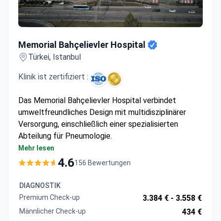
Memorial Bahçelievler Hospital
Memorial Bahçelievler Hospital
Türkei, Istanbul
Klinik ist zertifiziert :
Das Memorial Bahçelievler Hospital verbindet
umweltfreundliches Design mit multidisziplinärer
Versorgung, einschließlich einer spezialisierten
Abteilung für Pneumologie.
Grünflächen unterstützen die Genesung und den
Mehr lesen
Komfort der Patienten während der
4.6
156 Bewertungen
Atemwegsbehandlungen
Der multidisziplinäre Ansatz ermöglicht eine
DIAGNOSTIK
koordinierte Versorgung mit anderen Fachgebieten
Premium Check-up
3.384 € -
3.558 €
Die Einrichtung verfügt über moderne
Männlicher Check-up
434 €
Diagnosegeräte für Lungenerkrankungen