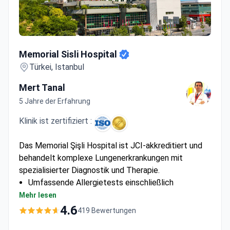
Memorial Sisli Hospital
Memorial Sisli Hospital
Türkei, Istanbul
Mert Tanal
5 Jahre der Erfahrung
Klinik ist zertifiziert :
Das Memorial Şişli Hospital ist JCI-akkreditiert und
behandelt komplexe Lungenerkrankungen mit
spezialisierter Diagnostik und Therapie.
Umfassende Allergietests einschließlich
Spirometrie und Bronchoskopie
Mehr lesen
Spezialisierte Lungenentzündungsbehandlung mit
4.6
419 Bewertungen
verfügbarer diagnostischer Bronchoskopie