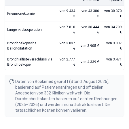
Österreich
Spanien
von 9.434
von 43.386
von 30.370
Pneumonektomie
€
€
€
von 7.810
von 36.444
von 34.709
Lungenkrebsoperation
€
€
€
Bronchoskopische
von 3.037
von 3.037
von 3.905 €
Ballondilatation
€
€
Bronchialfistelverschluss via
von 2.777
von 3.471
von 4.339 €
Bronchoskopie
€
€
Daten von Bookimed geprüft (Stand: August 2026),
basierend auf Patientenanfragen und offiziellen
Angeboten von 332 Kliniken weltweit. Die
Durchschnittskosten basieren auf echten Rechnungen
(2025–2026) und werden monatlich aktualisiert. Die
tatsächlichen Kosten können variieren.