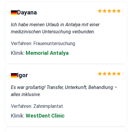
Gegenteil, g
Dayana
anderen Kran
zu allem Ja 
Ich habe meinen Urlaub in Antalya mit einer
Willen viele 
medizinischen Untersuchung verbunden.
Anklagen erh
dass ich Dr. A
Verfahren: Frauenuntersuchung
Kombination 
Klinik:
Memorial Antalya
Persönlichke
er war immer
mir, fühlte i
Igor
und sicheren
richtig erklär
Es war großartig! Transfer, Unterkunft, Behandlung –
meine Entsc
alles inklusive.
und verstand 
kann die bei
Verfahren: Zahnimplantat
Nightingale H
Klinik:
WestDent Clinic
Öztürk von 
empfehlen, d
medizinische