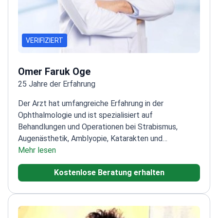
VERIFIZIERT
Omer Faruk Oge
25 Jahre der Erfahrung
Der Arzt hat umfangreiche Erfahrung in der
Ophthalmologie und ist spezialisiert auf
Behandlungen und Operationen bei Strabismus,
Augenästhetik, Amblyopie, Katarakten und
Netzhauterkrankungen. Darüber hinaus ist der Arzt
Mehr lesen
versiert in der pädiatrischen Augengesundheit und
Kostenlose Beratung erhalten
führt umfassende allgemeine Augenuntersuchungen
durch.<\/p>
Nach dem Abschluss an der
Medizinischen Fakultät in Istanbul absolvierte der
Arzt die Spezialisierung am Beyoğlu Augen-Trainings-