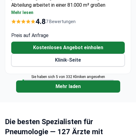
Abteilung arbeitet in einer 81.000 m² großen
Einrichtung mit 19 Operationssälen und 55
Mehr lesen
Intensivstationen.
4.8
7 Bewertungen
Hybrid-Operationssaal für komplexe
Lungenoperationen verfügbar
Preis auf Anfrage
512-Schicht-CT für detaillierte Lungenbildgebung
Kostenloses Angebot einholen
und virtuelle Angiographie
Dedizierte Intensivstationsbetreuung für
Klinik-Seite
respiratorische Notfälle
Sie haben sich 5 von 332 Kliniken angesehen
Mehr laden
Die besten Spezialisten für
Pneumologie — 127 Ärzte mit