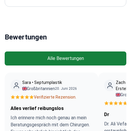
Gesundheitsministeriums.
Seine klinischen
Schwerpunkte umfassen Hernien und Hämorrhoiden.
Er behandelt außerdem Brustknoten und
Gallensteine. Er betreut Erkrankungen des
Verdauungssystems. Er führt gastrointestinale
Bewertungen
Endoskopien durch, einschließlich Gastroskopie und
Koloskopie.
Sprachen: Thai (Muttersprache) und
Englisch (professionelles klinisches Niveau).
Alle Bewertungen
Sara • Septumplastik
Zach Ne
Großbritannien
Erstell
20. Juni 2026
Großb
Verifizierte Rezension.
V
Alles verlief reibungslos
Dr
Ich erinnere mich noch genau an mein
Dr. Ali Vefa 
Beratungsgespräch mit dem Chirurgen.
erstaunlich. E