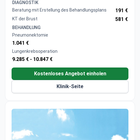
Pakete für Dekortikationsoperationen beinhalten
DIAGNOSTIK
Krankenhausaufenthalt und Konsultationen durch
Beratung mit Erstellung des Behandlungsplans
191 €
Professoren
KT der Brust
581 €
BEHANDLUNG
Pneumonektomie
1.041 €
Lungenkrebsoperation
9.285 € -
10.847 €
Kostenloses Angebot einholen
Klinik-Seite