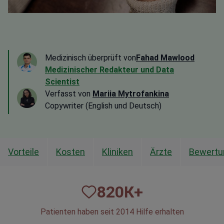
Medizinisch überprüft von
Fahad Mawlood
Medizinischer Redakteur und Data
Scientist
Verfasst von
Mariia Mytrofankina
Copywriter (English und Deutsch)
Vorteile
Kosten
Kliniken
Ärzte
Bewertu
820
К+
Patienten haben seit 2014 Hilfe erhalten