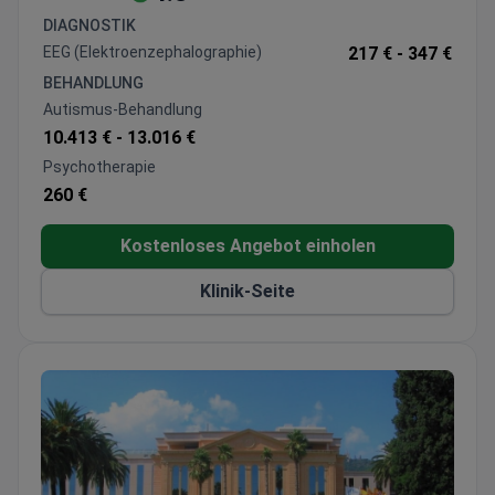
Ärzte haben über 1.100 Eingriffe bei Erkrankungen
DIAGNOSTIK
wie Paranoia, Essstörungen und Autismus
EEG (Elektroenzephalographie)
217 € -
347 €
durchgeführt
BEHANDLUNG
Umfassende stationäre Programme umfassen
Autismus-Behandlung
Diagnostik, Therapiesitzungen und
10.413 € -
13.016 €
Neuromodulationsbehandlungen
Psychotherapie
Fortschrittliche Diagnostik umfasst EEG, QEEG
260 €
und 3.0T MRT-Scans
Spezielle Programme für neurologische
Kostenloses Angebot einholen
Entwicklungsstörungen und Suchterkrankungen
verfügbar
Klinik-Seite