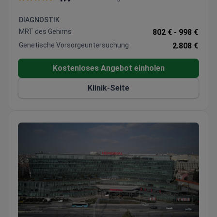
Screening
Spezialisierte Programme für Autismus-Spektrum-
DIAGNOSTIK
Störungen und neurologische
MRT des Gehirns
802 € -
998 €
Entwicklungsstörungen
Genetische Vorsorgeuntersuchung
2.808 €
Verhaltenstherapie, Logopädie und Ergotherapie
vor Ort verfügbar
Kostenloses Angebot einholen
Online-Konsultationen und persönliche
Untersuchungen für internationale Patienten
Klinik-Seite