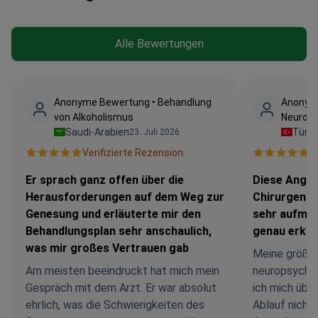
Alle Bewertungen
Anonyme Bewertung • Behandlung
Anonym
von Alkoholismus
Neurops
Saudi-Arabien
Türke
23. Juli 2026
Verifizierte Rezension.
V
Er sprach ganz offen über die
Diese Angst
Herausforderungen auf dem Weg zur
Chirurgen vö
Genesung und erläuterte mir den
sehr aufmer
Behandlungsplan sehr anschaulich,
genau erklä
was mir großes Vertrauen gab
Meine größt
Am meisten beeindruckt hat mich mein
neuropsychol
Gespräch mit dem Arzt. Er war absolut
ich mich übe
ehrlich, was die Schwierigkeiten des
Ablauf nicht