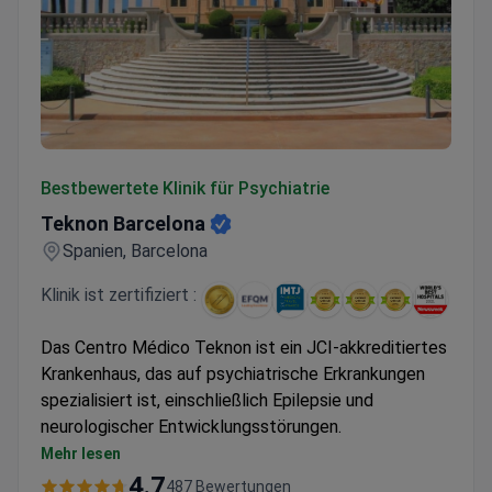
Teknon Barcelona
Bestbewertete Klinik für Psychiatrie
Teknon Barcelona
Spanien, Barcelona
Klinik ist zertifiziert :
Das Centro Médico Teknon ist ein JCI-akkreditiertes
Krankenhaus, das auf psychiatrische Erkrankungen
spezialisiert ist, einschließlich Epilepsie und
neurologischer Entwicklungsstörungen.
Fachärzte diagnostizieren und behandeln Epilepsie
Mehr lesen
mittels Video-EEG-Monitoring und genetischem
4.7
487 Bewertungen