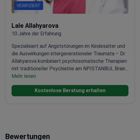
VERIFIZIERT
Lale Allahyarova
10 Jahre der Erfahrung
Spezialisiert auf Angststörungen im Kindesalter und
die Auswirkungen intergenerationaler Traumata – Dr.
Allahyarova kombiniert psychosomatische Therapien
mit traditioneller Psychiatrie am NPISTANBUL Brain
Hospital.
Mehr lesen
Fachärztin für Kinderpsychiatrie seit
2020
Expertin für Autismus-Spektrum-Störung und
Kostenlose Beratung erhalten
ADHS
Erfahren in kognitiver Verhaltenstherapie und
rTMS
Behandelt komplexe Fälle wie PTBS und
Essstörungen
Bewertungen