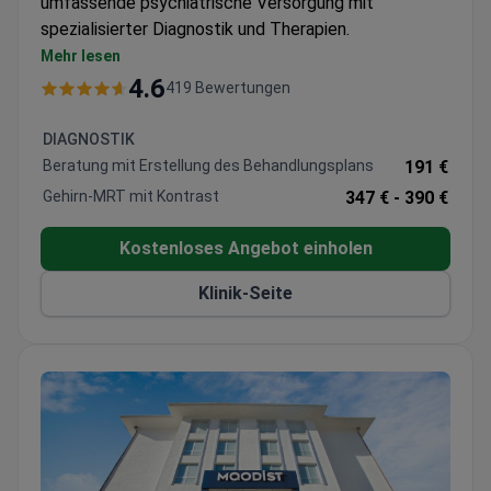
umfassende psychiatrische Versorgung mit
spezialisierter Diagnostik und Therapien.
Psychiatrische Konsultationen mit EEG- und
Mehr lesen
Gehirn-MRT-Diagnostik verfügbar
4.6
419 Bewertungen
Spezialisierte Programme für Kinder- und
Jugendpsychologie, einschließlich EMDR und
DIAGNOSTIK
Spieltherapie
Beratung mit Erstellung des Behandlungsplans
191 €
Mehrsprachige Unterstützung und
Gehirn-MRT mit Kontrast
347 € -
390 €
Dolmetscherdienste für internationale Patienten
JCI-Akkreditierung garantiert internationale
Kostenloses Angebot einholen
Gesundheitsstandards
Klinik-Seite