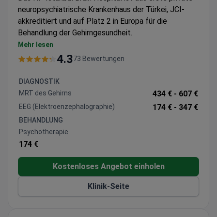
neuropsychiatrische Krankenhaus der Türkei, JCI-
akkreditiert und auf Platz 2 in Europa für die
Behandlung der Gehirngesundheit.
Spezialisiert auf Psychiatrie mit fortschrittlicher
Mehr lesen
Diagnostik, einschließlich QEEG-Brain-Mapping und
4.3
73 Bewertungen
neuropsychologischer Tests
Bietet umfassende stationäre Programme mit
DIAGNOSTIK
Therapien wie Deep TMS, ECT und CBT
MRT des Gehirns
434 € -
607 €
Behandelt ein breites Spektrum an Erkrankungen
EEG (Elektroenzephalographie)
174 € -
347 €
von Angstzuständen und OCD bis hin zu
BEHANDLUNG
Schizophrenie und Essstörungen
Psychotherapie
Verfügt über eine Johns Hopkins-Partnerschaft
174 €
und ISO-Zertifizierung für Qualitätsstandards
Kostenloses Angebot einholen
Klinik-Seite