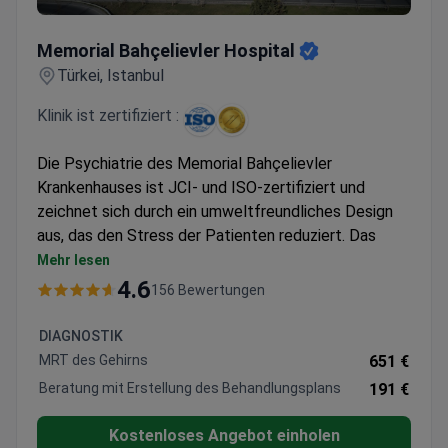
Memorial Bahçelievler Hospital
Memorial Bahçelievler Hospital
Türkei, Istanbul
Klinik ist zertifiziert :
Die Psychiatrie des Memorial Bahçelievler
Krankenhauses ist JCI- und ISO-zertifiziert und
zeichnet sich durch ein umweltfreundliches Design
aus, das den Stress der Patienten reduziert. Das
Team umfasst Gründungsmitglieder der Türkischen
Mehr lesen
Psychiatrischen Gesellschaft.
4.6
156 Bewertungen
Umfassende Beurteilungen bei Schizophrenie,
bipolaren Störungen und anderen psychiatrischen
DIAGNOSTIK
Erkrankungen
MRT des Gehirns
651 €
Gamma Knife Radiochirurgie für ausgewählte Fälle
Beratung mit Erstellung des Behandlungsplans
191 €
verfügbar
Kombiniert bei Bedarf Psychotherapie mit
Kostenloses Angebot einholen