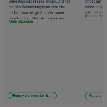
Genesungsprozesses anging, und hat
Angst hat si
mir den Behandlungsplan sehr klar
vollständig g
erklärt, was mir großes Vertrauen
aufmerksam u
Mehr anzeig
gegeben hat. Mein Programm war
erklärt, was 
Mehr anzeigen
ausschließlich auf die Entgiftung
Professional
ausgerichtet und dauerte zwischen
medizinisch
einem und drei Monaten. Auch nach
offensichtli
Abschluss des Programms blieben sie
Anfang meine
mit mir in Kontakt und waren leicht zu
ich mich von 
erreichen, was in dieser Phase sehr
Der Bookimed
wichtig ist. Das Einzige, worauf man
Buchung eben
achten sollte, sind die zusätzlichen
entgegenkomm
Kosten: Ich musste die Kosten für
einzige klei
Mittag- und Abendessen sowie den
dass die Koo
Transfer vom und zum Flughafen selbst
Abteilung für
tragen, ebenso wie einige zusätzliche
und dem Pfl
Medikamente, die nicht im Grundpreis
etwas langsa
Plenary Wellness Zentrum
enthalten waren.
gute Wahl fü
Versorgung.