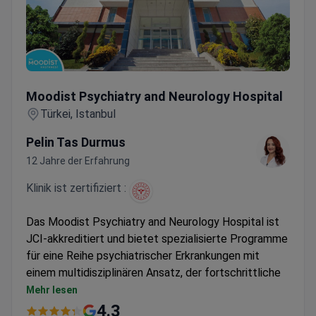
Moodist Psychiatry and Neurology Hospital
Moodist Psychiatry and Neurology Hospital
Türkei, Istanbul
Pelin Tas Durmus
12 Jahre der Erfahrung
Klinik ist zertifiziert :
Das Moodist Psychiatry and Neurology Hospital ist
JCI-akkreditiert und bietet spezialisierte Programme
für eine Reihe psychiatrischer Erkrankungen mit
einem multidisziplinären Ansatz, der fortschrittliche
Therapien wie Deep TMS, ECT und Neurofeedback
Mehr lesen
umfasst.
4.3