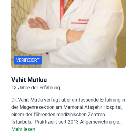
VERIFIZIERT
Vahit Mutluu
13 Jahre der Erfahrung
Dr. Vahit Mutlu verfügt über umfassende Erfahrung in
der Magenresektion am Memorial Ataşehir Hospital,
einem der führenden medizinischen Zentren
Istanbuls.
Praktiziert seit 2013 Allgemeinchirurgie
mit Schwerpunkt auf abdominalen
Mehr lesen
Eingriffen
Forschungshintergrund an der chirurgischen