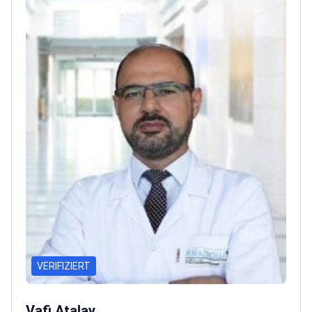
Europäische Gesellschaft für Koloproktologie und
die Türkische Chirurgische Gesellschaft.<\/p>
Der
Arzt besitzt zahlreiche Zertifikate, wie das
Qualifikationszertifikat der Türkischen Chirurgischen
Vereinigung, und hat fortgeschrittene Kurse in
Endoskopie, bariatrischer Chirurgie und
Lasertechniken für hämorrhoidale Erkrankungen
abgeschlossen.<\/p>
VERIFIZIERT
Vafi Atalay