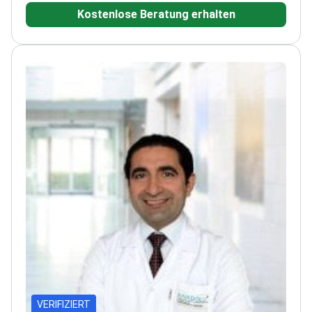
Kostenlose Beratung erhalten
Abteilung der Ondokuz Mayis Universität
Tätig am
JCI-akkreditierten Memorial Ataşehir Hospital
Führt
sowohl routinemäßige als auch komplexe
Magenresektionen durch
VERIFIZIERT