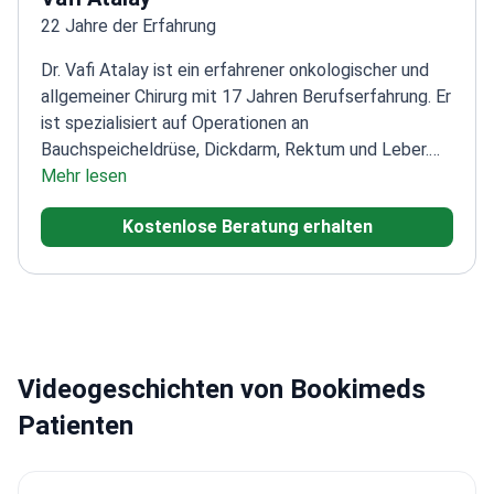
22 Jahre der Erfahrung
Dr. Vafi Atalay ist ein erfahrener onkologischer und
allgemeiner Chirurg mit 17 Jahren Berufserfahrung. Er
ist spezialisiert auf Operationen an
Bauchspeicheldrüse, Dickdarm, Rektum und Leber.
Zudem führt er fortgeschrittene endoskopische
Mehr lesen
Eingriffe durch. Dr. Atalay hat 31 Artikel in nationalen
Kostenlose Beratung erhalten
und internationalen Fachzeitschriften veröffentlicht
und damit wertvolle Beiträge zur medizinischen
Literatur geleistet.
Er erhielt den ersten Preis beim
Forschungswettbewerb des 20. Kongresses und den
Best Research Award beim 5. Chirurgen-
Forschungskongress. Dr. Atalay ist Mitglied der TSS,
Videogeschichten von Bookimeds
der Palästinensischen Ärztevereinigung und der IOA.
Sein Engagement in diesen Organisationen
Patienten
unterstreicht seine Hingabe an berufliche
Weiterentwicklung und chirurgische Exzellenz.