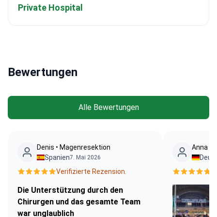
Private Hospital
Bewertungen
Alle Bewertungen
Denis • Magenresektion
Аnna Do
Spanien
Deut
7. Mai 2026
Verifizierte Rezension.
V
Die Unterstützung durch den
Chirurgen und das gesamte Team
war unglaublich