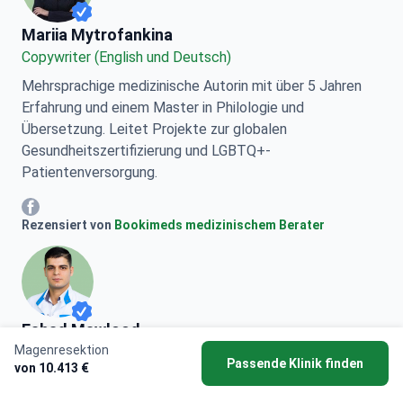
Mariia Mytrofankina
Mariia Mytrofankina
Copywriter (English und Deutsch)
Mehrsprachige medizinische Autorin mit über 5 Jahren
Erfahrung und einem Master in Philologie und
Übersetzung. Leitet Projekte zur globalen
Gesundheitszertifizierung und LGBTQ+-
Patientenversorgung.
Mariia Mytrofankina Facebook
Rezensiert von
Bookimeds medizinischem Berater
Fahad Mawlood
Magenresektion
Medizinischer Redakteur und Data Scientist
Passende Klinik finden
von 10.413 €
Allgemeinarzt. Gewinner von 4 wissenschaftlichen
Preisen. Er diente in Westasien. Ehemaliger Teamleiter