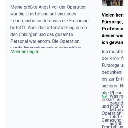
Meine größte Angst vor der Operation
war die Umstellung auf ein neues
Vielen herzl
Leben, insbesondere was die Ernährung
Fürsorge, H
betrifft. Aber die Unterstützung durch
Professional
den Chirurgen und das gesamte
dieser wicht
Personal war enorm. Die Operation
ich gewann 
wurde laparoskopisch durchgeführt,
Mehr anzeigen
Ich möchte m
wobei ein erheblicher Teil des Magens
der Klinik für
– etwa 75–80 % – entfernt wurde.
Fürsorge un
Natürlich ist die Genesung ein Prozess.
bedanken! Vo
Derzeit esse ich pro Mahlzeit nur 2–3
bis zur Entla
Löffel, und die größte Schwierigkeit
sicheren Hän
besteht darin, dass die Nahrung
alle Phasen d
stecken bleiben kann, weshalb man sich
Was mich
erklärt, all
an eine andere Art des Essens
beeindru
und mich moral
gewöhnen muss. Trotzdem hat sich
Mitarbei
Operation ver
mein Energieniveau bereits etwas
fühlte ic
Genesung wa
verbessert. Mir ist das Wichtigste klar
aufmerks
Empfehlungen