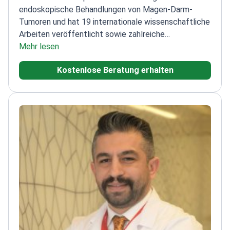
endoskopische Behandlungen von Magen-Darm-
Tumoren und hat 19 internationale wissenschaftliche
Arbeiten veröffentlicht sowie zahlreiche
Auszeichnungen erhalten.
Mehr lesen
Experte für ESD bei
Speiseröhren-, Magen- und Dickdarmkrebs im
Kostenlose Beratung erhalten
Frühstadium
Führt POEM bei Achalasie und G-POEM
bei Gastroparese durch
Umfangreiche Publikationen
zu Krebserkrankungen des Magen-Darm-
Trakts
Gewinner des Preises für die beste mündliche
Präsentation und das beste Poster