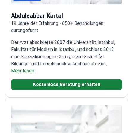
Abdulcabbar Kartal
19 Jahre der Erfahrung • 650+ Behandlungen
durchgeführt
Der Arzt absolvierte 2007 die Universität Istanbul,
Fakultät für Medizin in Istanbul, und schloss 2013
eine Spezialisierung in Chirurgie am Sisli Etfal
Bildungs- und Forschungskrankenhaus ab. Zur
weiteren Vertiefung seiner Expertise trat er 2020 der
Mehr lesen
Klinik für Allgemeinchirurgie an der Istanbul Okan
Kostenlose Beratung erhalten
Universität bei.<\/p>
Mit umfangreicher Erfahrung in
verschiedenen medizinischen Einrichtungen hat der
Arzt am Sisli Hamidiye Etfal Ausbildungs- und
Forschungskrankenhaus, dem Staatlichen
Krankenhaus Siverek und dem Anadolu Medical
Center gearbeitet. Er ist Mitglied mehrerer
angesehener Organisationen, darunter die