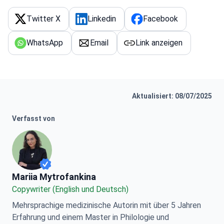
hervorheben. Ich wünsche Ihnen
behandeln zu lassen. Ich wünsche allen
Erfolg und Wohlstand in Ihrer
Twitter X
Linkedin
Facebook
viel Erfolg und Wohlergehen.
zukünftigen Arbeitstätigkeit
WhatsApp
Email
Link anzeigen
Aktualisiert: 08/07/2025
Verfasst von
Mariia Mytrofankina
Mariia Mytrofankina
Copywriter (English und Deutsch)
Mehrsprachige medizinische Autorin mit über 5 Jahren
Erfahrung und einem Master in Philologie und