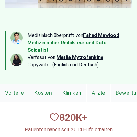
Medizinisch überprüft von
Fahad Mawlood
Medizinischer Redakteur und Data
Scientist
Verfasst von
Mariia Mytrofankina
Copywriter (English und Deutsch)
Vorteile
Kosten
Kliniken
Ärzte
Bewertu
820
К+
Patienten haben seit 2014 Hilfe erhalten