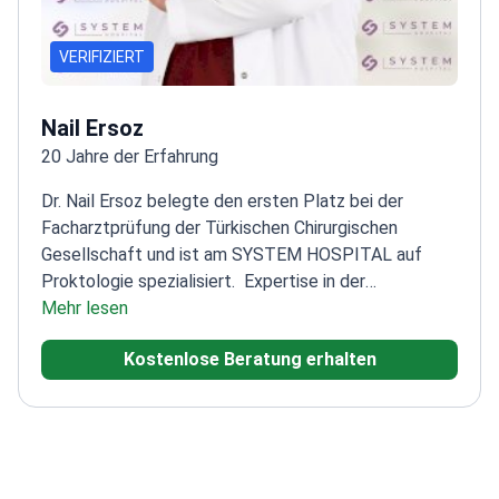
VERIFIZIERT
Nail Ersoz
20 Jahre der Erfahrung
Dr. Nail Ersoz belegte den ersten Platz bei der
Facharztprüfung der Türkischen Chirurgischen
Gesellschaft und ist am SYSTEM HOSPITAL auf
Proktologie spezialisiert.
Expertise in der
Behandlung von Glutäalabszessen und
Mehr lesen
Kolonkarzinomen
Zahlreiche nationale
Kostenlose Beratung erhalten
wissenschaftliche Publikationen
veröffentlicht
Ausbildung an den Universitäten
Erciyes und Fırat
Erfahren in der Allgemeinchirurgie
mit Schwerpunkt Proktologie