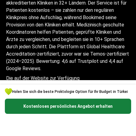
akkreditierten Kliniken in 32+ Ländern. Der Service ist für
Patienten kostenlos – sie zahlen nur den regulären
Klinikpreis ohne Aufschlag, während Bookimed seine
Provision von den Kliniken erhält. Medizinisch geschulte
Koordinatoren helfen Patienten, geprüfte Kliniken und
Ärzte zu vergleichen, und begleiten sie in 10+ Sprachen
durch jeden Schritt. Die Plattform ist Global Healthcare
Accreditation-zertifiziert, zuvor war sie Temos-zertifiziert
(2024–2025). Bewertung: 4,6 auf Trustpilot und 4,4 auf
Google Reviews.
Die auf der Website zur Verfügung
gestellten Informationen sind kein
Holen Sie sich die beste Proktologie Option für Ihr Budget in Türkei
Handlungsleitfaden und sollten nicht als
ärztliche Beratung oder
Kostenloses persönliches Angebot erhalten
Behandlungsempfehlung ausgelegt werden
und ersetzen nicht den Besuch eines
Arztes.