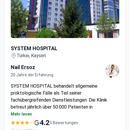
SYSTEM HOSPITAL
SYSTEM HOSPITAL
Türkei, Kayseri
Nail Ersoz
20 Jahre der Erfahrung
SYSTEM HOSPITAL behandelt allgemeine
proktologische Fälle als Teil seiner
fachübergreifenden Dienstleistungen. Die Klinik
betreut jährlich über 50.000 Patienten in
verschiedenen Fachbereichen.
Mehr lesen
Private Einrichtung mit Unterstützung für
4.2
5 Bewertungen
internationale Patienten