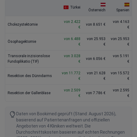
Türkei
Österreich
Spanien
von 2.422
von 4.163
Сholezystektomie
von 8.651 €
€
€
von 6.488
von 25.953
von 25.953
Ösophagektomie
€
€
€
Transorale inzisionslose
von 3.028
von 5.191
von 6.056 €
Fundoplikatio (TIF)
€
€
von 11.772
von 21.628
von 15.572
Resektion des Dünndarms
€
€
€
von 2.509
von 2.595
Resektion der Gallenblase
von 7.786 €
€
€
Daten von Bookimed geprüft (Stand: August 2026),
basierend auf Patientenanfragen und offiziellen
Angeboten von 4 Kliniken weltweit. Die
Durchschnittskosten basieren auf echten Rechnungen