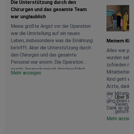
Die Unterstützung durch den
Chirurgen und das gesamte Team
war unglaublich
Meine größte Angst vor der Operation
war die Umstellung auf ein neues
Leben, insbesondere was die Ernährung
Meinem Kind
betrifft. Aber die Unterstützung durch
Alles war pro
den Chirurgen und das gesamte
wurden sehr
Personal war enorm. Die Operation
zufrieden mi
wurde laparoskopisch durchgeführt,
Mitarbeitern
Mehr anzeigen
wobei ein erheblicher Teil des Magens
Kind geht es 
– etwa 75–80 % – entfernt wurde.
Ärzte, dank 
Natürlich ist die Genesung ein Prozess.
der Mitarbei
Über Boo
Derzeit esse ich pro Mahlzeit nur 2–3
ging ihnen im
Vielen Da
Löffel, und die größte Schwierigkeit
Dank an alle.
geholfen
besteht darin, dass die Nahrung
Mehr anzeig
stecken bleiben kann, weshalb man sich
an eine andere Art des Essens
gewöhnen muss. Trotzdem hat sich