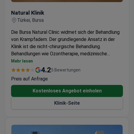
Natural Klinik
Natural Klinik
Türkei, Bursa
Die Bursa Natural Clinic widmet sich der Behandlung
von Krampfadern. Der grundlegende Ansatz in der
Klinik ist die nicht-chirurgische Behandlung.
Behandlungen wie Ozontherapie, medizinische
Hautästhetik, Stammzellen und Hauterneuerung sind
Mehr lesen
ebenfalls erhältlich. Die Klinik wurde von Dr. Yunus
4.2
5 Bewertungen
Keser Yılmaz, einem Gefäßexperten mit mehr als 15
Preis auf Anfrage
Jahren Erfahrung, gegründet.
Kostenloses Angebot einholen
Klinik-Seite