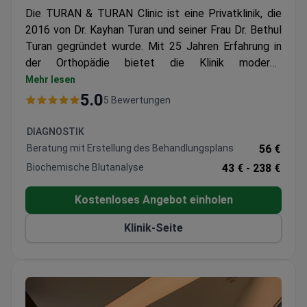
Die TURAN & TURAN Clinic ist eine Privatklinik, die
2016 von Dr. Kayhan Turan und seiner Frau Dr. Bethul
Turan gegründet wurde. Mit 25 Jahren Erfahrung in
der Orthopädie bietet die Klinik moderne
Möglichkeiten der Knochen-, Muskel- und
Mehr lesen
Gelenkbehandlung.
5.0
5 Bewertungen
DIAGNOSTIK
Beratung mit Erstellung des Behandlungsplans
56 €
Biochemische Blutanalyse
43 € -
238 €
Kostenloses Angebot einholen
Klinik-Seite