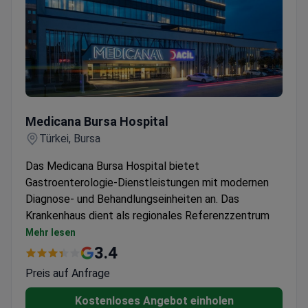
Medicana Bursa Hospital
Medicana Bursa Hospital
Türkei, Bursa
Das Medicana Bursa Hospital bietet
Gastroenterologie-Dienstleistungen mit modernen
Diagnose- und Behandlungseinheiten an. Das
Krankenhaus dient als regionales Referenzzentrum
mit umfassender Infrastruktur.
Mehr lesen
Einrichtung mit 300 Betten, 8 Operationssälen und
3.4
58 Intensivbetten
Preis auf Anfrage
Ausgestattet mit fortschrittlichen medizinischen
Technologien für die Versorgung des
Kostenloses Angebot einholen