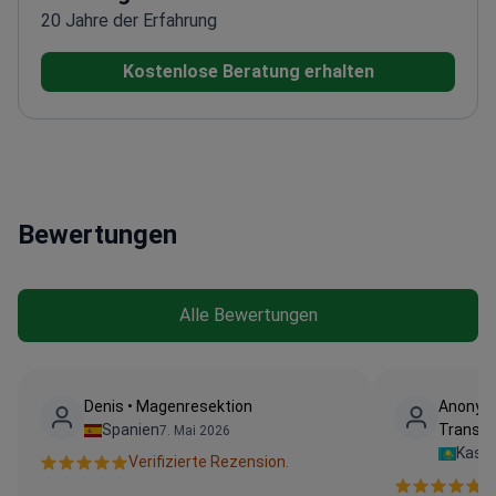
20 Jahre der Erfahrung
Kostenlose Beratung erhalten
Bewertungen
Alle Bewertungen
Denis • Magenresektion
Anonyme
Spanien
Transpl
7. Mai 2026
Kasa
Verifizierte Rezension.
V