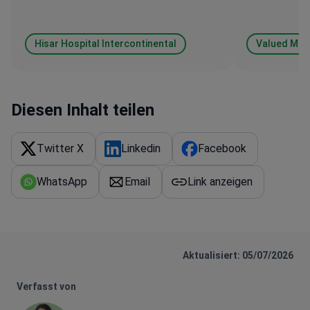
Hisar Hospital Intercontinental
Valued Med
Diesen Inhalt teilen
Twitter X
Linkedin
Facebook
WhatsApp
Email
Link anzeigen
Aktualisiert: 05/07/2026
Verfasst von