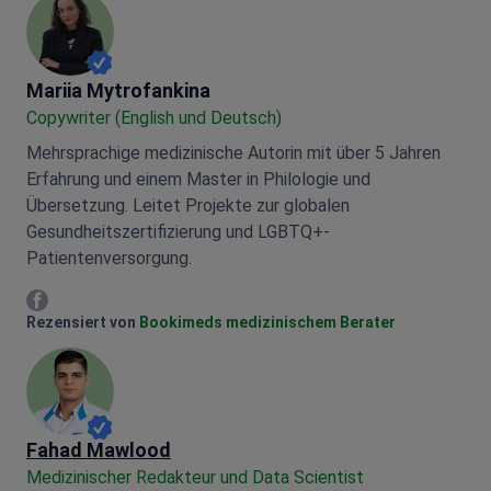
Mariia Mytrofankina
Mariia Mytrofankina
Copywriter (English und Deutsch)
Mehrsprachige medizinische Autorin mit über 5 Jahren
Erfahrung und einem Master in Philologie und
Übersetzung. Leitet Projekte zur globalen
Gesundheitszertifizierung und LGBTQ+-
Patientenversorgung.
Mariia Mytrofankina Facebook
Rezensiert von
Bookimeds medizinischem Berater
Fahad Mawlood
Medizinischer Redakteur und Data Scientist