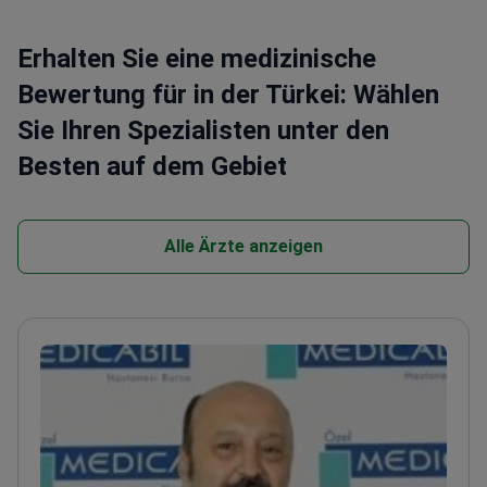
Behandlung im Private Medicabil Hospital. Am
häufigsten besuchen Patienten aus den
Erhalten Sie eine medizinische
Balkanstaaten, den Staaten der Arabischen Liga und
Bewertung für in der Türkei: Wählen
den russischsprachigen Ländern die Klinik.
Sie Ihren Spezialisten unter den
Besten auf dem Gebiet
Alle Ärzte anzeigen