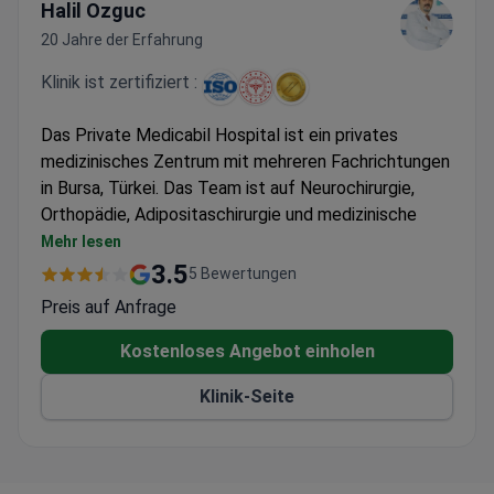
Halil Ozguc
20 Jahre der Erfahrung
Klinik ist zertifiziert :
Das Private Medicabil Hospital ist ein privates
medizinisches Zentrum mit mehreren Fachrichtungen
in Bursa, Türkei. Das Team ist auf Neurochirurgie,
Orthopädie, Adipositaschirurgie und medizinische
Kontrolluntersuchungen spezialisiert. Zu den
Mehr lesen
Leistungen der Klinik zählen folgende Erfolgsquoten:
3.5
5 Bewertungen
99,9 % für Hüftersatz;
Preis auf Anfrage
99,9 % für den totalen Hüftersatz durch
MAKOplasty;
Kostenloses Angebot einholen
99,9 % bei Revisionsoperationen mit totalem
Klinik-Seite
Knieersatz (Arthroplastik).
Das Private Medicabil Hospital behandelt sowohl
Erwachsene als auch Kinder. 215.508 Patienten
entscheiden sich jedes Jahr für eine medizinische