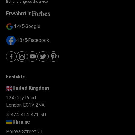
Behandlungssuchservice
Erwähnt in
4.4/5
Google
4.8/5
Facebook
Kontakte
United Kingdom
124 City Road
London EC1V 2NX
4-474-414-471-50
Ukraine
Polova Street 21