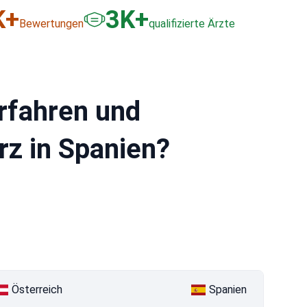
K+
3
K+
Bewertungen
qualifizierte Ärzte
erfahren und
z in Spanien?
Österreich
Spanien