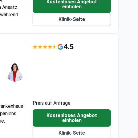
d bei
I-
Kostenloses Angebot
einholen
n Ansatz.
, während
Klinik-Seite
ändige
ans sind im
4.5
Preis auf Anfrage
krankenhaus
Spaniens
Kostenloses Angebot
einholen
ie.