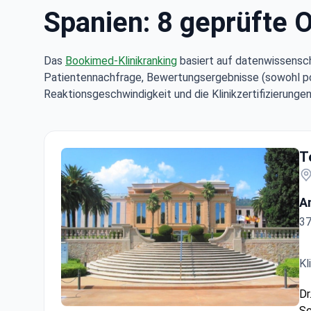
Spanien: 8 geprüfte 
Das
Bookimed-Klinikranking
basiert auf datenwissensch
Patientennachfrage, Bewertungsergebnisse (sowohl posi
Reaktionsgeschwindigkeit und die Klinikzertifizierungen
Be
T
A
37
Kl