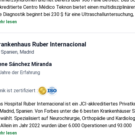
. Anna Pujol verfügt über 36 Jahre Erfahrung in der Neurologie un
hmerzsyndromen und hat bereits über 900 Fälle betreut. Das JC
kreditierte Centro Médico Teknon bietet einen multidisziplinäre
e Diagnostik beginnt bei 230 $ für eine Ultraschalluntersuchung
ne MRT der Lendenwirbelsäule etwa 1.313 $ kostet. Eine vollst
hr lesen
urologische Beurteilung und die Koordination des Behandlungspl
agnostikpaket enthalten.
rankenhaus Ruber Internacional
Spanien, Madrid
rene Sánchez Miranda
Jahre der Erfahrung
inik ist zertifiziert :
s Hospital Ruber Internacional ist ein JCI-akkreditiertes Privat
 Madrid, Spanien. Von Forbes unter die 6 besten Krankenhäuser 
wählt. Spezialisiert auf Neurochirurgie, Orthopädie und Kardiolog