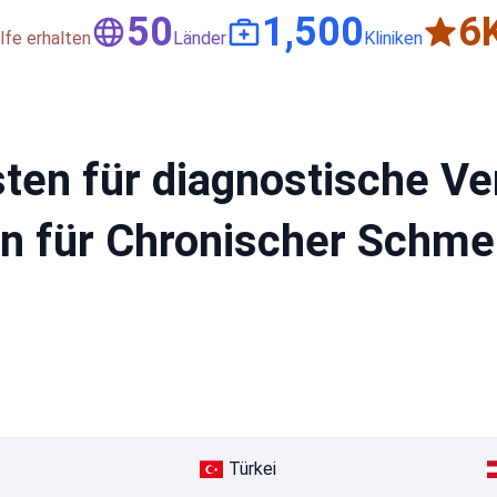
50
1,500
6
lfe erhalten
Länder
Kliniken
sten für diagnostische V
n für Chronischer Schmer
Türkei