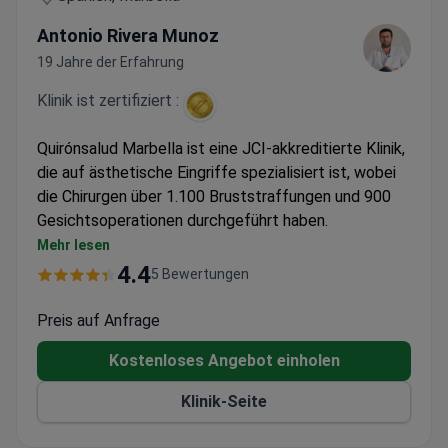
Antonio Rivera Munoz
19 Jahre der Erfahrung
Klinik ist zertifiziert :
Quirónsalud Marbella ist eine JCI-akkreditierte Klinik,
die auf ästhetische Eingriffe spezialisiert ist, wobei
die Chirurgen über 1.100 Bruststraffungen und 900
Gesichtsoperationen durchgeführt haben.
Bietet fortschrittliche Techniken wie WAL-
Mehr lesen
Fettabsaugung und FUE-Haartransplantationen
4.4
5 Bewertungen
3D-Planung für Rhinoplastik-Verfahren verfügbar
Teil der größten privaten Krankenhausgruppe
Preis auf Anfrage
Spaniens mit über 800 medizinischen Mitarbeitern
Kostenloses Angebot einholen
Kombiniert die Behandlung mit mediterraner
Erholung an der Costa del Sol
Klinik-Seite