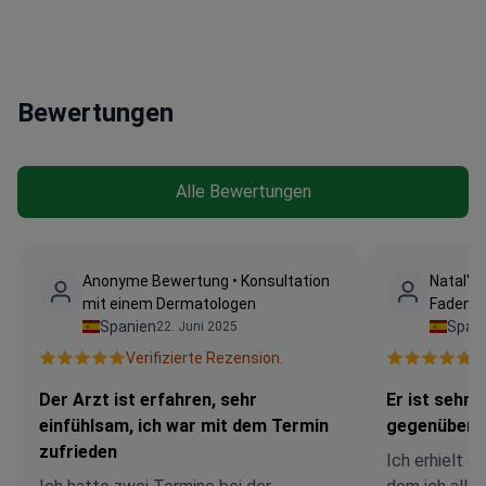
einem Krankenhausumfeld für maximale Sicherheit
durch
Bewertungen
Alle Bewertungen
Anonyme Bewertung • Konsultation
Natal'y
mit einem Dermatologen
Fadenlif
Spanien
Span
22. Juni 2025
Verifizierte Rezension.
V
Der Arzt ist erfahren, sehr
Er ist sehr
einfühlsam, ich war mit dem Termin
gegenüber
zufrieden
Ich erhielt e