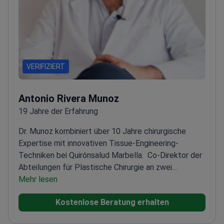
VERIFIZIERT
Antonio Rivera Munoz
19 Jahre der Erfahrung
Dr. Munoz kombiniert über 10 Jahre chirurgische
Expertise mit innovativen Tissue-Engineering-
Techniken bei Quirónsalud Marbella.
Co-Direktor der
Abteilungen für Plastische Chirurgie an zwei
führenden Krankenhäusern
Mehr lesen
Spezialisierte Ausbildung
in fortgeschrittenen kosmetischen und
Kostenlose Beratung erhalten
rekonstruktiven Techniken
Regelmäßige Teilnahme an
internationalen Chirurgenkongressen
Führt Eingriffe in