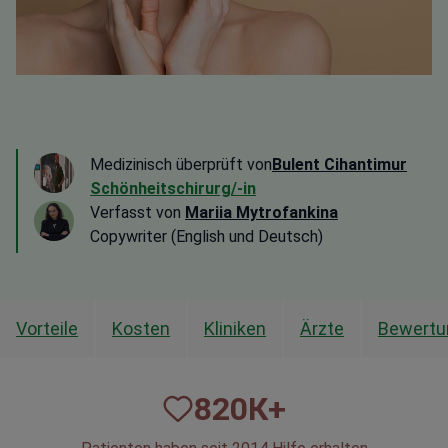
Medizinisch überprüft von
Bulent Cihantimur
Schönheitschirurg/-in
Verfasst von
Mariia Mytrofankina
Copywriter (English und Deutsch)
Vorteile
Kosten
Kliniken
Ärzte
Bewertu
820
К+