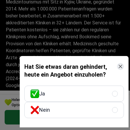
Medizintourismus mit Sitz in Kyjiw, Ukraine, gegründet
2014. Mehr als 1.000.000 Patientenanfragen wurden
bisher bearbeitet, in Zusammenarbeit mit 1.500+
akkreditierten Kliniken in 32+ Ländern. Der Service ist für
Patienten kostenlos – sie zahlen nur den regulären
Klinikpreis ohne Aufschlag, während Bookimed seine
Provision von den Kliniken erhält. Medizinisch geschulte
Koordinatoren helfen Patienten, geprüfte Kliniken und
Ärzte zu vergleichen, und begleiten sie in 10+ Sprachen
durch jeden Schritt. Die Plattform ist Global Healthcare
Hat Sie etwas daran gehindert,
Accreditation-zertifiziert, zuvor war sie Temos-zertifiziert
heute ein Angebot einzuholen?
(2024–2025). Bewertung: 4,6 auf Trustpilot und 4,4 auf
Google Reviews.
Ja
Die auf der Website zur Verfügung
Holen Sie sich die beste Ästhetische Medizin und Kosmetologie
gestellten Informationen sind kein
Option für Ihr Budget in Spanien
Handlungsleitfaden und sollten nicht als
Nein
ärztliche Beratung oder
Kostenloses persönliches Angebot erhalten
Behandlungsempfehlung ausgelegt werden
und ersetzen nicht den Besuch eines