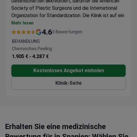
Gesellschaften akkreditiert, darunter die American
Society of Plastic Surgeons und die International
Organization for Standardization. Die Klinik ist auf ein
breites Spektrum an ästhetischen Behandlungen und
Mehr lesen
kosmetischen Eingriffen spezialisiert.
4.6
5 Bewertungen
Akkreditiert durch die German Society for Estetic
BEHANDLUNG
Surgery und die Sociedad Espanola de Cirugia
Chemisches Peeling
Plastica
1.905 € -
4.287 €
Beliebtes Ziel für internationale Patienten aus den
USA, Kanada und Großbritannien
Kostenloses Angebot einholen
Kombiniert kosmetische Dermatologie mit
chirurgischen Eingriffen
Klinik-Seite
Erhalten Sie eine medizinische
Bewertung für in Spanien: Wählen Sie