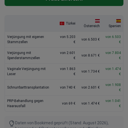
Türkei
Österreich
Spanien
Verjüngung mit eigenen
von 5.203
von 6.503
von 6.503 €
Stammzellen
€
€
Verjüngung mit
von 2.601
von 7.804
von 8.671 €
Spenderstammzellen
€
€
Vaginale Verjüngung mit
von 1.863
von 1.474
von 1.734 €
Laser
€
€
von 1.908
Schnurrbarttransplantation
von 740 €
von 2.601 €
€
PRP-Behandlung gegen
von 1.041
von 69 €
von 1.474 €
Haarausfall
€
Daten von Bookimed geprüft (Stand: August 2026),