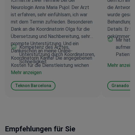
Ich hatte zwei Termine bei der
dem ich alle 
Neurologin Anna Maria Pujol. Der Arzt
die Antworte
ist erfahren, sehr einfühlsam, ich war
wurde gesagt
mit dem Termin zufrieden. Besonderen
Behandlung a
Dank an die Koordinatorin Olga für die
Details. Er h
Übersetzung und Nachbereitung, sehr
gekümmert. 
Mir hat a
prompte Unterstützung. Und ein
Kompetenz des Arztes,
aufmerk
Dankeschön an meine Online-
Unterstützung durch Koordinatoren,
Patiente
Koordinatorin Karina! Die angegebenen
Schnelligkeit
Kosten für die Dienstleistung wichen
Mehr anzeig
nicht von den tatsächlichen Kosten ab,
Mehr anzeigen
Rückfragen werden höflich und prompt
Teknon Barcelona
Granado Tia
bearbeitet.
Empfehlungen für Sie