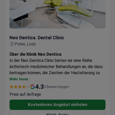
Neo Dentica. Dental Clinic
Neo Dentica. Dental Clinic
Polen, Lodz
Über die Klinik Neo Dentica
In der Neo Dentica Clinic bieten wir eine Reihe
ästhetisch-medizinischer Behandlungen an, die dazu
beitragen können, die Zeichen der Hautalterung zu
verzögern und ein frisches und natürliches Aussehen
Mehr lesen
länger zu bewahren. Unsere Behandlungen können die
4.3
5 Bewertungen
Gesichtszüge und den Hautzustand verbessern,
Preis auf Anfrage
Falten glätten, die Haut mit Feuchtigkeit versorgen
und straffen sowie Unvollkommenheiten korrigieren.
Kostenloses Angebot einholen
Wir sind auf chemische Gesichtspeelings mit