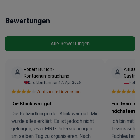
Bewertungen
Alle Bewertungen
Robert Burton •
ABDULL
Röntgenuntersuchung
Gastros
Großbritannien
Polen
17. Apr. 2026
Verifizierte Rezension.
V
Die Klinik war gut
Ein Team von
höchstem N
Die Behandlung in der Klinik war gut. Mir
wurde alles erklärt. Es ist jedoch nicht
Ich bin mit 
gelungen, zwei MRT-Untersuchungen
Teams sehr z
am selben Tag zu organisieren. Nach
Fachleuten, 