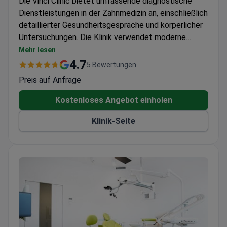
Die Vinci Clinic bietet umfassende diagnostische
Dienstleistungen in der Zahnmedizin an, einschließlich
detaillierter Gesundheitsgespräche und körperlicher
Untersuchungen. Die Klinik verwendet moderne
Diagnosemethoden zur Beurteilung des
Mehr lesen
Mundgesundheitszustands. Mit über 35 Jahren
4.7
5 Bewertungen
Erfahrung erstellt das Team personalisierte
Preis auf Anfrage
Behandlungspläne auf der Grundlage gründlicher
Auswertungen.
Kostenloses Angebot einholen
Klinik-Seite