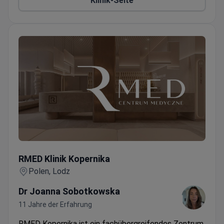
Klinik-Seite
Behandlungen auf Mandelsäure- oder
Glykolsäurebasis spezialisiert, die die äußere Schicht
der Epidermis ablösen und so die Hautverjüngung
fördern. Unsere erfahrenen Fachkräfte passen die
Behandlung individuell an Ihren Hauttyp an und
sorgen so für maximale Sicherheit und beste
Ergebnisse. Wir verwenden hochwertige Säuren von
renommierten Marken wie Filorg. Besuchen Sie noch
heute unsere freundliche Klinik und erleben Sie
unsere umfassenden zahnärztlichen Leistungen, die
von qualifizierten Fachkräften in hochmodernen
Einrichtungen angeboten werden.
RMED Klinik Kopernika
RMED Klinik Kopernika
Polen, Lodz
Dr Joanna Sobotkowska
11 Jahre der Erfahrung
RMED Kopernika ist ein fachübergreifendes Zentrum,