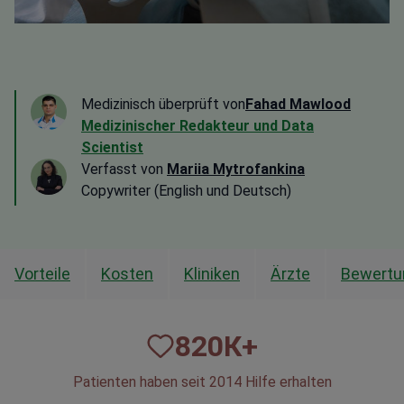
Medizinisch überprüft von
Fahad Mawlood
Medizinischer Redakteur und Data
Scientist
Verfasst von
Mariia Mytrofankina
Copywriter (English und Deutsch)
Vorteile
Kosten
Kliniken
Ärzte
Bewertu
820
К+
Patienten haben seit 2014 Hilfe erhalten