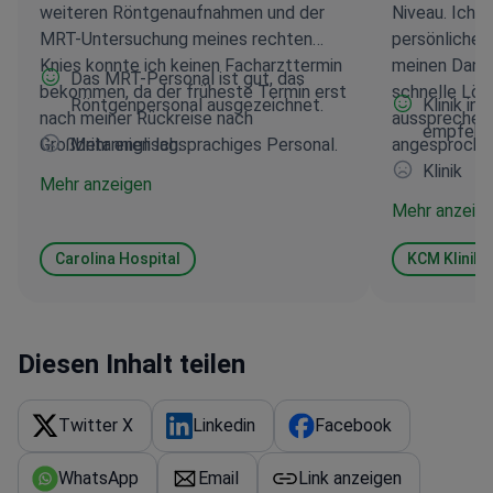
weiteren Röntgenaufnahmen und der
Niveau. Ich 
MRT-Untersuchung meines rechten
persönlichen 
Knies konnte ich keinen Facharzttermin
meinen Dank f
Das MRT-Personal ist gut, das
bekommen, da der früheste Termin erst
schnelle Lös
Röntgenpersonal ausgezeichnet.
Klinik in
nach meiner Rückreise nach
aussprechen, 
empfehl
Großbritannien lag.
Mehr englischsprachiges Personal.
angesproche
Klinik
Mehr anzeigen
Mehr anzeig
Carolina Hospital
KCM Klinik
Diesen Inhalt teilen
Twitter X
Linkedin
Facebook
WhatsApp
Email
Link anzeigen