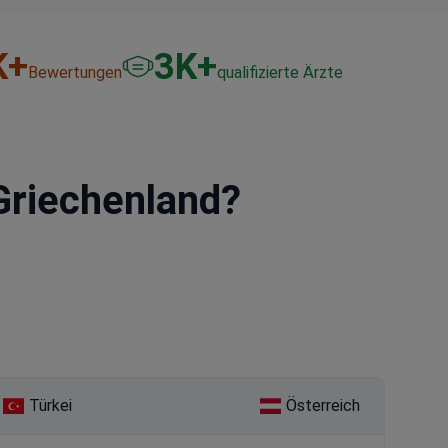
K+
3
K+
Bewertungen
qualifizierte Ärzte
Griechenland?
Türkei
Österreich