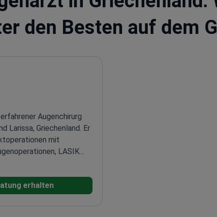
enarzt in Griechenland: 
nter den Besten auf dem G
n erfahrener Augenchirurg
nd Larissa, Griechenland. Er
aktoperationen mit
ugenoperationen, LASIK
 über mehr als 15 Jahre
urgie.
Dr. Dervenis war als
atung erhalten
onal Health System (NHS)
 in Fachzeitschriften
chung wurde über 20.000 Mal