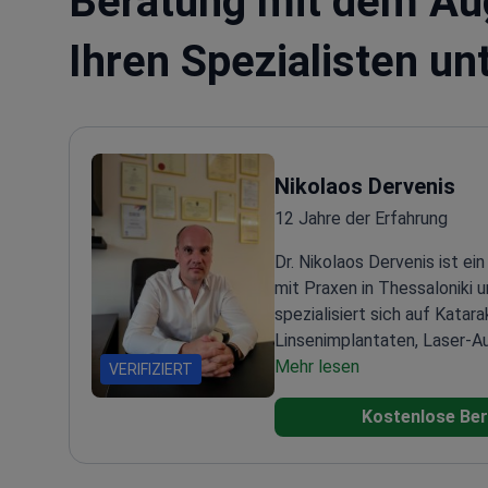
Beratung mit dem Aug
Ihren Spezialisten u
Nikolaos Dervenis
12 Jahre der Erfahrung
Dr. Nikolaos Dervenis ist ei
mit Praxen in Thessaloniki u
spezialisiert sich auf Katar
Linsenimplantaten, Laser-A
und Vitrektomie. Er verfügt
Mehr lesen
VERIFIZIERT
Erfahrung in der Kataraktchir
Kostenlose Ber
Berater im britischen Nati
tätig. Er hat über 55 Artikel
veröffentlicht. Seine Fors