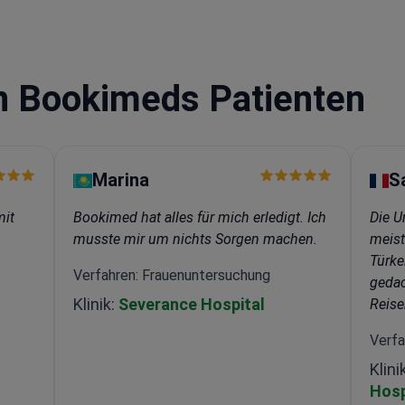
nfluss in der
n Bookimeds Patienten
Marina
S
mit
Bookimed hat alles für mich erledigt. Ich
Die U
musste mir um nichts Sorgen machen.
meist
Türke
Verfahren: Frauenuntersuchung
gedac
Klinik:
Severance Hospital
Reise
Verfa
Klini
Hosp