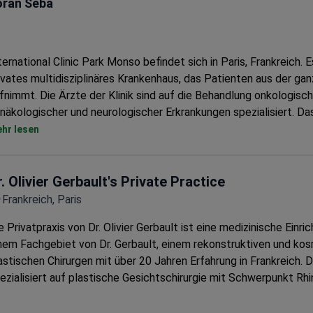
oran Seba
ternational Clinic Park Monso befindet sich in Paris, Frankreich. Es
ivates multidisziplinäres Krankenhaus, das Patienten aus der ga
fnimmt. Die Ärzte der Klinik sind auf die Behandlung onkologisch
näkologischer und neurologischer Erkrankungen spezialisiert. Da
modialysezentrum in Paris wird von der Klinik betrieben.
hr lesen
r. Olivier Gerbault's Private Practice
Frankreich, Paris
e Privatpraxis von Dr. Olivier Gerbault ist eine medizinische Einri
nem Fachgebiet von Dr. Gerbault, einem rekonstruktiven und ko
astischen Chirurgen mit über 20 Jahren Erfahrung in Frankreich. D
ezialisiert auf plastische Gesichtschirurgie mit Schwerpunkt Rhi