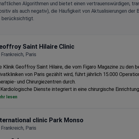
aftlichen Algorithmen und bietet einen vertrauenswürdigen, tra
tiv als auch negativ), die Häufigkeit von Aktualisierungen der 
 berücksichtigt.
eoffroy Saint Hilaire Clinic
Frankreich, Paris
e Klinik Geoffroy Saint Hilaire, die vom Figaro Magazine zu den 
ivatkliniken von Paris gezählt wird, führt jährlich 15.000 Operatio
erapie- und Chirurgiezentren durch.
Kardiologische Dienste integriert in eine chirurgische Einrichtu
Patientenaufkommen
hr lesen
Etablierte Institution mit über einem Jahrhundert medizinischer
nternational clinic Park Monso
Frankreich, Paris