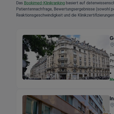
Das
Bookimed-Klinikranking
basiert auf datenwissensch
Patientennachfrage, Bewertungsergebnisse (sowohl posi
Reaktionsgeschwindigkeit und die Klinikzertifizierungen
G
Di
Pr
Th
Me
Geoffroy Saint Hilaire Clinic
I