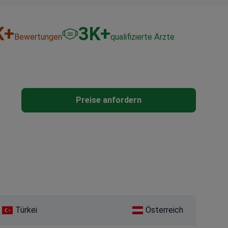
K+
3
K+
Bewertungen
qualifizierte Ärzte
Preise anfordern
Türkei
Österreich