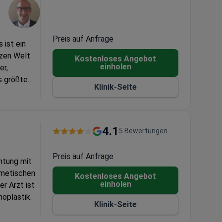
Preis auf Anfrage
 ist ein
nzen Welt
Kostenloses Angebot
einholen
er,
s größte
Klinik-Seite
4.1
5 Bewertungen
Preis auf Anfrage
chtung mit
smetischen
Kostenloses Angebot
einholen
er Arzt ist
noplastik.
Klinik-Seite