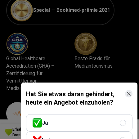
Special — Bookimed-prämie 2021
Global Healthcare
Beste Praxis für
Accreditation (GHA) –
Medizintourismus
Zertifizierung für
Vermittler von
Hat Sie etwas daran gehindert,
Medizintourismus
heute ein Angebot einzuholen?
Ja
Erhalten Sie die beste Option für die Gesichtskonturierung in
Brasilien für Ihr Budget
Bestes medizinisches
Ausgezeichnete