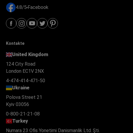
4.4/5
Google
4.8/5
Facebook
Kontakte
United Kingdom
124 City Road
London EC1V 2NX
4-474-414-471-50
Ukraine
Polova Street 21
Kyiv 03056
0-800-21-21-08
Turkey