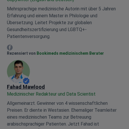
Mariia Mytrofankina
Mariia Mytrofankina
Copywriter (English und Deutsch)
Mehrsprachige medizinische Autorin mit über 5 Jahren
Erfahrung und einem Master in Philologie und
Übersetzung. Leitet Projekte zur globalen
Gesundheitszertifizierung und LGBTQ+-
Patientenversorgung.
Mariia Mytrofankina Facebook
Rezensiert von
Bookimeds medizinischem Berater
Fahad Mawlood
Medizinischer Redakteur und Data Scientist
Allgemeinarzt. Gewinner von 4 wissenschaftlichen
Preisen. Er diente in Westasien. Ehemaliger Teamleiter
eines medizinischen Teams zur Betreuung