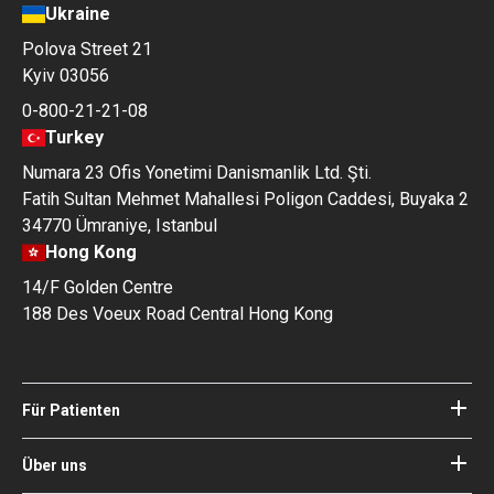
Ukraine
Polova Street 21
Kyiv 03056
0-800-21-21-08
Turkey
Numara 23 Ofis Yonetimi Danismanlik Ltd. Şti.
Fatih Sultan Mehmet Mahallesi Poligon Caddesi, Buyaka 2
34770 Ümraniye, Istanbul
Hong Kong
14/F Golden Centre
188 Des Voeux Road Central Hong Kong
Für Patienten
Kliniken
Ärzte
Über uns
Über Bookimed