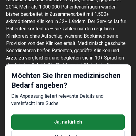
2014. Mehr als 1.000.000 Patientenanfragen wurden
bisher bearbeitet, in Zusammenarbeit mit 1.500+
akkreditierten Kliniken in 32+ Ländern. Der Service ist für
Patienten kostenlos – sie zahlen nur den regulären
Klinikpreis ohne Aufschlag, während Bookimed seine
Provision von den Kliniken erhält. Medizinisch geschulte
Koordinatoren helfen Patienten, geprüfte Kliniken und
Ärzte zu vergleichen, und begleiten sie in 10+ Sprachen
durch jeden Schritt. Die Plattform ist Global Healthcare
Accreditation-zertifiziert, zuvor war sie Temos-zertifiziert
Möchten Sie Ihren medizinischen
(2024–2025). Bewertung: 4,6 auf Trustpilot und 4,4 auf
Bedarf angeben?
Google Reviews.
Die auf der Website zur Verfügung
Die Anpassung liefert relevante Details und
gestellten Informationen sind kein
vereinfacht Ihre Suche.
Handlungsleitfaden und sollten nicht als
ärztliche Beratung oder
Ja, natürlich
Behandlungsempfehlung ausgelegt werden
und ersetzen nicht den Besuch eines