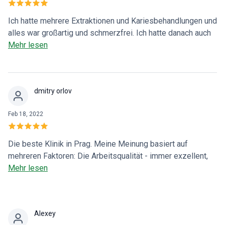
Ich hatte mehrere Extraktionen und Kariesbehandlungen und
alles war großartig und schmerzfrei. Ich hatte danach auch
keinerlei Komplikationen. Beide Ärzte waren sehr
Mehr lesen
freundlich, was hier nicht so üblich ist. Ich empfehle diesen
Ort jedem, denn er ist jeden Cent wert.
dmitry orlov
Feb 18, 2022
Die beste Klinik in Prag. Meine Meinung basiert auf
mehreren Faktoren: Die Arbeitsqualität - immer exzellent,
egal ob Sie zur Zahnreinigung kommen oder eine
Mehr lesen
Zahnextraktion benötigen. Der Kundenservice - auf sehr
hohem Niveau. Das Team der Klinik spricht mehrere
Sprachen und bemüht sich stets, dass Sie sich während
Alexey
Ihres Besuchs wohl fühlen. Der letzte Faktor, und für mich