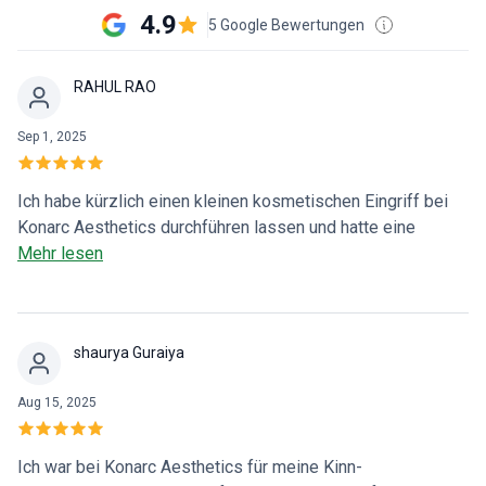
4.9
5 Google Bewertungen
RAHUL RAO
Sep 1, 2025
Ich habe kürzlich einen kleinen kosmetischen Eingriff bei
Konarc Aesthetics durchführen lassen und hatte eine
außergewöhnliche Erfahrung. Dr. Preeti nahm sich die Zeit,
Mehr lesen
den Eingriff gründlich zu erklären, ging auf alle meine
Bedenken ein und sorgte dafür, dass ich mich wohl fühlte.
Das Personal war herzlich, einladend und sorgte während
shaurya Guraiya
der gesamten Zeit für mein Wohlbefinden. Die Operation
verlief reibungslos und ich war beeindruckt von den
Aug 15, 2025
minimalen postoperativen Narben. Ich kann Konarc
Aesthetics aufgrund ihrer Professionalität, Sorgfalt und
hervorragenden Ergebnisse nur wärmstens empfehlen.
Ich war bei Konarc Aesthetics für meine Kinn-