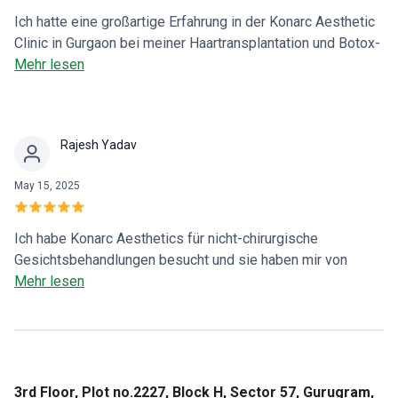
Ich hatte eine großartige Erfahrung in der Konarc Aesthetic
Clinic in Gurgaon bei meiner Haartransplantation und Botox-
Behandlung. Die Ergebnisse sind ausgezeichnet und ich bin
Mehr lesen
mit beiden Eingriffen sehr zufrieden. Das Personal ist
professionell und die Betreuung ist erstklassig. Ich kann
diese Klinik jedem wärmstens empfehlen, der auf der
Rajesh Yadav
Suche nach hochwertigen ästhetischen Behandlungen ist!
May 15, 2025
Ich habe Konarc Aesthetics für nicht-chirurgische
Gesichtsbehandlungen besucht und sie haben mir von
Botox erzählt. Der Preis war budgetfreundlich, also habe
Mehr lesen
ich mich für die Behandlung entschieden – und die
Ergebnisse sind so gut! Ich kann mit Zuversicht sagen,
dass Dr. Preeti Yadav die beste Botox-Behandlung in
Gurgaon anbietet. Ich bin wirklich glücklich mit der
Erfahrung!
3rd Floor, Plot no.2227, Block H, Sector 57, Gurugram,