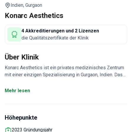
Indien,
Gurgaon
Konarc Aesthetics
4 Akkreditierungen und 2 Lizenzen
die Qualitätszertifikate der Klinik
Über Klinik
Konarc Aesthetics ist ein privates medizinisches Zentrum
mit einer einzigen Spezialisierung in Gurgaon, Indien. Das
Team ist auf plastische Chirurgie spezialisiert. Konarc
Aesthetics behandelt sowohl Erwachsene als auch Kinder.
Mehr lesen
Jedes Jahr entscheiden sich 4.000 Patienten für eine
medizinische Behandlung bei Konarc Aesthetics. Am
häufigsten besuchen Patienten aus den Staaten der
Höhepunkte
Arabischen Liga, Asien, den USA, Kanada und Australien die
Klinik.
2023 Gründungsjahr