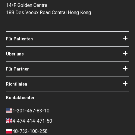
14/F Golden Centre
188 Des Voeux Road Central Hong Kong
Für Patienten
Kliniken
Ärzte
Über uns
Über Bookimed
Blog
Wie es funktioniert
Für Partner
Anleitungen
Ihr Krankenhaus hinzufügen
Unsere Ärzte
Ihre Garantien
Login für Partner
Richtlinien
Experte des Medizinischen
Beirats von Bookimed
Nutzungsbedingungen
Kontaktcenter
Soziale Auswirkungen und Medien
Datenschutzrichtlinie
im Fokus
Richtlinie überprüfen
1-201-467-83-10
Karriere
Finanzpolitik
4-474-414-471-50
Kontakte
Zahlungs- und
Anzahlungsbedingungen
48-732-100-258