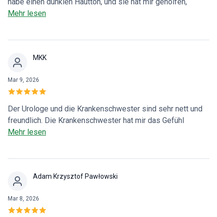
habe einen dunklen Hautton, und sie hat mir geholfen,
indem sie Sicherheit an erste Stelle gesetzt hat. Dank ihr
Mehr lesen
habe ich keine Verbrennungen und sehe die Wirksamkeit
der Haarentfernung. Ich sehe fast kein Wachstum mehr und
das ist erst die vierte Sitzung. Vielen Dank!
MKK
Mar 9, 2026
Der Urologe und die Krankenschwester sind sehr nett und
freundlich. Die Krankenschwester hat mir das Gefühl
gegeben, sehr gut betreut zu werden. Absolut
Mehr lesen
professionell, danke :)
Adam Krzysztof Pawłowski
Mar 8, 2026