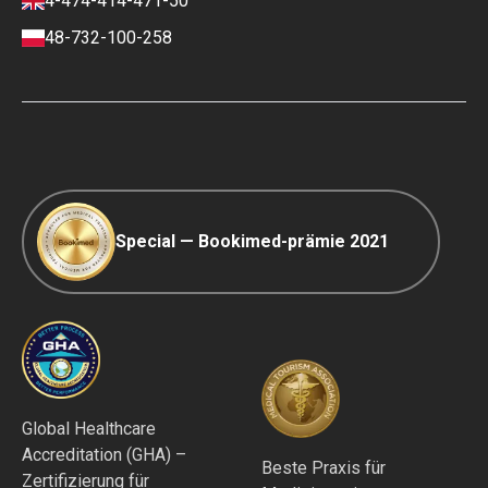
4-474-414-471-50
Kontakte
Zahlungs- und
Anzahlungsbedingungen
48-732-100-258
Ranking-Richtlinie
COVID-19 Reisen
Redaktionsrichtlinien
Special — Bookimed-prämie 2021
Global Healthcare
Accreditation (GHA) –
Beste Praxis für
Zertifizierung für