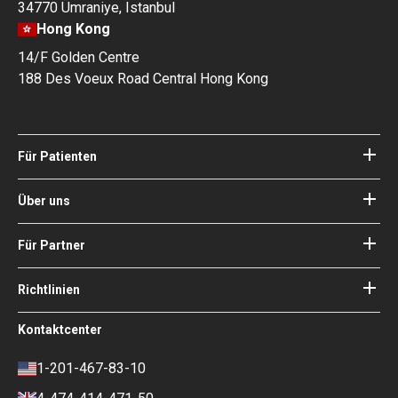
34770 Ümraniye, Istanbul
Hong Kong
14/F Golden Centre
188 Des Voeux Road Central Hong Kong
Für Patienten
Kliniken
Ärzte
Über uns
Über Bookimed
Blog
Wie es funktioniert
Für Partner
Anleitungen
Ihr Krankenhaus hinzufügen
Unsere Ärzte
Ihre Garantien
Login für Partner
Richtlinien
Experte des Medizinischen
Beirats von Bookimed
Nutzungsbedingungen
Kontaktcenter
Soziale Auswirkungen und Medien
Datenschutzrichtlinie
im Fokus
Richtlinie überprüfen
1-201-467-83-10
Karriere
Finanzpolitik