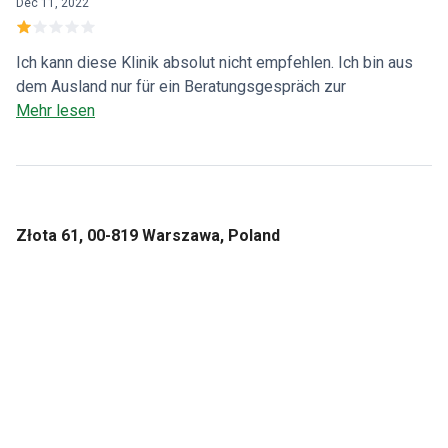
Dec 11, 2022
Ich kann diese Klinik absolut nicht empfehlen. Ich bin aus
dem Ausland nur für ein Beratungsgespräch zur
Haartransplantation angereist, aber der Arzt hat mich nur
Mehr lesen
über den überteuerten Preis der Behandlung informiert,
ohne dies zu begründen, und das Ganze hat nicht länger als
5 Minuten gedauert. Am Ende wurden mir 250 Zloty für
nichts berechnet.
Złota 61, 00-819 Warszawa, Poland