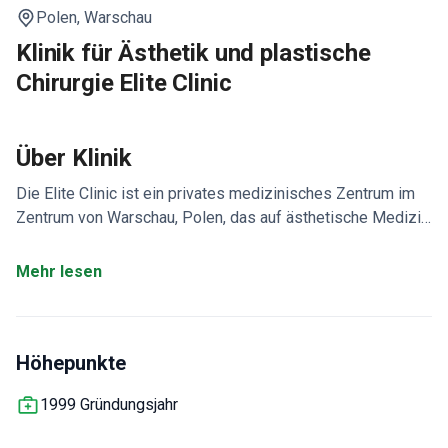
Polen,
Warschau
Klinik für Ästhetik und plastische
Chirurgie Elite Clinic
Über Klinik
Die Elite Clinic ist ein privates medizinisches Zentrum im
Zentrum von Warschau, Polen, das auf ästhetische Medizin,
plastische Chirurgie, Lasertherapie, ästhetische
Gynäkologie, Urologie, Phlebologie und Kosmetologie
Mehr lesen
spezialisiert ist. Seit 1999 kombiniert die Klinik
fortschrittliche medizinische Technologien mit erfahrenen
Spezialisten, um ein breites Spektrum an chirurgischen und
Höhepunkte
nicht-chirurgischen ästhetischen Behandlungen anzubieten,
darunter Gesichtsverjüngung, Körperkonturierung,
1999 Gründungsjahr
Rhinoplastik, Fettabsaugung, Laserverfahren und Anti-
Aging-Therapien. Die Elite Clinic ist bekannt für ihren