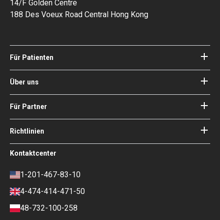
14/F Golden Centre
188 Des Voeux Road Central Hong Kong
Für Patienten
Kliniken
Ärzte
Über uns
Über Bookimed
Blog
Wie es funktioniert
Für Partner
Anleitungen
Ihr Krankenhaus hinzufügen
Unsere Ärzte
Ihre Garantien
Login für Partner
Richtlinien
Experte des Medizinischen
Beirats von Bookimed
Nutzungsbedingungen
Kontaktcenter
Soziale Auswirkungen und Medien
Datenschutzrichtlinie
im Fokus
Richtlinie überprüfen
1-201-467-83-10
Karriere
Finanzpolitik
4-474-414-471-50
Kontakte
Zahlungs- und
Anzahlungsbedingungen
48-732-100-258
Ranking-Richtlinie