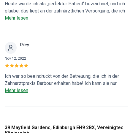
Heute wurde ich als ‚perfekter Patient‘ bezeichnet, und ich
glaube, das liegt an der zahnärztlichen Versorgung, die ich
weiterhin von Dr. Ian Barbour erhalte. Ich werde seit über 25
Mehr lesen
Jahren von ihm behandelt und habe mich von einem
nervösen Patienten zu jemandem entwickelt, der sich bei
der Behandlung sicher und entspannt fühlt. Ich weiß immer,
Riley
dass ich bei diesem sanften, professionellen und
gründlichen Zahnarzt in sicheren Händen bin. Ich kann diese
Nov 12, 2022
Praxis wärmstens empfehlen.
Ich war so beeindruckt von der Betreuung, die ich in der
Zahnarztpraxis Barbour erhalten habe! Ich kann sie nur
wärmstens empfehlen. Dr. Barbour ist freundlich, sanft,
Mehr lesen
erfahren und kompetent. Die zahnärztliche Behandlung ist
gründlich und das gesamte Personal ist mitfühlend und
bemüht sich stets, die Eingriffe schmerzfrei zu halten. Ich
wünschte, ich hätte diese Praxis schon vor Jahren
gefunden!
39 Mayfield Gardens, Edinburgh EH9 2BX, Vereinigtes