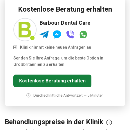
Behandlungen zu senken. Barbour Dental Care bietet eine
Reihe von kosmetischen Behandlungen an, darunter
Kostenlose Beratung erhalten
Veneers und Zahnaufhellungsbehandlungen. Für Patienten,
die zusätzliche Besuche zur Behandlung von Parodontal-
Barbour Dental Care
oder Zahnfleischerkrankungen benötigen, ist der Praxisplan
Plus gegen eine nominell höhere monatliche Gebühr
erhältlich.
Klinik nimmt keine neuen Anfragen an
Senden Sie Ihre Anfrage, um die beste Option in
Großbritannien zu erhalten
Kostenlose Beratung erhalten
Durchschnittliche Antwortzeit — 5 Minuten
Behandlungspreise in der Klinik