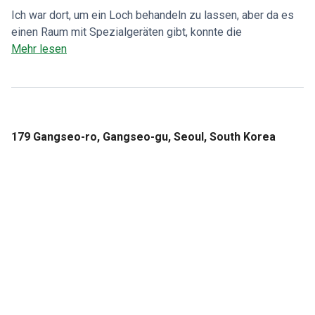
Ich war dort, um ein Loch behandeln zu lassen, aber da es
einen Raum mit Spezialgeräten gibt, konnte die
Kronenbehandlung an einem Tag abgeschlossen werden.
Mehr lesen
Die U-Bahn ist in der Nähe und die Einrichtungen der Klinik
sind erstklassig. Ich kann sie nur empfehlen.
179 Gangseo-ro, Gangseo-gu, Seoul, South Korea