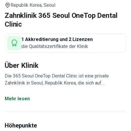
Republik Korea,
Seoul
Zahnklinik 365 Seoul OneTop Dental
Clinic
1 Akkreditierung und 2 Lizenzen
die Qualitätszertifikate der Klinik
Über Klinik
Die 365 Seoul OneTop Dental Clinic ist eine private
Zahnklinik in Seoul, Republik Korea, die sich auf
umfassende Zahnbehandlungen spezialisiert hat. Die Klinik
bietet Versorgung für Erwachsene und Kinder. Sie heißt
Mehr lesen
internationale Patienten willkommen, insbesondere aus
Osteuropa, Europa, den Commonwealth-Staaten, den
Vereinigten Staaten, Kanada und Australien.
Höhepunkte