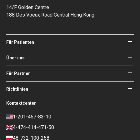
14/F Golden Centre
188 Des Voeux Road Central Hong Kong
Für Patienten
Kliniken
Ärzte
Über uns
Über Bookimed
Blog
Wie es funktioniert
Für Partner
Anleitungen
Ihr Krankenhaus hinzufügen
Unsere Ärzte
Ihre Garantien
Login für Partner
Richtlinien
Experte des Medizinischen
Beirats von Bookimed
Nutzungsbedingungen
Kontaktcenter
Soziale Auswirkungen und Medien
Datenschutzrichtlinie
im Fokus
Richtlinie überprüfen
1-201-467-83-10
Karriere
Finanzpolitik
4-474-414-471-50
Kontakte
Zahlungs- und
Anzahlungsbedingungen
48-732-100-258