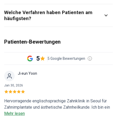
Welche Verfahren haben Patienten am
häufigsten?
Patienten-Bewertungen
5
5 Google Bewertungen
Ji eun Yoon
Jan 30, 2026
Hervorragende englischsprachige Zahnklinik in Seoul für
Zahnimplantate und ästhetische Zahnheilkunde. Ich bin ein
internationaler Patient und habe diese Klinik für ein
Mehr lesen