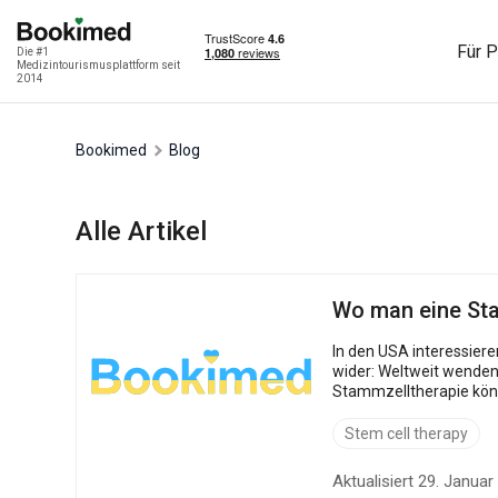
Für P
Die #1
Medizintourismusplattform seit
2014
Bookimed
Blog
Alle Artikel
Wo man eine St
In den USA interessieren sich fast 60 % der Patienten in Regenerationskliniken für eine Stammzelltherapie. Dieser Anstieg spiegelt einen globalen Trend
wider: Weltweit wenden
Stammzelltherapie könnte die nat
Entwicklung befindet, s..
Stem cell therapy
Aktualisiert 29. Januar