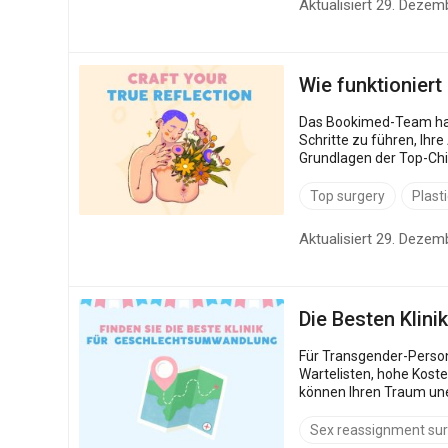
Aktualisiert 29. Dezem
Wie funktioniert
Das Bookimed-Team hat
Schritte zu führen, Ihre Ängste zu
Grundlagen der Top-Chirurgie; Ergebnisse der Top-Chirurgie; Arten der Top-Chirurgie; wie Sie den besten Spezia
Anforderungen an die To
Top surgery
Plast
Aktualisiert 29. Dezem
Die Besten Klin
Für Transgender-Personen kann eine geschlechtsangleichende Operation das Leben verändern - aber der Weg dorthin ist nicht 
Wartelisten, hohe Kost
können Ihren Traum unerreichbar erscheinen lassen. Aus dies
erschwinglichen Optione
Sex reassignment su