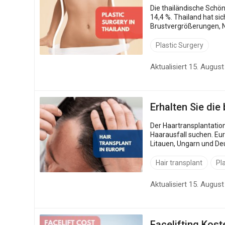
Die thailändische Schönheitschirurgie wäc
14,4 %. Thailand hat si
Brustvergrößerungen, 
Brustvergrößerung ...
Plastic Surgery
Aktualisiert 15. Augus
Erhalten Sie die
Der Haartransplantationsmarkt wird bis 2032 voraussich
Haarausfall suchen. Eur
Litauen, Ungarn und De
Königreich an. So kostet
Hair transplant
Pl
Aktualisiert 15. Augus
Facelifting Kost