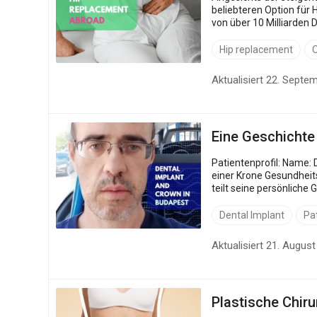
beliebteren Option für 
von über 10 Milliarden Dollar erreichen wird, mit einer jährlichen Wachstumsrate von etwa 14,5 %. Dieses Wachstum spiegelt den zunehmenden Trend
wider, dass Patienten ei
Hip replacement
O
Aktualisiert 22. Septe
Eine Geschichte
Patientenprofil: Name: David Herkunft: Schweiz Behandlungsziel: Budapest, Ungarn Medizinische Eingriffe: Zahnextraktion, Zahnimplantat, Einsetzen
einer Krone Gesundheitseinrichtung: Evergreen Zahnklinik Lernen Sie von Davids erfolgreicher Geschichte über Zahnimplantate und Zahnkronen. David
teilt seine persönliche Geschichte über Zahnim
beginnt Ers...
Dental Implant
Pat
Aktualisiert 21. Augus
Plastische Chiru