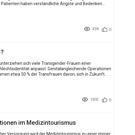
e Patienten haben verständliche Ängste und Bedenken
359
0
)?
 unterziehen sich viele Transgender-Frauen einer
chlechtsidentität anpasst. Genitalangleichende Operationen
umen etwa 50 % der Transfrauen davon, sich in Zukunft
1302
0
ptionen im Medizintourismus
cher Versorgung wird der Medizintourismus zu einer immer