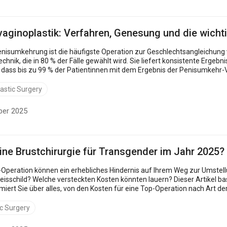
vaginoplastik: Verfahren, Genesung und die wicht
Penisumkehrung ist die häufigste Operation zur Geschlechtsangleichung
 Technik, die in 80 % der Fälle gewählt wird. Sie liefert konsistente Erge
 dass bis zu 99 % der Patientinnen mit dem Ergebnis der Penisumkehr-V
 in diesem Artikel...
lastic Surgery
ber 2025
eine Brustchirurgie für Transgender im Jahr 2025?
-Operation können ein erhebliches Hindernis auf Ihrem Weg zur Umstellun
eisschild? Welche versteckten Kosten könnten lauern? Dieser Artikel b
iert Sie über alles, von den Kosten für eine Top-Operation nach Art d
.
ic Surgery