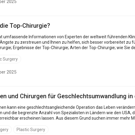
ber 2025
 die Top-Chirurgie?
 umfassende Informationen von Experten der weltweit führenden Klin
 zerstreuen und Ihnen zu helfen, sich besser vorbereitet zu fühlen. Lesen Sie weiter und erfahren Sie m
listen für Top-Chirurgie finden;
p-Chiru...
ic Surgery
ber 2025
iken und Chirurgen für Geschlechtsumwandlung in
immer einfach. Lange
en und die begrenzte Anzahl von Spezialisten in Ländern wie den USA, 
em Grund suchen immer mehr Menschen im Ausland nach kurzen Wartezeiten und
n. Auf der Grundlage von Bo...
rgery
Plastic Surgery