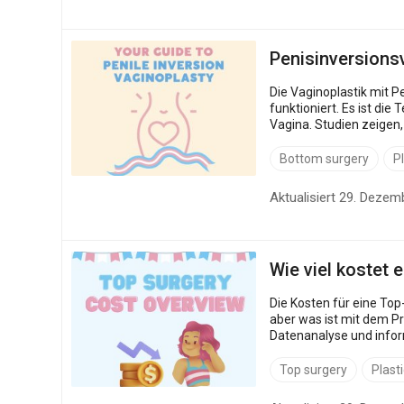
Penisinversions
Die Vaginoplastik mit 
funktioniert. Es ist die
Vagina. Studien zeigen,
Bookimed-Forschung wird
Bottom surgery
P
Aktualisiert 29. Dezem
Wie viel kostet 
Die Kosten für eine Top
aber was ist mit dem Pr
Datenanalyse und inform
Möglichkeiten, Ihre Ges..
Top surgery
Plast