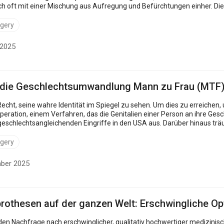
h oft mit einer Mischung aus Aufregung und Befürchtungen einher. Di
rgery
 2025
t die Geschlechtsumwandlung Mann zu Frau (MTF
cht, seine wahre Identität im Spiegel zu sehen. Um dies zu erreichen,
eration, einem Verfahren, das die Genitalien einer Person an ihre Ges
eschlechtsangleichenden Eingriffe in den USA aus. Darüber hinaus trä
hält sie ...
rgery
mber 2025
prothesen auf der ganzen Welt: Erschwingliche O
den Nachfrage nach erschwinglicher, qualitativ hochwertiger medizinis