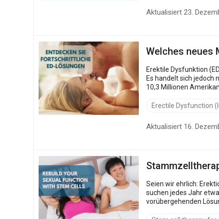
Aktualisiert 23. Dezem
Welches neues M
Erektile Dysfunktion (E
Es handelt sich jedoch nich
10,3 Millionen Amerika
Erectile Dysfunction 
Aktualisiert 16. Dezem
Stammzelltherapi
Seien wir ehrlich: Erektion
suchen jedes Jahr etwa 
vorübergehenden Lösungen genug haben, bietetdie Stammzellentherapie Männe
wiederherzustellen. ...