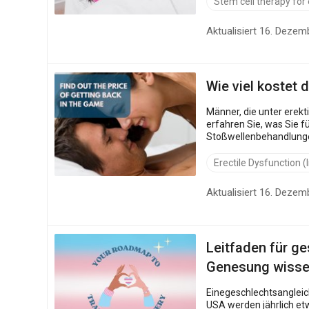
Stem cell therapy for 
Aktualisiert 16. Dezem
Wie viel kostet 
Männer, die unter erektiler Dysfunktion (ED) leiden, fragen sich oft im S
erfahren Sie, was Sie f
Stoßwellenbehandlungen
und den Versicherungss
Erectile Dysfunction 
Aktualisiert 16. Dezem
Leitfaden für ge
Genesung wiss
Einegeschlechtsangleich
USA werden jährlich et