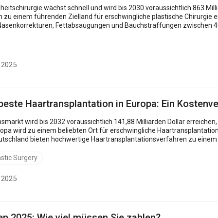
hst schnell und wird bis 2030 voraussichtlich 863 Millionen Dollar erreichen, mit einem jährlichen Wachstum von
ch zu einem führenden Zielland für erschwingliche plastische Chirurgie e
Nasenkorrekturen, Fettabsaugungen und Bauchstraffungen zwischen 40
t 2025
 beste Haartransplantation in Europa: Ein Kosten
tlich 141,88 Milliarden Dollar erreichen, da immer mehr Menschen nach Lösungen für den
opa wird zu einem beliebten Ort für erschwingliche Haartransplantation
utschland bieten hochwertige Haartransplantationsverfahren zu einem B
 eine FUE...
astic Surgery
t 2025
en 2025: Wie viel müssen Sie zahlen?