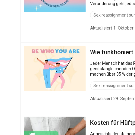
Veränderung geht jedoc
hinsichtlich des...
Sex reassignment su
Aktualisiert 1. Oktober
Wie funktionier
Jeder Mensch hat das Re
genitalangleichenden Op
machen über 35 % der g
operieren zu lassen. Was 
Sex reassignment su
Aktualisiert 29. Septe
Kosten für Hüft
Angesichts der steigen