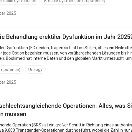
erectile dysfunction
Erectile Dysfunction (Impotence)
ber 2025
die Behandlung erektiler Dysfunktion im Jahr 2025
tillen, ob es ein Heilmittel gibt und ob sie es sich leisten können. In diesem Artikel
ür jede Option bezahlen müssen, von vorübergehenden Lösungen bis hin 
. Bookimed hat interne Daten und den globalen Markt untersucht, um
ch...
(Impotence)
Urology
ber 2025
schlechtsangleichende Operationen: Alles, was Si
en müssen
ende Operation (SRS) ist ein großer Schritt in Richtung eines authenti
wa 9.000 Transgender-Operationen durchgeführt, wobei die Zahl in nur 