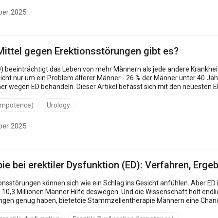
ber 2025
ittel gegen Erektionsstörungen gibt es?
D) beeinträchtigt das Leben von mehr Männern als jede andere Krankheit.
t nur um ein Problem älterer Männer - 26 % der Männer unter 40 Jahren sind ebenfal
ner wegen ED behandeln. Dieser Artikel befasst sich mit den neuesten 
(Impotence)
Urology
ber 2025
e bei erektiler Dysfunktion (ED): Verfahren, Ergeb
sstörungen können sich wie ein Schlag ins Gesicht anfühlen. Aber ED ist nicht selten
10,3 Millionen Männer Hilfe deswegen. Und die Wissenschaft holt endlic
rn eine Chance, ihre Erektionsfähigkeit auf natürliche Weise