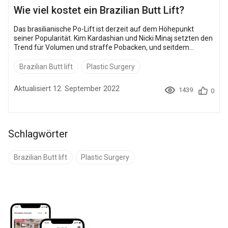
Wie viel kostet ein Brazilian Butt Lift?
Das brasilianische Po-Lift ist derzeit auf dem Höhepunkt
seiner Popularität. Kim Kardashian und Nicki Minaj setzten den
Trend für Volumen und straffe Pobacken, und seitdem
träumen Millionen von Frauen von der gleichen Körperkontur.
Glücklicherweise können ihre Träume heutzutage wahr
Brazilian Butt lift
Plastic Surgery
werden. Das brasilianische Po-Lift ist nicht nur eine effektive
Methode, um die Form Ihres Körpers zu verbessern, sondern
Aktualisiert 12. September 2022
1439
0
auch recht erschwinglich. Um die am besten geeignete Option
und die Kosten für das Verfahren z...
Schlagwörter
Brazilian Butt lift
Plastic Surgery