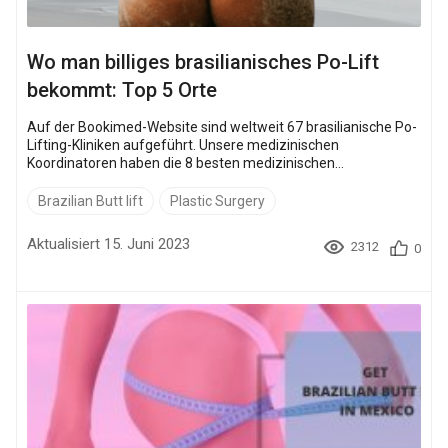
Wo man billiges brasilianisches Po-Lift
bekommt: Top 5 Orte
Auf der Bookimed-Website sind weltweit 67 brasilianische Po-
Lifting-Kliniken aufgeführt. Unsere medizinischen
Koordinatoren haben die 8 besten medizinischen
Einrichtungen in verschiedenen Ländern ausgewählt, in denen
Sie einen erschwinglichen BBL erhalten und mit dem Ergebnis
Brazilian Butt lift
Plastic Surgery
vollkommen zufrieden sein können. Die ausgewählten Kliniken
bieten die besten brasilianischen Po-Lifting-Angebote
Aktualisiert 15. Juni 2023
2312
0
günstiger an: Klinik Ausgehandelter Preis Dr. Soho Klini...