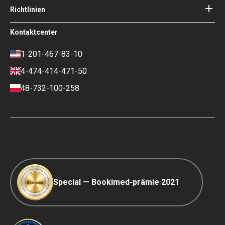
Ihre Garantien
Login für Partner
Richtlinien
Experte des Medizinischen
Beirats von Bookimed
Nutzungsbedingungen
Kontaktcenter
Soziale Auswirkungen und Medien
Datenschutzrichtlinie
im Fokus
Richtlinie überprüfen
1-201-467-83-10
Karriere
Finanzpolitik
4-474-414-471-50
Kontakte
Zahlungs- und
Anzahlungsbedingungen
48-732-100-258
Ranking-Richtlinie
COVID-19 Reisen
Redaktionsrichtlinien
Special — Bookimed-prämie 2021