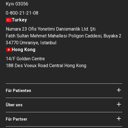
Kyiv 03056
0-800-21-21-08
Turkey
Numara 23 Ofis Yonetimi Danismanlik Ltd. Şti.
Fatih Sultan Mehmet Mahallesi Poligon Caddesi, Buyaka 2
34770 Ümraniye, Istanbul
Hong Kong
14/F Golden Centre
188 Des Voeux Road Central Hong Kong
Für Patienten
Kliniken
Ärzte
Über uns
Über Bookimed
Blog
Wie es funktioniert
Für Partner
Anleitungen
Ihr Krankenhaus hinzufügen
Unsere Ärzte