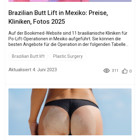
Brazilian Butt Lift in Mexiko: Preise,
Kliniken, Fotos 2025
Auf der Bookimed-Website sind 11 brasilianische Kliniken für
Po-Lift-Operationen in Mexiko aufgeführt. Sie können die
besten Angebote für die Operation in der folgenden Tabelle
überprüfen, die Klinik buchen, eine kostenlose Beratung zu
Ihrem Fall erhalten und den Eingriff vereinbaren: Klinik Preis
Brazilian Butt lift
Plastic Surgery
Hospital de la Familia , Mexicali 3.950 $ Gilenis Chirurgisches
Zentrum , Tijuana 4.800 $ Klinik Marroqu...
Aktualisiert 4. Juni 2023
311
0