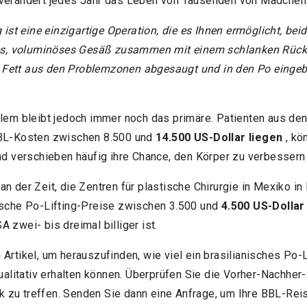
 verändert jedes Jahr das Leben von Tausenden von Mädchen
 ist eine einzigartige Operation, die es Ihnen ermöglicht, beid
rtes, voluminöses Gesäß zusammen mit einem schlanken Rüc
Fett aus den Problemzonen abgesaugt und in den Po eingebr
blem bleibt jedoch immer noch das primäre. Patienten aus de
BBL-Kosten zwischen 8.500 und
14.500 US-Dollar liegen
, kö
und verschieben häufig ihre Chance, den Körper zu verbessern
n der Zeit, die Zentren für plastische Chirurgie in Mexiko in 
ische Po-Lifting-Preise zwischen 3.500 und
4.500 US-Dollar
 zwei- bis dreimal billiger ist.
Artikel, um herauszufinden, wie viel ein brasilianisches Po-L
qualitativ erhalten können. Überprüfen Sie die Vorher-Nachhe
nik zu treffen. Senden Sie dann eine Anfrage, um Ihre BBL-Rei