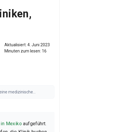
iniken,
Aktualisiert:
4. Juni 2023
Minuten zum lesen:
16
keine medizinische
raft. Die Ergebnisse können
n in Mexiko
aufgeführt.
en, die Klinik buchen,