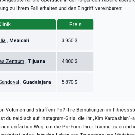
ung zu Ihrem Fall erhalten und den Eingriff vereinbaren:
Klinik
Preis
lia
,
Mexicali
3.950 $
hes Zentrum
,
Tijuana
4.800 $
 Sandoval
,
Guadalajara
5.870 $
on Volumen und straffem Po? Ihre Bemühungen im Fitnessstu
t du neidisch auf Instagram-Girls, die ihr „Kim Kardashian“-
inen einfachen Weg, um die Po-Form Ihrer Träume zu erreichen