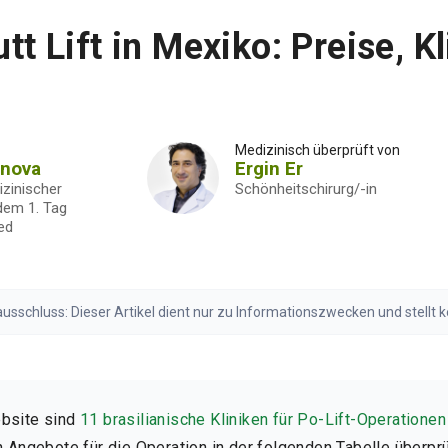
utt Lift in Mexiko: Preise, Kl
5
Medizinisch überprüft von
onova
Ergin Er
izinischer
Schönheitschirurg/-in
 dem 1. Tag
ed
sschluss: Dieser Artikel dient nur zu Informationszwecken und stellt 
en Sie vor medizinischen Entscheidungen stets eine qualifizierte Fachk
gen Haftungsausschluss lesen
bsite sind
11 brasilianische Kliniken für Po-Lift-Operatione
 Angebote für die Operation in der folgenden Tabelle überprüf