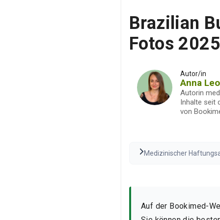
Brazilian B
Fotos 202
Autor/in
Anna Le
Autorin med
Inhalte seit
von Bookim
Medizinischer Haftungsau
Beratung dar. Konsultier
variieren.
Den vollständi
Auf der Bookimed-We
Sie können die besten