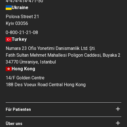
4-474-414-471-50
Ukraine
Polova Street 21
Kyiv 03056
0-800-21-21-08
Turkey
Numara 23 Ofis Yonetimi Danismanlik Ltd. Şti.
Fatih Sultan Mehmet Mahallesi Poligon Caddesi, Buyaka 2
34770 Ümraniye, Istanbul
Hong Kong
14/F Golden Centre
188 Des Voeux Road Central Hong Kong
Für Patienten
Kliniken
Ärzte
Über uns