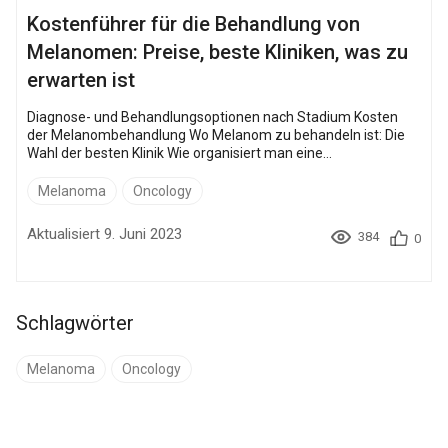
Kostenführer für die Behandlung von
Melanomen: Preise, beste Kliniken, was zu
erwarten ist
Diagnose- und Behandlungsoptionen nach Stadium Kosten
der Melanombehandlung Wo Melanom zu behandeln ist: Die
Wahl der besten Klinik Wie organisiert man eine
Melanombehandlung im Ausland? Fazit Häufig gestellte
Fragen Das Melanom ist eine bösartige Neubildung, die in 90 %
Melanoma
Oncology
der Fälle auf der Haut lokalisiert ist. Aus diesem Grund wird es
normalerweise als Hautkrebs (oder Hautmelanom)
Aktualisiert 9. Juni 2023
384
0
bezeichnet. Ein Melanom kann einfach mit gutartigen
Muttermalen verwechselt werden, so dass ...
Schlagwörter
Melanoma
Oncology