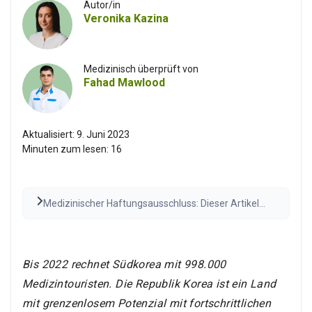
Autor/in
Veronika Kazina
Medizinisch überprüft von
Fahad Mawlood
Aktualisiert:
9. Juni 2023
Minuten zum lesen:
16
Medizinischer Haftungsausschluss: Dieser Artikel
dient nur zu Informationszwecken und stellt keine
medizinische Beratung dar. Konsultieren Sie vor
medizinischen Entscheidungen stets eine
qualifizierte Fachkraft. Die Ergebnisse können
Bis 2022 rechnet Südkorea mit 998.000
variieren.
Den vollständigen Haftungsausschluss
Medizintouristen. Die Republik Korea ist ein Land
lesen
mit grenzenlosem Potenzial mit fortschrittlichen