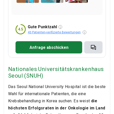
zurück zur Momologin und sie sah sich die Bilder
an und sagte, dass alles in Ordnung ist, keine
Sorge. Und in Russland sahen sie irgendwo einen
Tumor. Sie gaben mir auch eine Diskette mit
Gute Punktzahl
4.5
einem Ultraschall und einer Momographie und
43 Patienten-verifizierte Bewertungen
einem Fazit auf Papier auf Englisch. Vielen Dank
an alle und danke an bookimed.com! Dies ist kein
Anfrage abschicken
Betrug, sie helfen den Menschen wirklich. Ich
wollte ein Foto der Klinik und des Koordinators
teilen, aber irgendwie kann ich sie nicht einstellen.
Nationales Universitätskrankenhaus
Seoul (SNUH)
Das Seoul National University Hospital ist die beste
Wahl für internationale Patienten, die eine
Krebsbehandlung in Korea suchen. Es weist
die
höchsten Erfolgsraten in der Onkologie im Land