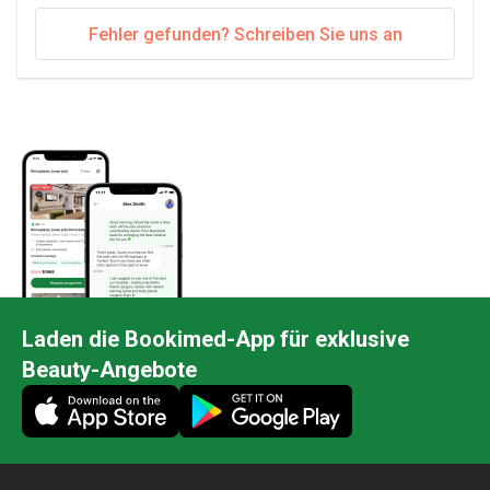
Klinische Daten
: Behandlungsergebnisse und
Patientenzufriedenheitswerte werden aus der
Fehler gefunden? Schreiben Sie uns an
verifizierten Klinikdatenbank von Bookimed
erhoben und durch Daten aus peer-reviewten
medizinischen Quellen wie PubMed, The
Lancet, JAMA und NEJM (2023–2026)
gestützt.
Laden die Bookimed-App für exklusive
Beauty-Angebote