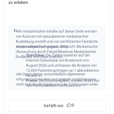
zu erleben.
Alle medizinischen Inhalte auf dieser Seite werden
von Autoren mit spezialisierter medizinischer
Ausbildung erstellt und von zertifizierten Fachärzten
des jeweiligen Fachgebiets überprüft. Medizinische
Zuletzt aktualisiert: August, 2026.
Überprüfung durch Fahad Mawlood, Medizinischer
Statistiken
: Die Zahlen basieren auf der
Redakteur und Data Scientist.
internen Datenbank von Bookimed vom
August 2026 und umfassen die Analyse von
12,450 Patientenanfragen an 1 akkreditierten
Alle Daten dienen ausschließlich allgemeinen
Kliniken in .
Informationszwecken und spiegeln möglicherweise
Preise
: Die Kostenangaben werden direkt von
nicht individuelle Ergebnisse oder Erfahrungen wider.
den Partnerkliniken von Bookimed
bereitgestellt und regelmäßig aktualisiert, um
die Marktbedingungen im 2026
widerzuspiegeln. Die tatsächlichen Ausgaben
0
Gefällt mir
können je nach Fallkomplexität, Erfahrung des
Chirurgen und Standort der Klinik abweichen.