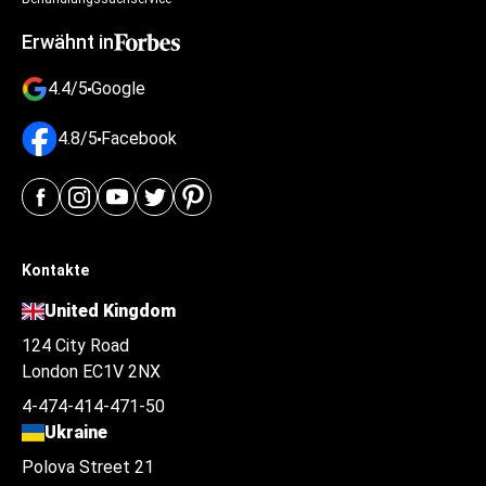
Erwähnt in
4.4/5
Google
4.8/5
Facebook
Kontakte
United Kingdom
124 City Road
London EC1V 2NX
4-474-414-471-50
Ukraine
Polova Street 21