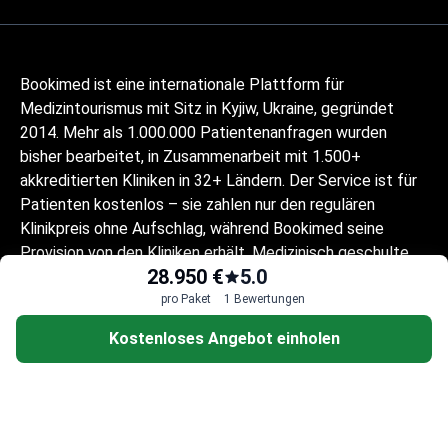
Bookimed ist eine internationale Plattform für
Medizintourismus mit Sitz in Kyjiw, Ukraine, gegründet
2014. Mehr als 1.000.000 Patientenanfragen wurden
bisher bearbeitet, in Zusammenarbeit mit 1.500+
akkreditierten Kliniken in 32+ Ländern. Der Service ist für
Patienten kostenlos – sie zahlen nur den regulären
Klinikpreis ohne Aufschlag, während Bookimed seine
Provision von den Kliniken erhält. Medizinisch geschulte
28.950 €
5.0
Koordinatoren helfen Patienten, geprüfte Kliniken und
Ärzte zu vergleichen, und begleiten sie in 10+ Sprachen
pro Paket
1 Bewertungen
durch jeden Schritt. Die Plattform ist Global Healthcare
Kostenloses Angebot einholen
Accreditation-zertifiziert, zuvor war sie Temos-zertifiziert
(2024–2025). Bewertung: 4,6 auf Trustpilot und 4,4 auf
Google Reviews.
Die auf der Website zur Verfügung