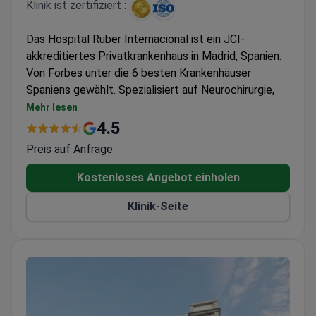
Klinik ist zertifiziert :
Das Hospital Ruber Internacional ist ein JCI-
akkreditiertes Privatkrankenhaus in Madrid, Spanien.
Von Forbes unter die 6 besten Krankenhäuser
Spaniens gewählt. Spezialisiert auf Neurochirurgie,
Orthopädie und Kardiologie.
Mehr lesen
Allein im Jahr 2022 wurden über 6.000 Operationen
4.5
und 93.000 Konsultationen durchgeführt.
Preis auf Anfrage
Ausgestattet mit Gamma Knife ICON, CyberKnife,
Da Vinci Xi und 3-Tesla-MRT.
Kostenloses Angebot einholen
Behandelt Erwachsene und Kinder, verfügt über
Klinik-Seite
108 Privatzimmer und 15 Luxussuiten.
ISO 9001, ISO 14001 und ISO 50001 zertifiziert
für Qualitäts- und Umweltmanagement.