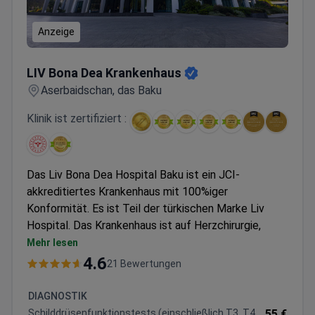
Anzeige
LIV Bona Dea Krankenhaus
LIV Bona Dea Krankenhaus
Aserbaidschan, das Baku
Klinik ist zertifiziert :
Das Liv Bona Dea Hospital Baku ist ein JCI-
akkreditiertes Krankenhaus mit 100%iger
Konformität. Es ist Teil der türkischen Marke Liv
Hospital. Das Krankenhaus ist auf Herzchirurgie,
plastische Chirurgie, Transplantologie und
Mehr lesen
medizinische Check-ups spezialisiert.
4.6
21 Bewertungen
Behandelt jährlich 200.000 Patienten.
Besitzt die Auszeichnungen als Exzellenzzentrum
DIAGNOSTIK
für bariatrische Chirurgie und kolorektale Chirurgie.
Schilddrüsenfunktionstests (einschließlich T3, T4,
55 €