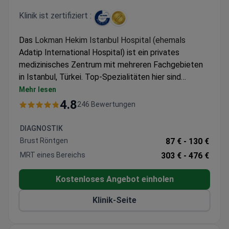
Klinik ist zertifiziert :
Das
Lokman Hekim Istanbul Hospital (ehemals
Adatip International Hospital) ist ein privates
medizinisches Zentrum mit mehreren Fachgebieten
in Istanbul, Türkei. Top-Spezialitäten hier sind
Neurochirurgie, Orthopädie, Wirbelsäulenchirurgie und
Mehr lesen
Chirurgie zur Gewichtsabnahme.
Lokman Hekim
dient
4.8
246 Bewertungen
sowohl Erwachsenen als auch Kindern. Patienten aus
den Staaten der GUS, Afrikas und der Arabischen Liga
DIAGNOSTIK
besuchen die Klinik am häufigsten.
Brust Röntgen
87 € -
130 €
MRT eines Bereichs
303 € -
476 €
Kostenloses Angebot einholen
Klinik-Seite