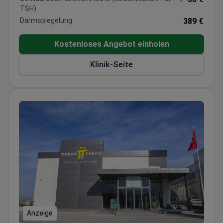
Gewann mehrere Bookimed-Patientenwahl-
TSH)
Auszeichnungen für Check-ups, plastische
Darmspiegelung
389 €
Chirurgie und IVF.
Bietet internationalen Patienten Unterstützung
Kostenloses Angebot einholen
bei der Abrechnung, Übersetzung sowie Hilfe bei
Klinik-Seite
Anreise und Unterkunft.
Anzeige