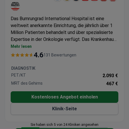
Das Bumrungrad International Hospital ist eine
weltweit anerkannte Einrichtung, die jährlich über 1
Million Patienten behandelt und über spezialisierte
Expertise in der Onkologie verfügt. Das Krankenhaus
zählt zu den Top 10 weltweit und betreut Patienten
Mehr lesen
aus über 190 Ländern. Dr. Yongyut Sirivatanauksorn,
4.6
131 Bewertungen
ein Onkochirurg mit Spezialisierung auf Behandlungen
des Magen-Darm-Trakts, bietet Versorgung bei
DIAGNOSTIK
Leiomyosarkom-Fällen.
PET/KT
2.093 €
MRT des Gehirns
467 €
Kostenloses Angebot einholen
Klinik-Seite
Sie haben sich 5 von 24 Kliniken angesehen