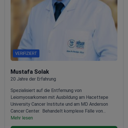
VERIFIZIERT
Mustafa Solak
20 Jahre der Erfahrung
Spezialisiert auf die Entfernung von
Leiomyosarkomen mit Ausbildung am Hacettepe
University Cancer Institute und am MD Anderson
Cancer Center.
Behandelt komplexe Fälle von
Weichteilsarkomen
Mehr lesen
Absolvierte ein Fellowship an
einem der weltweit führenden Krebszentren
Tätig in