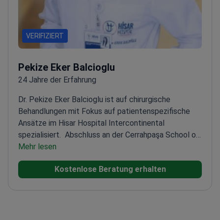
VERIFIZIERT
Pekize Eker Balcioglu
24 Jahre der Erfahrung
Dr. Pekize Eker Balcioglu ist auf chirurgische
Behandlungen mit Fokus auf patientenspezifische
Ansätze im Hisar Hospital Intercontinental
spezialisiert.
Abschluss an der Cerrahpaşa School of
Medicine, Universität Istanbul
Mehr lesen
Absolvierte die
Facharztausbildung für Allgemeinchirurgie an der
Kostenlose Beratung erhalten
Universität Marmara
Teilnahme an zahlreichen lokalen
und internationalen medizinischen
Kongressen
Veröffentlichung von Artikeln in lokalen
und internationalen Fachzeitschriften