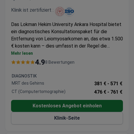
Klinik ist zertifiziert :
Das Lokman Hekim University Ankara Hospital bietet
ein diagnostisches Konsultationspaket für die
Entfernung von Leiomyosarkomen an, das etwa 1.500
€ kosten kann – dies umfasst in der Regel die
ärztliche Beratung, Labortests, radiologische
Mehr lesen
Untersuchungen und eine Biopsie. Das ISO-
4.9
8 Bewertungen
akkreditierte Krankenhaus verfügt über eine
Patientenbewertung von 4,8/5 bei einer
DIAGNOSTIK
Weiterempfehlungsrate von 100 % und betreibt eine
MRT des Gehirns
381 € -
571 €
17.500 m² große Einrichtung mit spezialisierten
CT (Computertomographie)
476 € -
761 €
Teams für Neurochirurgie und Onkologie.
Kostenloses Angebot einholen
Klinik-Seite