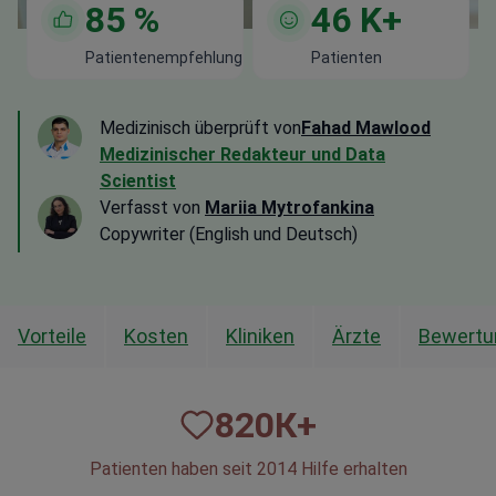
85
%
46
K+
Patientenempfehlung
Patienten
Medizinisch überprüft von
Fahad Mawlood
Medizinischer Redakteur und Data
Scientist
Verfasst von
Mariia Mytrofankina
Copywriter (English und Deutsch)
Vorteile
Kosten
Kliniken
Ärzte
Bewertu
820
К+
Patienten haben seit 2014 Hilfe erhalten