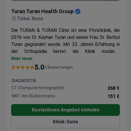
Turan Turan Health Group
Turan Turan Health Group
Türkei, Bursa
Die TURAN & TURAN Clinic ist eine Privatklinik, die
2016 von Dr. Kayhan Turan und seiner Frau Dr. Bethul
Turan gegründet wurde. Mit 25 Jahren Erfahrung in
der Orthopädie bietet die Klinik moderne
Möglichkeiten der Knochen-, Muskel- und
Mehr lesen
Gelenkbehandlung.
5.0
5 Bewertungen
DIAGNOSTIK
CT (Computertomographie)
268 €
MRT des Rückenmarks
151 €
Kostenloses Angebot einholen
Klinik-Seite