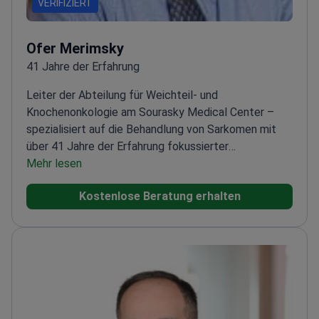
VERIFIZIERT
Ofer Merimsky
41 Jahre der Erfahrung
Leiter der Abteilung für Weichteil- und
Knochenonkologie am Sourasky Medical Center –
spezialisiert auf die Behandlung von Sarkomen mit
über 41 Jahre der Erfahrung fokussierter
Erfahrung.
Mehr lesen
Absolvierte ein Fellowship für Sarkome
am Institut Gustave Roussy in Paris
Mitglied der
Kostenlose Beratung erhalten
ESMO-Fakultät für Weichteil- und
Knochensarkome
Umfangreiche Publikationen zu
Sarkombehandlungen und -ergebnissen
Leitet
Ethikkommissionen und onkologische
Forschungsinitiativen