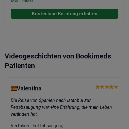
Operationstechniken.
Mehr lesen
Abschluss mit Auszeichnung
an der Autonomen Universität Barcelona
Absolvierte
Kostenlose Beratung erhalten
die Facharztausbildung am Hospital de la Vall
d'Hebrón
Dozentin an der CTO Medical
Academy
Ausgebildet in fortgeschrittenen
laparoskopischen Techniken durch Kurse am Hospital
Vall d'Hebrón
Teilnehmerin am Kongress der European
Society for Gynaecological Endoscopy
Videogeschichten von Bookimeds
Patienten
Valentina
Die Reise von Spanien nach Istanbul zur
Fettabsaugung war eine Erfahrung, die mein Leben
verändert hat.
Verfahren: Fettabsaugung