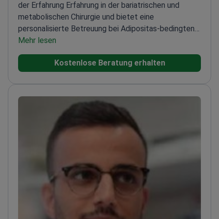
der Erfahrung Erfahrung in der bariatrischen und
metabolischen Chirurgie und bietet eine
personalisierte Betreuung bei Adipositas-bedingten
Erkrankungen.
Mehr lesen
Mitglied der American Society for
Metabolic and Bariatric Surgery (ASMBS)
Zertifiziert
Kostenlose Beratung erhalten
durch das Mexican Board of Obesity Surgery und das
Mexican College of General Surgery
Spezialisiert auf
die Behandlung von Adipositas, Diabetes,
Bluthochdruck und gastroösophagealem
Reflux
Engagiert für eine außergewöhnliche,
individuelle Betreuung jedes Patienten