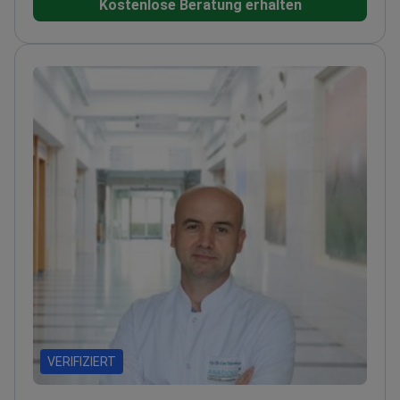
Kostenlose Beratung erhalten
Chirurgie mit dem da Vinci-System
ausgebildet
Ehemalige Dozentin an der Acıbadem-
Universität, wo sie zukünftige Gynäkologen
ausbildete
Fortgeschrittene Ausbildung in
Genitalästhetik und Urogynäkologie
VERIFIZIERT