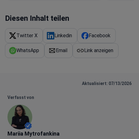
Diesen Inhalt teilen
Twitter X
Linkedin
Facebook
WhatsApp
Email
Link anzeigen
Aktualisiert: 07/13/2026
Verfasst von
Mariia Mytrofankina
Mariia Mytrofankina