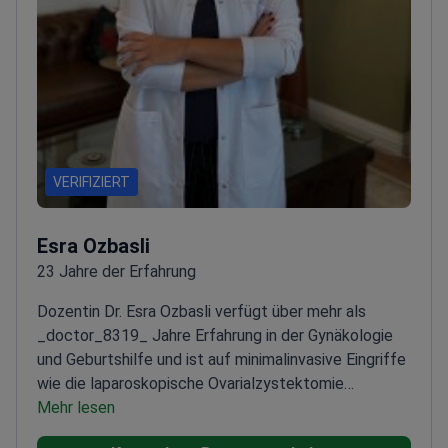
VERIFIZIERT
Esra Ozbasli
23 Jahre der Erfahrung
Dozentin Dr. Esra Ozbasli verfügt über mehr als
_doctor_8319_ Jahre Erfahrung in der Gynäkologie
und Geburtshilfe und ist auf minimalinvasive Eingriffe
wie die laparoskopische Ovarialzystektomie
spezialisiert.
Mehr lesen
Zertifizierte Gynäkologin und Chirurgin
für Genitalästhetik
Seit 2013 in robotergestützter