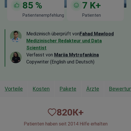
85
%
7
K+
Patientenempfehlung
Patienten
Medizinisch überprüft von
Fahad Mawlood
Medizinischer Redakteur und Data
Scientist
Verfasst von
Mariia Mytrofankina
Copywriter (English und Deutsch)
Vorteile
Kosten
Pakete
Ärzte
Bewertu
820
К+
Patienten haben seit 2014 Hilfe erhalten