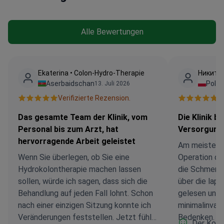
Alle Bewertungen
Ekaterina • Colon-Hydro-Therapie
Никита 
Aserbaidschan
Polen
13. Juli 2026
Verifizierte Rezension.
V
Das gesamte Team der Klinik, vom
Die Klinik b
Personal bis zum Arzt, hat
Versorgung
hervorragende Arbeit geleistet
Am meisten m
Wenn Sie überlegen, ob Sie eine
Operation d
Hydrokolontherapie machen lassen
die Schmerze
sollen, würde ich sagen, dass sich die
über die la
Behandlung auf jeden Fall lohnt. Schon
gelesen und 
nach einer einzigen Sitzung konnte ich
minimalinvasi
Veränderungen feststellen. Jetzt fühle
Bedenken. In 
Der Koor