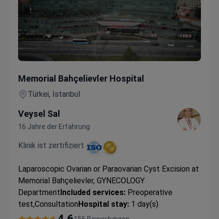
Laparoskopische Entfernung einer Ovarial- oder Paraovaria
Memorial Bahçelievler Hospital
Türkei, Istanbul
Veysel Sal
16 Jahre der Erfahrung
Klinik ist zertifiziert
Laparoscopic Ovarian or Paraovarian Cyst Excision at
Memorial Bahçelievler, GYNECOLOGY
Department
Included services:
Preoperative
test,Consultation
Hospital stay:
1 day(s)
156 Bewertungen