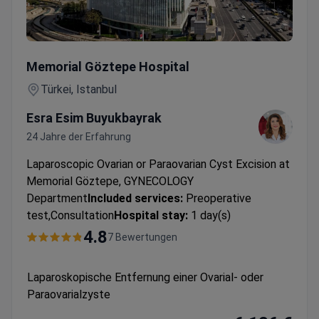
Laparoskopische Entfernung einer Ovarial- oder Paraovaria
Memorial Göztepe Hospital
Türkei, Istanbul
Esra Esim Buyukbayrak
24 Jahre der Erfahrung
Laparoscopic Ovarian or Paraovarian Cyst Excision at
Memorial Göztepe, GYNECOLOGY
Department
Included services:
Preoperative
test,Consultation
Hospital stay:
1 day(s)
4.8
7 Bewertungen
Laparoskopische Entfernung einer Ovarial- oder
Paraovarialzyste