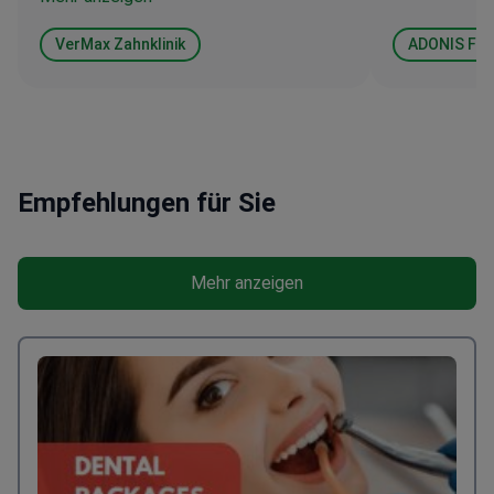
Bookimed in 
Nochmals vi
VerMax Zahnklinik
ADONIS Fert
Empfehlungen für Sie
Mehr anzeigen