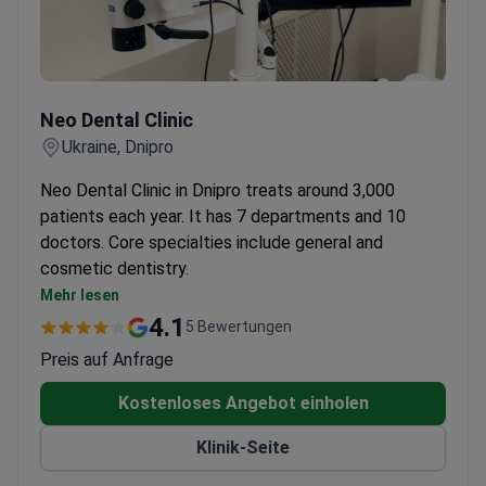
Neo Dental Clinic
Neo Dental Clinic
Ukraine, Dnipro
Neo Dental Clinic in Dnipro treats around 3,000
patients each year. It has 7 departments and 10
doctors. Core specialties include general and
cosmetic dentistry.
Uses modern digital imaging for precise
Mehr lesen
diagnostics and treatment planning.
4.1
5 Bewertungen
Offers a full range of dental services from
Preis auf Anfrage
cleanings to complex restorations.
Provides a comfortable environment and pain
Kostenloses Angebot einholen
management options for all procedures.
Klinik-Seite