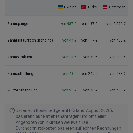
Ukraine
Türkei
Österreich
Zahnspange
von 987 €
von 137 €
von 2.596 €
Zahnrestauration (Bonding)
von 44 €
von 117 €
von 433 €
Zahnextraktion
von 10 €
von 30 €
von 303 €
Zahnaufhellung
von 48 €
von 249 €
von 433 €
Wurzelbehandlung
von 21 €
von 40 €
von 433 €
Daten von Bookimed geprüft (Stand: August 2026),
basierend auf Patientenanfragen und offiziellen
Angeboten von 2 Kliniken weltweit. Die
Durchschnittskosten basieren auf echten Rechnungen