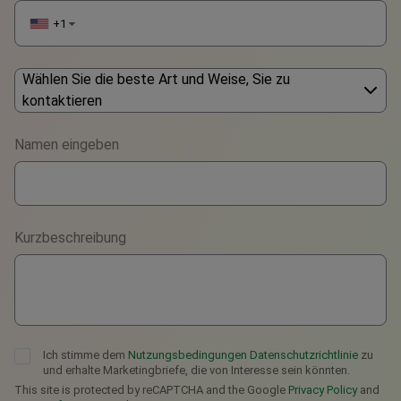
+1
▼
Wählen Sie die beste Art und Weise, Sie zu
kontaktieren
Phone
Namen eingeben
WhatsApp
Viber
Kurzbeschreibung
Telegram
Ich stimme dem
Nutzungsbedingungen
Datenschutzrichtlinie
zu
und erhalte Marketingbriefe, die von Interesse sein könnten.
This site is protected by reCAPTCHA and the Google
Privacy Policy
and