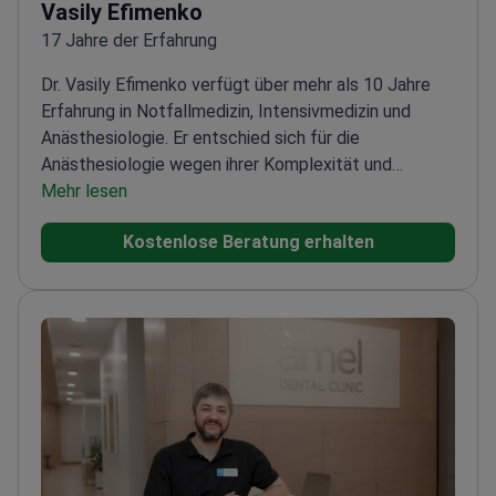
Vasily Efimenko
17 Jahre der Erfahrung
Dr. Vasily Efimenko verfügt über mehr als 10 Jahre
Erfahrung in Notfallmedizin, Intensivmedizin und
Anästhesiologie. Er entschied sich für die
Anästhesiologie wegen ihrer Komplexität und
Verantwortung.
Mehr lesen
Dr. Efimenko absolvierte den
vollständigen Vorlesungskurs des Committee for
Kostenlose Beratung erhalten
European Education in Anaesthesiology (CEEA).
Zudem besitzt er das Advanced Trauma Life Support
(ATLS)-Zertifikat des Royal Sussex County Hospital
in Großbritannien.
Er ist bekannt für seine
Detailgenauigkeit, ausgeprägte analytische
Fähigkeiten und sein Engagement für kontinuierliche
Weiterbildung. Im Bereich der Intensivmedizin erzielt
er stets positive Ergebnisse.