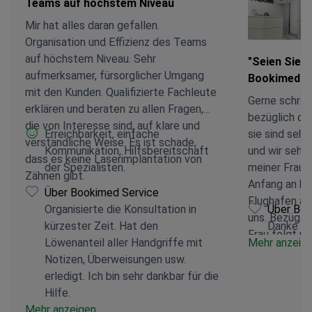
Teams auf höchstem Niveau
Mir hat alles daran gefallen.
Organisation und Effizienz des Teams
auf höchstem Niveau. Sehr
"Seien Sie s
aufmerksamer, fürsorglicher Umgang
Bookimed gu
mit den Kunden. Qualifizierte Fachleute
Gerne schrei
erklären und beraten zu allen Fragen,
bezüglich d
die von Interesse sind, auf klare und
Erreichbarkeit, einfache
sie sind sehr
verständliche Weise. Es ist schade,
Kommunikation, Hilfsbereitschaft
und wir sehe
dass es keine Laserimplantation von
der Spezialisten.
meiner Frau.
Zähnen gibt.
Anfang an be
Über Bookimed Service
Flughafen an
Organisierte die Konsultation in
Über Boo
uns. Bezügli
kürzester Zeit. Hat den
Danke no
Frau folgt mi
Löwenanteil aller Handgriffe mit
Mehr anzeig
und meine Fr
Notizen, Überweisungen usw.
vom Lächeln 
erledigt. Ich bin sehr dankbar für die
Betreuung in 
Hilfe.
Rat. Seien Si
Mehr anzeigen