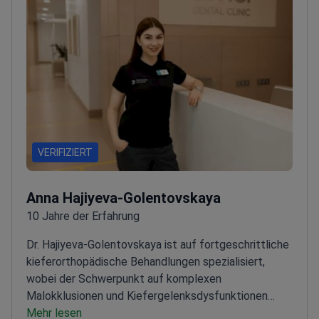
VERIFIZIERT
Anna Hajiyeva-Golentovskaya
10 Jahre der Erfahrung
Dr. Hajiyeva-Golentovskaya ist auf fortgeschrittliche
kieferorthopädische Behandlungen spezialisiert,
wobei der Schwerpunkt auf komplexen
Malokklusionen und Kiefergelenksdysfunktionen
(CMD) in der Amel Dental Clinic liegt.
Mehr lesen
Ausgebildet