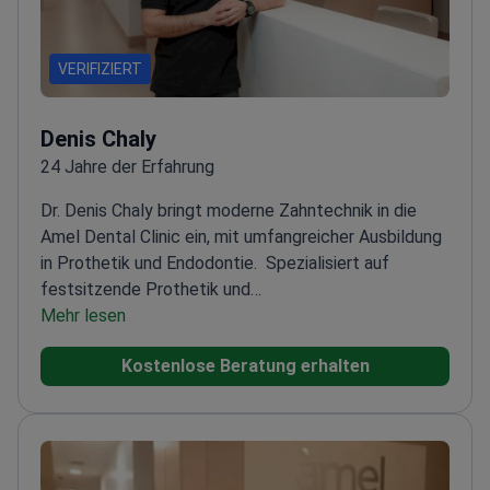
VERIFIZIERT
Denis Chaly
24 Jahre der Erfahrung
Dr. Denis Chaly bringt moderne Zahntechnik in die
Amel Dental Clinic ein, mit umfangreicher Ausbildung
in Prothetik und Endodontie.
Spezialisiert auf
festsitzende Prothetik und
Implantatversorgungen
Mehr lesen
Fokus auf fortgeschrittene
endodontische Behandlungen
Teilnahme an
Kostenlose Beratung erhalten
internationalen Zahnarztkonferenzen
Bietet
umfassende Lösungen für die Erwachsenen- und
Kinderzahnheilkunde