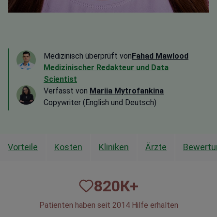
Medizinisch überprüft von
Fahad Mawlood
Medizinischer Redakteur und Data
Scientist
Verfasst von
Mariia Mytrofankina
Copywriter (English und Deutsch)
Vorteile
Kosten
Kliniken
Ärzte
Bewertu
820
К+
Patienten haben seit 2014 Hilfe erhalten