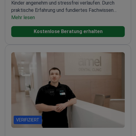
Kinder angenehm und stressfrei verlaufen. Durch
praktische Erfahrung und fundiertes Fachwissen
bietet er hochwertige Betreuung.
Mehr lesen
Dr. Starik gilt als
verantwortungsbewusst und sorgfältig. Er engagiert
Kostenlose Beratung erhalten
sich für kontinuierliche Weiterbildung und stellt die
Patienten an erste Stelle. Diese Haltung führt zu
hoher Patientenzufriedenheit und positiven
Behandlungsergebnissen.
VERIFIZIERT