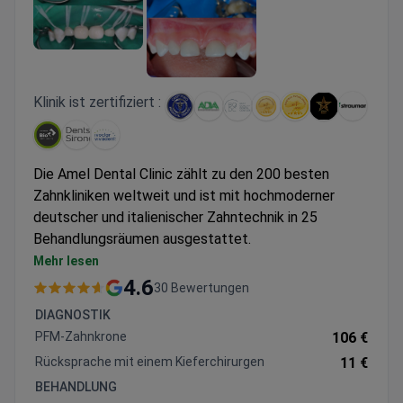
Klinik ist zertifiziert :
Die Amel Dental Clinic zählt zu den 200 besten
Zahnkliniken weltweit und ist mit hochmoderner
deutscher und italienischer Zahntechnik in 25
Behandlungsräumen ausgestattet.
Bietet schlüsselfertige Implantatpakete von
Mehr lesen
Nobel und Straumann mit 25 Jahren Garantie auf
4.6
30 Bewertungen
Zirkonkronen
DIAGNOSTIK
Vollständig digitaler Workflow für präzise
PFM-Zahnkrone
106 €
Diagnostik und Behandlungsplanung
Rücksprache mit einem Kieferchirurgen
11 €
Globales Servicenetzwerk für die internationale
BEHANDLUNG
Implantatwartung