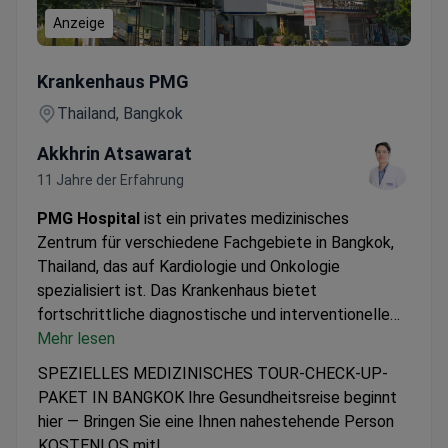
Anzeige
SPEZIELLES MEDIZINISCHES TOUR-CHECK-UP-PAKET IN BAN
Krankenhaus PMG
Thailand, Bangkok
Akkhrin Atsawarat
11 Jahre der Erfahrung
PMG Hospital
ist ein privates medizinisches
Zentrum für verschiedene Fachgebiete in Bangkok,
Thailand, das auf Kardiologie und Onkologie
spezialisiert ist. Das Krankenhaus bietet
fortschrittliche diagnostische und interventionelle
Verfahren an, darunter Koronarangiographie und
Mehr lesen
Karotisangioplastie mit Stenting. Das PMG Hospital
SPEZIELLES MEDIZINISCHES TOUR-CHECK-UP-
behandelt ausschließlich Erwachsene und wird am
PAKET IN BANGKOK Ihre Gesundheitsreise beginnt
häufigsten von Patienten aus Asien gewählt.
hier — Bringen Sie eine Ihnen nahestehende Person
KOSTENLOS mit!