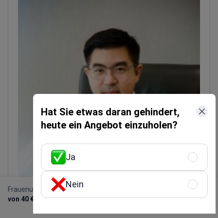
Stammzelltherapie zur Hautverjüngung und Anti-
Aging an.
Dr. Bee arbeitet mit der Prince of Songkla
University (Campus Phuket) zusammen, um
Forschung und Innovation im Bereich Wellness zu
fördern. Sie spricht Thai, Englisch und Chinesisch.
Hat Sie etwas daran gehindert,
heute ein Angebot einzuholen?
Ja
Nein
Frauenuntersuchung
Kostenloses
persönliches Angebot
von 40 €
erhalten