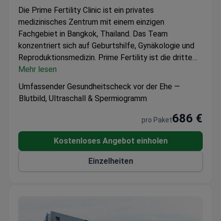
Die Prime Fertility Clinic ist ein privates
medizinisches Zentrum mit einem einzigen
Fachgebiet in Bangkok, Thailand. Das Team
konzentriert sich auf Geburtshilfe, Gynäkologie und
Reproduktionsmedizin. Prime Fertility ist die dritte
eigenständige Klinik in Thailand und die sechste
Mehr lesen
weltweit, die die JCI-Akkreditierung für ambulante
Umfassender Gesundheitscheck vor der Ehe —
Versorgung erhalten hat. Die Klinik behandelt
Blutbild, Ultraschall & Spermiogramm
ausschließlich Erwachsene. Jedes Jahr entscheiden
686 €
sich 4.000 Patienten für ihre medizinische
pro Paket
Versorgung bei Prime Fertility. Am häufigsten
besuchen Patienten aus Asien, den USA, Kanada und
Kostenloses Angebot einholen
Australien die Klinik.
Einzelheiten