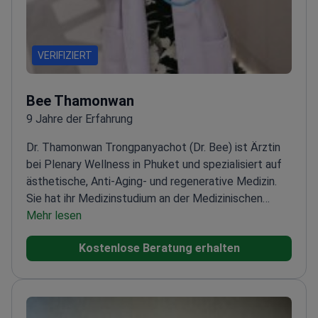
VERIFIZIERT
Bee Thamonwan
9 Jahre der Erfahrung
Dr. Thamonwan Trongpanyachot (Dr. Bee) ist Ärztin
bei Plenary Wellness in Phuket und spezialisiert auf
ästhetische, Anti-Aging- und regenerative Medizin.
Sie hat ihr Medizinstudium an der Medizinischen
Universität Lublin in Polen abgeschlossen.
Mehr lesen
Sie
beherrscht fortgeschrittene ästhetische
Kostenlose Beratung erhalten
Behandlungen wie Botox, Dermal Filler, Sculptra und
Biostimulatoren. Ihr Ansatz legt Wert auf natürliche
und langanhaltende Ergebnisse. Im Bereich der
regenerativen Medizin bietet Dr. Bee PRP-
Haartherapie, PRP-Mesotherapie und