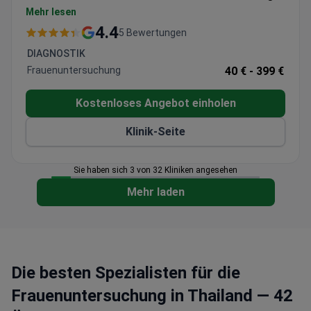
Zu den Kerngebieten gehören Primärversorgung,
Mehr lesen
Diagnostik und Gesundheitsvorsorge.
4.4
5 Bewertungen
Bietet Gentests, Impfungen und Screenings für
DIAGNOSTIK
sexuelle Gesundheit vor Ort an.
Frauenuntersuchung
40 € -
399 €
Arzt-auf-Abruf- und häusliche Pflegedienste für
die kontinuierliche Betreuung verfügbar.
Kostenloses Angebot einholen
Verbindet Patienten für Überweisungen mit
Partnerkrankenhäusern und Diagnosezentren in
Klinik-Seite
ganz Thailand und Asien.
Günstig gelegen in der Nähe der BTS-Stationen
Sie haben sich 3 von 32 Kliniken angesehen
Nana und Asok.
Mehr laden
Bietet Medikamentennachfüllungen,
Behandlungsplanung und Unterstützung bei
medizinischen Reisen für internationale Besucher.
Die besten Spezialisten für die
Frauenuntersuchung in Thailand — 42