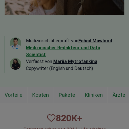
Medizinisch überprüft von
Fahad Mawlood
Medizinischer Redakteur und Data
Scientist
Verfasst von
Mariia Mytrofankina
Copywriter (English und Deutsch)
Vorteile
Kosten
Pakete
Kliniken
Ärzte
820
К+