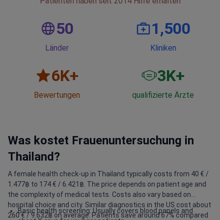
Patienten haben seit 2014 Hilfe erhalten
50
1,500
Länder
Kliniken
6
K+
3
K+
Bewertungen
qualifizierte Ärzte
Was kostet Frauenuntersuchung in
Thailand?
A female health check-up in Thailand typically costs from 40 € /
1.477฿ to 174 € / 6.421฿. The price depends on patient age and
the complexity of medical tests. Costs also vary based on
hospital choice and city. Similar diagnostics in the US cost about
Basic health screening: Usually covers blood panels and
260 € / 9.632฿ on average. Patients save around 67% compared