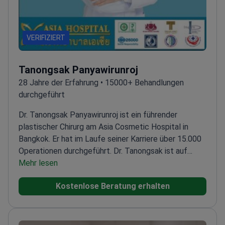
VERIFIZIERT
Tanongsak Panyawirunroj
28 Jahre der Erfahrung • 15000+ Behandlungen
durchgeführt
Dr. Tanongsak Panyawirunroj ist ein führender
plastischer Chirurg am Asia Cosmetic Hospital in
Bangkok. Er hat im Laufe seiner Karriere über 15.000
Operationen durchgeführt. Dr. Tanongsak ist auf
transformative Eingriffe wie Nasenkorrekturen und
Mehr lesen
geschlechtsangleichende Operationen spezialisiert.
Kostenlose Beratung erhalten
Er absolvierte Fellowships in den USA, Kanada,
Südkorea und Taiwan.
Offizieller Vertreter der
Korean Society of Plastic Surgeons.
Mitglied der
International Society of Aesthetic Plastic Surgery