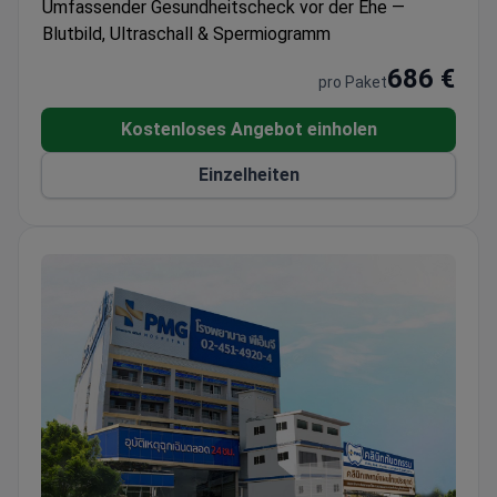
Umfassender Gesundheitscheck vor der Ehe —
Versorgung erhalten hat. Die Klinik behandelt
Blutbild, Ultraschall & Spermiogramm
ausschließlich Erwachsene. Jedes Jahr entscheiden
686 €
sich 4.000 Patienten für ihre medizinische
pro Paket
Versorgung bei Prime Fertility. Am häufigsten
besuchen Patienten aus Asien, den USA, Kanada und
Kostenloses Angebot einholen
Australien die Klinik.
Einzelheiten