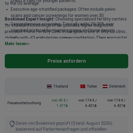
chest X-rays for younger patients.
to the US average.
Executive age-stratified packages: Often include pelvic
scans and cancer screenings for women over 30.
Bookimed Expert Insight:
Choosing specialized fertility centers
Comprehensive screening: Typically adds 20-30% over
for standard screenings often provides higher diagnostic
standard protocol for mammograms and bone density.
precision. Prime Fertility Clinic in Bangkok is one of only six clinics
globally with JCI ambulatory care accreditation. Their premarital
Ultra-premium diagnostics: Often costs more due to
Mehr lesen
health packages start around $800. These programs include
hormone tracking or advanced cardiac stress tests.
expert consultations, gynecological ultrasounds, and specialized
blood panels. Bumrungrad International Hospital treats over 1
Preise anfordern
million patients annually with JCI and GHA certifications. High
patient volumes in Bangkok lead to very modern diagnostic
equipment and efficient service.
Thailand
Türkei
Österreich
von 40 € /
von 174 € /
von 174 € /
Frauenuntersuchung
1.477฿
6.421฿
6.421฿
Daten von Bookimed geprüft (Stand: August 2026),
basierend auf Patientenanfragen und offiziellen