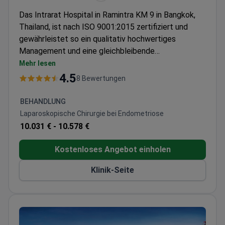
Das Intrarat Hospital in Ramintra KM 9 in Bangkok,
Thailand, ist nach ISO 9001:2015 zertifiziert und
gewährleistet so ein qualitativ hochwertiges
Management und eine gleichbleibende
Patientenversorgung. Das Krankenhaus bietet
Mehr lesen
Dienstleistungen in 15 Abteilungen an, darunter
4.5
8 Bewertungen
Orthopädie, Innere Medizin, Kardiologie und Pädiatrie.
Mit einem Team aus erfahrenen Fachleuten und
BEHANDLUNG
moderner Technologie bietet das Intrarat Hospital
Laparoskopische Chirurgie bei Endometriose
schnelle und genaue Diagnosen und legt dabei Wert
10.031 € -
10.578 €
auf eine einfühlsame, ganzheitliche Versorgung jedes
Patienten.
Kostenloses Angebot einholen
Klinik-Seite