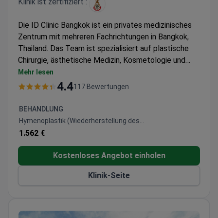
Klinik ist zertifiziert :
Die ID Clinic Bangkok ist ein privates medizinisches
Zentrum mit mehreren Fachrichtungen in Bangkok,
Thailand. Das Team ist spezialisiert auf plastische
Chirurgie, ästhetische Medizin, Kosmetologie und
Adipositaschirurgie. Zu den Erfolgen der Klinik zählen
Mehr lesen
unter anderem: 95 % bei Bruststraffungen, 95 % bei
4.4
117 Bewertungen
Rhinoplastiken (Nasenkorrekturen) und 96 % bei
Bauchdeckenstraffungen mit Stammzelltherapie. Die
BEHANDLUNG
ID Clinic Bangkok behandelt ausschließlich
Hymenoplastik (Wiederherstellung des
Erwachsene. Jährlich entscheiden sich 4.000
Jungfernhäutchens)
1.562 €
Patienten für eine medizinische Behandlung in der
Klinik. Am häufigsten kommen Patienten aus Europa,
Kostenloses Angebot einholen
dem Commonwealth, den Staaten der Arabischen
Klinik-Seite
Liga, den USA, Kanada und Australien.