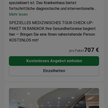
spezialisiert ist. Das Krankenhaus bietet
fortschrittliche diagnostische und interventionelle
Verfahren an, darunter Koronarangiographie und
Mehr lesen
Karotisangioplastie mit Stenting. Das PMG Hospital
SPEZIELLES MEDIZINISCHES TOUR-CHECK-UP-
behandelt ausschließlich Erwachsene und wird am
PAKET IN BANGKOK Ihre Gesundheitsreise beginnt
häufigsten von Patienten aus Asien gewählt.
hier — Bringen Sie eine Ihnen nahestehende Person
KOSTENLOS mit!
707 €
pro Paket
Kostenloses Angebot einholen
Einzelheiten