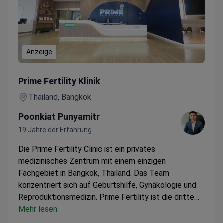
Anzeige
Umfassender Gesundheitscheck vor der Ehe — Blutbild, Ul
Prime Fertility Klinik
Thailand, Bangkok
Poonkiat Punyamitr
19 Jahre der Erfahrung
Die Prime Fertility Clinic ist ein privates
medizinisches Zentrum mit einem einzigen
Fachgebiet in Bangkok, Thailand. Das Team
konzentriert sich auf Geburtshilfe, Gynäkologie und
Reproduktionsmedizin. Prime Fertility ist die dritte
eigenständige Klinik in Thailand und die sechste
Mehr lesen
weltweit, die die JCI-Akkreditierung für ambulante