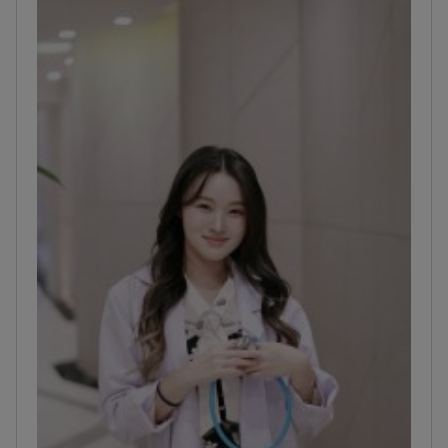
(ISAPS).
Führt komplexe Gesichts-
Feminisierungsoperationen (FFS) und
kieferorthopädische Eingriffe durch.
Praktiziert in
einer JCI-akkreditierten Einrichtung mit einer
postoperativen Komplikationsrate von 0 %.