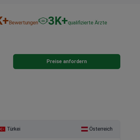
K+
3
K+
Bewertungen
qualifizierte Ärzte
Preise anfordern
Türkei
Österreich