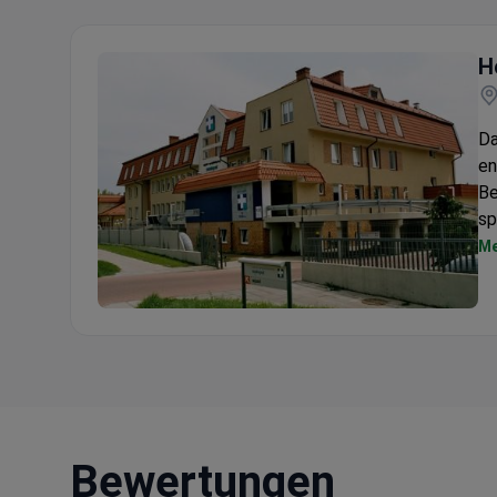
H
Da
en
Be
sp
Me
Hospital Matopat
Bewertungen