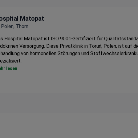
ospital Matopat
Polen, Thorn
s Hospital Matopat ist ISO 9001-zertifiziert für Qualitätsstanda
dokrinen Versorgung. Diese Privatklinik in Toruń, Polen, ist auf di
handlung von hormonellen Störungen und Stoffwechselerkrank
ezialisiert.
Diagnostik und Behandlung von Diabetes, Schilddrüsenerkranku
hr lesen
Nebennierenerkrankungen
Umfassender Ansatz, der Medikamentenmanagement und
Lebensstiländerungen kombiniert
Etablierte endokrine Praxis, tätig seit 2001