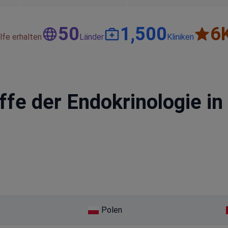
50
1,500
6
lfe erhalten
Länder
Kliniken
iffe der Endokrinologie in
Polen