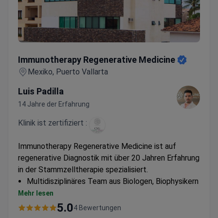
Immunotherapy Regenerative Medicine
Immunotherapy Regenerative Medicine
Mexiko, Puerto Vallarta
Luis Padilla
14 Jahre der Erfahrung
Klinik ist zertifiziert :
Immunotherapy Regenerative Medicine ist auf
regenerative Diagnostik mit über 20 Jahren Erfahrung
in der Stammzelltherapie spezialisiert.
Multidisziplinäres Team aus Biologen, Biophysikern
und Biochemikern
Mehr lesen
Entwicklung maßgeschneiderter medizinischer
5.0
4 Bewertungen
Protokolle unter Verwendung mesenchymaler