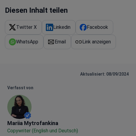
Diesen Inhalt teilen
Twitter X
Linkedin
Facebook
WhatsApp
Email
Link anzeigen
Aktualisiert: 08/09/2024
Verfasst von
Mariia Mytrofankina
Mariia Mytrofankina
Copywriter (English und Deutsch)