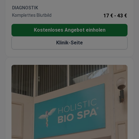
Stammzellen
DIAGNOSTIK
Diagnostik für chronische Krankheiten, Neurologie
Komplettes Blutbild
17 € -
43 €
und Sportmedizin
Kostenloses Angebot einholen
Klinik-Seite