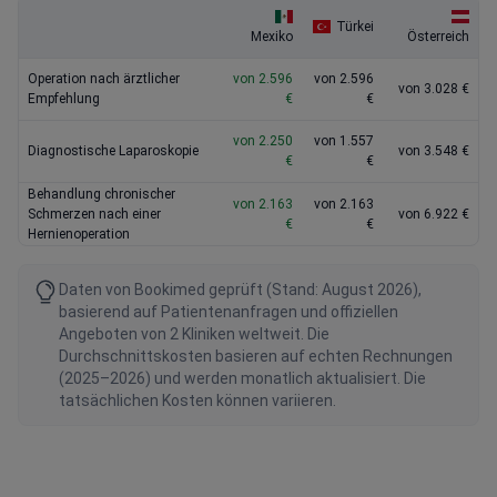
Türkei
Mexiko
Österreich
Operation nach ärztlicher
von 2.596
von 2.596
von 3.028 €
Empfehlung
€
€
von 2.250
von 1.557
Diagnostische Laparoskopie
von 3.548 €
€
€
Behandlung chronischer
von 2.163
von 2.163
Schmerzen nach einer
von 6.922 €
€
€
Hernienoperation
Daten von Bookimed geprüft (Stand: August 2026),
basierend auf Patientenanfragen und offiziellen
Angeboten von 2 Kliniken weltweit. Die
Durchschnittskosten basieren auf echten Rechnungen
(2025–2026) und werden monatlich aktualisiert. Die
tatsächlichen Kosten können variieren.