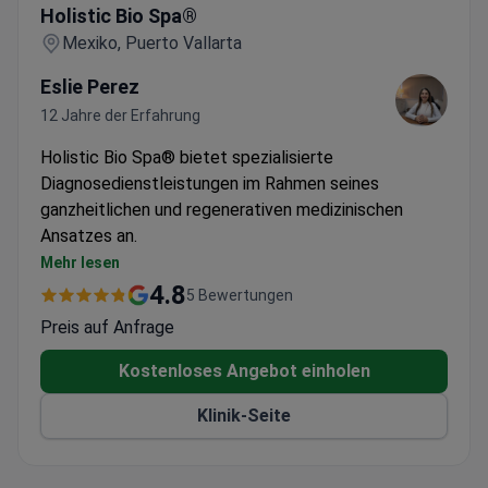
Holistic Bio Spa®
Mexiko, Puerto Vallarta
Eslie Perez
12 Jahre der Erfahrung
Holistic Bio Spa® bietet spezialisierte
Diagnosedienstleistungen im Rahmen seines
ganzheitlichen und regenerativen medizinischen
Ansatzes an.
Bietet fortschrittliche Diagnosewerkzeuge,
Mehr lesen
einschließlich Plasmapherese und Exosomen-
4.8
5 Bewertungen
Therapie
Preis auf Anfrage
Spezialisiert auf alternative Diagnoseansätze für
eine umfassende Gesundheitsbewertung
Kostenloses Angebot einholen
Betreut internationale Patienten mit vielfältigen
Klinik-Seite
diagnostischen Bedürfnissen