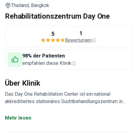
Thailand,
Bangkok
Rehabilitationszentrum Day One
1
5
Bewertungen
98% der Patienten
empfahlen diese Klinik
Über Klinik
Das Day One Rehabilitation Center ist ein national
akkreditiertes stationäres Suchtbehandlungszentrum in
Bangkok. Es ist auf die Behandlung von Alkohol-, Drogen-
und Spielsucht spezialisiert. Ein multidisziplinäres Team
Mehr lesen
bietet eine 24/7-Betreuung.
Verwendet kognitive
Verhaltenstherapie (CBT) und Motivational Enhancement