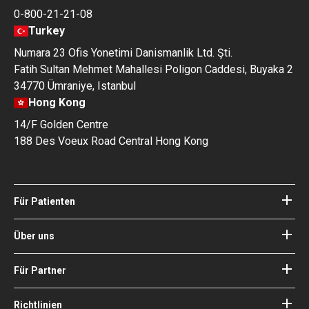
0-800-21-21-08
Turkey
Numara 23 Ofis Yonetimi Danismanlik Ltd. Şti.
Fatih Sultan Mehmet Mahallesi Poligon Caddesi, Buyaka 2
34770 Ümraniye, Istanbul
Hong Kong
14/F Golden Centre
188 Des Voeux Road Central Hong Kong
Für Patienten
Kliniken
Ärzte
Über uns
Über Bookimed
Blog
Wie es funktioniert
Für Partner
Anleitungen
Ihr Krankenhaus hinzufügen
Unsere Ärzte
Ihre Garantien
Login für Partner
Richtlinien
Experte des Medizinischen