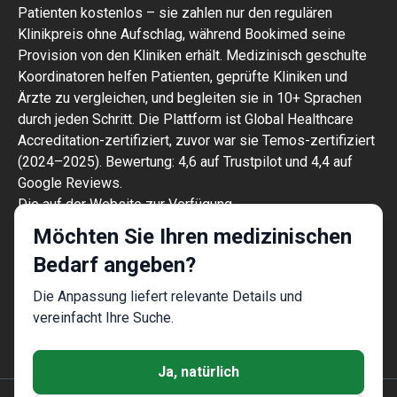
Patienten kostenlos – sie zahlen nur den regulären
Klinikpreis ohne Aufschlag, während Bookimed seine
Provision von den Kliniken erhält. Medizinisch geschulte
Koordinatoren helfen Patienten, geprüfte Kliniken und
Ärzte zu vergleichen, und begleiten sie in 10+ Sprachen
durch jeden Schritt. Die Plattform ist Global Healthcare
Accreditation-zertifiziert, zuvor war sie Temos-zertifiziert
(2024–2025). Bewertung: 4,6 auf Trustpilot und 4,4 auf
Google Reviews.
Die auf der Website zur Verfügung
gestellten Informationen sind kein
Möchten Sie Ihren medizinischen
Handlungsleitfaden und sollten nicht als
Bedarf angeben?
ärztliche Beratung oder
Behandlungsempfehlung ausgelegt werden
Die Anpassung liefert relevante Details und
und ersetzen nicht den Besuch eines
vereinfacht Ihre Suche.
Arztes.
Ja, natürlich