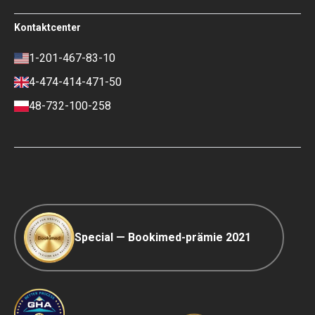
Beirats von Bookimed
Nutzungsbedingungen
Kontaktcenter
Soziale Auswirkungen und Medien
Datenschutzrichtlinie
im Fokus
Richtlinie überprüfen
1-201-467-83-10
Karriere
Finanzpolitik
4-474-414-471-50
Kontakte
Zahlungs- und
Anzahlungsbedingungen
48-732-100-258
Ranking-Richtlinie
COVID-19 Reisen
Redaktionsrichtlinien
Special — Bookimed-prämie 2021