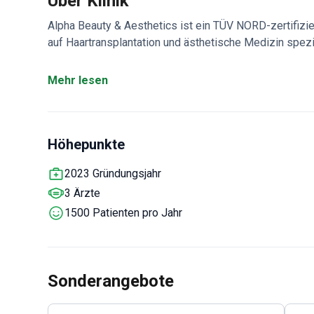
Über Klinik
Alpha Beauty & Aesthetics ist ein TÜV NORD-zertifizi
auf Haartransplantation und ästhetische Medizin spezi
individueller Betreuung.
Bietet Haartransplantati
Behandelt internationale Patienten aus Europa, dem 
Mehr lesen
Nahen Osten.
Etwa 1.500 Patienten besuchen die Klinik
Erstberatung bis zur Nachsorge.
Höhepunkte
2023 Gründungsjahr
3 Ärzte
1500 Patienten pro Jahr
Sonderangebote