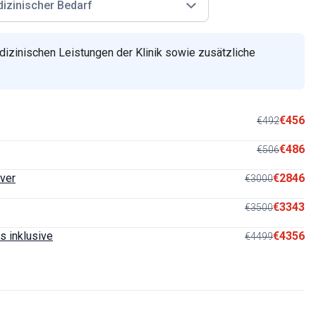
izinischer Bedarf
izinischen Leistungen der Klinik sowie zusätzliche
€456
€492
€486
€506
ver
€2846
€3000
€3343
€3500
s inklusive
€4356
€4499