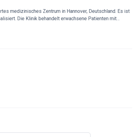
ertes medizinisches Zentrum in Hannover, Deutschland. Es ist
alisiert. Die Klinik behandelt erwachsene Patienten mit
on, CO2-Laser, CoolSculpting und Botox-Behandlungen an.
Commonwealth, Asien, den USA, Kanada, Australien und dem
 jedes Jahr.
Bietet eine umfassende Betreuung von der