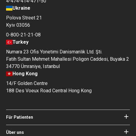
4-474-414-471-50
Ukraine
Polova Street 21
Kyiv 03056
0-800-21-21-08
Turkey
Numara 23 Ofis Yonetimi Danismanlik Ltd. Şti.
Fatih Sultan Mehmet Mahallesi Poligon Caddesi, Buyaka 2
34770 Ümraniye, Istanbul
Hong Kong
14/F Golden Centre
188 Des Voeux Road Central Hong Kong
Für Patienten
Kliniken
Ärzte
Über uns