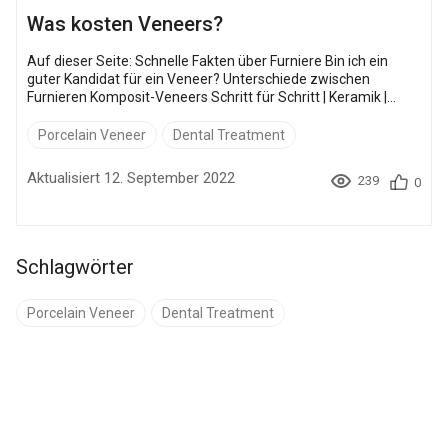
Was kosten Veneers?
Auf dieser Seite: Schnelle Fakten über Furniere Bin ich ein
guter Kandidat für ein Veneer? Unterschiede zwischen
Furnieren Komposit-Veneers Schritt für Schritt | Keramik |
Lumineers Veneers vorher und nachher Preisfaktoren
Erschwingliche Furniere mit Bookimed Häufig gestellte Fragen
Porcelain Veneer
Dental Treatment
Dieses Material dient nur zu Informationszwecken und soll
über die kostengünstigste qualifizierte stationäre Versorgung
Aktualisiert 12. September 2022
239
0
informieren. Es ist kein Aufruf zum Handeln. Es ist deine
Entscheidung. Alle unten angegebenen P...
Schlagwörter
Porcelain Veneer
Dental Treatment