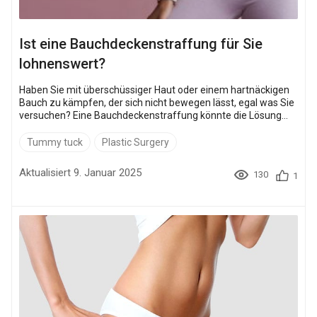
Ist eine Bauchdeckenstraffung für Sie
lohnenswert?
Haben Sie mit überschüssiger Haut oder einem hartnäckigen
Bauch zu kämpfen, der sich nicht bewegen lässt, egal was Sie
versuchen? Eine Bauchdeckenstraffung könnte die Lösung
sein. Mit über 160.000 Eingriffen pro Jahr allein in den USA ist
sie eine der fünf beliebtesten plastischen Operationen. Und
Tummy tuck
Plastic Surgery
die Ergebnisse sprechen für sich — 95 % der Patienten sagen,
dass sich ihre Bauchstraffung gelohnt hat. In diesem
Aktualisiert 9. Januar 2025
130
1
Leitfaden erfahren Sie a...