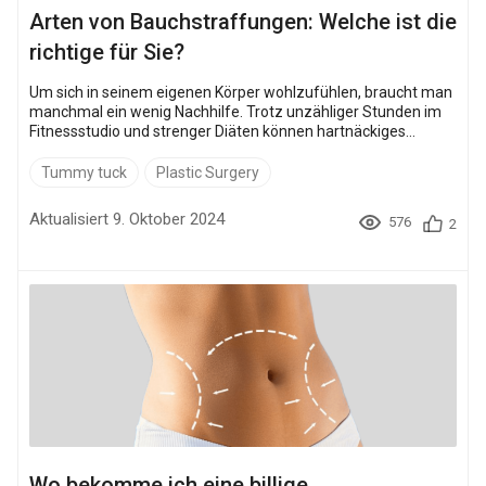
Arten von Bauchstraffungen: Welche ist die
richtige für Sie?
Um sich in seinem eigenen Körper wohlzufühlen, braucht man
manchmal ein wenig Nachhilfe. Trotz unzähliger Stunden im
Fitnessstudio und strenger Diäten können hartnäckiges
Bauchfett und überschüssige Haut zurückbleiben. Kein
Wunder, dass eine Bauchdeckenstraffung in den letzten
Tummy tuck
Plastic Surgery
Jahren der drittbeliebteste kosmetisch-chirurgische Eingriff
geblieben ist . Aber Bauchstraffung ist nicht gleich
Aktualisiert 9. Oktober 2024
576
2
Bauchstraffung. Woher wissen Sie also, welche Art der
Bauchs...
Wo bekomme ich eine billige