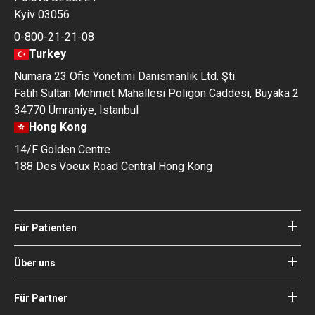
Kyiv 03056
0-800-21-21-08
Turkey
Numara 23 Ofis Yonetimi Danismanlik Ltd. Şti.
Fatih Sultan Mehmet Mahallesi Poligon Caddesi, Buyaka 2
34770 Ümraniye, Istanbul
Hong Kong
14/F Golden Centre
188 Des Voeux Road Central Hong Kong
Für Patienten
Kliniken
Ärzte
Über uns
Über Bookimed
Blog
Wie es funktioniert
Für Partner
Anleitungen