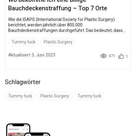
Bauchdeckenstraffung – Top 7 Orte
Wie die ISAPS (International Society for Plastic Surgery)
berichtet, werden jährlich über 800.000
Bauchdeckenstraffungen durchgeführt. Das bedeutet, dass
täglich etwa 2.500 Menschen ihr Aussehen verbessern, indem
sie ihren dicken Bauch und überschüssige Haut loswerden!
Tummy tuck
Plastic Surgery
Einige Leute verschieben den Eingriff, weil eine
Bauchdeckenstraffung als keine billige Operation gilt. In den
Aktualisiert 5. Juni 2023
371
1
USA können die Kosten beispielsweise 18.000 US-Dollar
erreichen! Doch wo ein Wille ...
Schlagwörter
Tummy tuck
Plastic Surgery
Tummy tuck