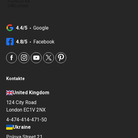
4.4/5
Google
4.8/5
Facebook
Kontakte
United Kingdom
124 City Road
London EC1V 2NX
4-474-414-471-50
Ukraine
Polova Street 21