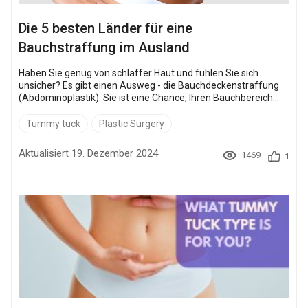
Die 5 besten Länder für eine
Bauchstraffung im Ausland
Haben Sie genug von schlaffer Haut und fühlen Sie sich
unsicher? Es gibt einen Ausweg - die Bauchdeckenstraffung
(Abdominoplastik). Sie ist eine Chance, Ihren Bauchbereich
schnell und ohne anstrengende körperliche Übungen zu
korrigieren. Wie die Internationale Gesellschaft für Plastische
Tummy tuck
Plastic Surgery
Chirurgie berichtet, unterziehen sich jedes Jahr mehr als
800.000 Menschen einer Bauchstraffung, und Sie können
Aktualisiert 19. Dezember 2024
1469
1
einer dieser Glückspilze werden. Sie müssen sich nur
entscheide...