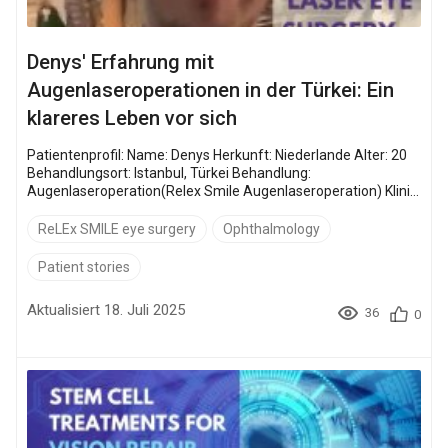
Denys' Erfahrung mit
Augenlaseroperationen in der Türkei: Ein
klareres Leben vor sich
Patientenprofil: Name: Denys Herkunft: Niederlande Alter: 20
Behandlungsort: Istanbul, Türkei Behandlung:
Augenlaseroperation(Relex Smile Augenlaseroperation) Klinik:
Dünyagöz Eye Hospital Istanbul Etiler Die Laser-Sehkorrektur
hat Millionen von Menschen geholfen, Brille und Kontaktlinsen
ReLEx SMILE eye surgery
Ophthalmology
hinter sich zu lassen - Denys ist einer von ihnen. Wie viele
andere, die sich von ihrer Kurzsichtigkeit befreien wollten,
Patient stories
wandte er sich an moderne augenchiru...
Aktualisiert 18. Juli 2025
36
0