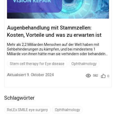
Augenbehandlung mit Stammzellen:
Kosten, Vorteile und was zu erwarten ist
Mehr als 2,2 Milliarden Menschen auf der Welt haben mit
Sehbehinderungen zu kämpfen, und bei mindestens 1
Milliarde von ihnen hätte man sie verhindern oder behandeln
können. Wenn Sie oder jemand, den Sie lieben, mit der Angst
vor dem Verlust der Sehkraft zu kämpfen haben, könntedie
Stem cell therapy for Eye disease
Ophthalmology
Stammzelltherapie die Antwort sein. Stammzellen machen
Fortschritte bei der Wiederherstellung der Sehkraft bei
Aktualisiert 9. Oktober 2024
582
0
Krankheiten, die früher unbehandelbar schienen. Doch wie bei
jeder bahnbrec...
Schlagwörter
ReLEx SMILE eye surgery
Ophthalmology