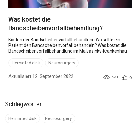
Was kostet die
Bandscheibenvorfallbehandlung?
Kosten der Bandscheibenvorfallbehandlung Wo sollte ein
Patient den Bandscheibenvorfall behandeln? Was kostet die
Bandscheibenvorfallbehandlung im Malvazinky-Krankenhaus
(Tschechische Republik)? Was kostet die Behandlung eines
Bandscheibenvorfalls im Medipol University Hospital (Türkei)?
Herniated disk
Neurosurgery
Was kostet die Behandlung eines Bandscheibenvorfalls in der
Kang Dong Clinic (Korea)? Was kostet die Behandlung eines
Aktualisiert 12. September 2022
541
0
Bandscheibenvorfalls im Assuta Hospital (Israel)? Was kostet
die Behandlung eines Bandscheiben...
Schlagwörter
Herniated disk
Neurosurgery