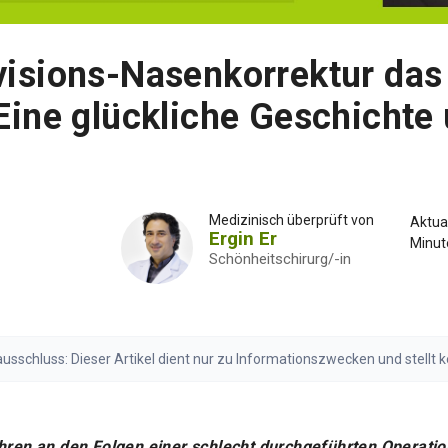
visions-Nasenkorrektur das
Eine glückliche Geschichte
Medizinisch überprüft von
Aktual
Ergin Er
Minut
Schönheitschirurg/-in
sschluss: Dieser Artikel dient nur zu Informationszwecken und stellt 
en Sie vor medizinischen Entscheidungen stets eine qualifizierte Fachk
gen Haftungsausschluss lesen
ahren an den Folgen einer schlecht durchgeführten Operatio