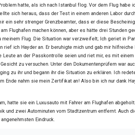
roblem hatte, als ich nach Istanbul flog. Vor dem Flug habe 
llte sich heraus, dass der Test in einem anderen Labor dur
ir ein sehr strenger Grenzbeamter, dass er diese Bescheinig
t am Flughafen machen können, aber es hätte drei Stunden geda
meinem Flug. Die Situation war verzweifelt; Ich geriet in Pani
rief ich Hayder an. Er beruhigte mich und gab mir hilfreiche 
 Leute an der Passkontrolle seien und riet mir, es mit einem
n Gesicht zu versuchen. Unter den Dokumentenprüfern war au
ing zu ihr und begann ihr die Situation zu erklären. Ich redet
m Ende nahm sie mein Zertifikat an! Also bin ich nur dank Hay
am, hatte sie ein Luxusauto mit Fahrer am Flughafen abgeholt
inik und zwei Autominuten vom Stadtzentrum entfernt. Auch d
 angenehmsten Eindruck.