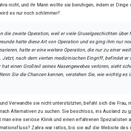
ra nicht, und ihr Mann wollte sie beruhigen, indem er Dinge 
wird es nur noch schlimmer!'.
die zweite Operation, weil er viele Gruselgeschichten über
Freunde hatte diese Art von Operation und es ging ihm nur noc
parieren, hatte er eine weitere Operation, die nur zu einer we
 Jetzt, nach dem vierten medizinischen Eingriff, befindet er s
r hat einen Großteil seines Nasengewebes verloren, sieht sc
enn Sie die Chancen kennen, verstehen Sie, wie wichtig es is
d Verwandte sie nicht unterstützten, befahl sich die Frau,
ach Alternativen zu suchen. Sie beschloss, ins Ausland zu ge
lt man eine seriöse Klinik und einen erfahrenen Spezialisten 
mationsfluss? Zahra war ratlos, bis sie auf die Website des i