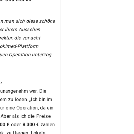
enn man sich diese schöne
ter ihrem Aussehen
ektur, die vor acht
ookimed-Plattform
euen Operation unterzog.
ke
 unangenehm war. Die
em zu lösen. „Ich bin im
ür eine Operation, da ein
Aber als ich die Preise
00 £
oder
8.300 €
zahlen
k, zu fliegen. Lokale