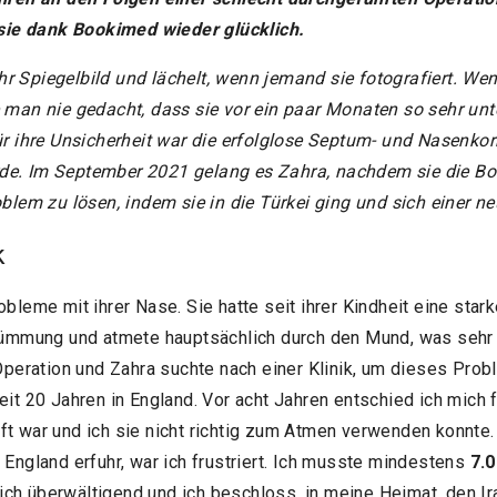
ie dank Bookimed wieder glücklich.
r Spiegelbild und lächelt, wenn jemand sie fotografiert. W
e man nie gedacht, dass sie vor ein paar Monaten so sehr un
ür ihre Unsicherheit war die erfolglose Septum- und Nasenkorr
de. Im September 2021 gelang es Zahra, nachdem sie die B
oblem zu lösen, indem sie in die Türkei ging und sich einer n
k
obleme mit ihrer Nase. Sie hatte seit ihrer Kindheit eine star
mmung und atmete hauptsächlich durch den Mund, was sehr
 Operation und Zahra suchte nach einer Klinik, um dieses Probl
eit 20 Jahren in England. Vor acht Jahren entschied ich mich f
ft war und ich sie nicht richtig zum Atmen verwenden konnte. 
 England erfuhr, war ich frustriert. Ich musste mindestens
7.0
ch überwältigend und ich beschloss, in meine Heimat, den Ira