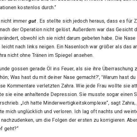
ationen kostenlos durch.“
 nicht immer
gut
. Es stellte sich jedoch heraus, dass es für 
ch der Operation nicht gelöst. Außerdem war das Gesicht der
erändert, obwohl ich sie nicht darum gebeten habe. Die Nas
 leicht nach links neigen. Ein Nasenloch war größer als das a
hra nicht ohne Tränen im Spiegel ansehen.
nde gossen gerade Öl ins Feuer, als sie ihre Überraschung z
hön; Was hast du mit deiner Nase gemacht?', 'Warum hast du
se Kommentare verletzten Zahra. Wie jede Frau wollte sie at
e sie eine anhaltende Depression. Sie musste sogar einen S
rschrieb. „Ich hatte Minderwertigkeitskomplexe“, sagt Zahra, 
te mich unglücklich und verloren. Ich lag oft nachts und weint
 nachzudenken, um die Folgen der ersten zu korrigieren. Aber
ef geht?“