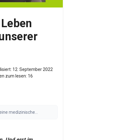
 Leben
 unserer
isiert:
12. September 2022
en zum lesen:
16
keine medizinische
raft. Die Ergebnisse können
n. Und erst im