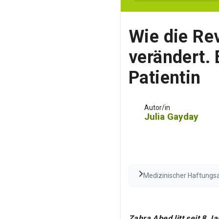
Wie die Re
verändert. 
Patientin
Autor/in
Julia Gayday
Medizinischer Haftungsau
Beratung dar. Konsultier
variieren.
Den vollständi
Zahra Abed litt seit 8 J