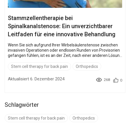
Stammzellentherapie bei
Spinalkanalstenose: Ein unverzichtbarer
Leitfaden für eine innovative Behandlung
Wenn Sie sich aufgrund Ihrer Wirbelsäulenstenose zwischen
invasiven Operationen oder endlosen Runden von Provisorien
gefangen fühlen, ist es an der Zeit, nach einer anderen Lösung
zu suchen. Hier kommt die Stammzelltherapieins Spiel : eine
innovative Behandlung, die die natürliche Heilungsfähigkeit
Stem cell therapy for back pain
Orthopedics
Ihres Körpers anzapft, indem sie geschädigtes Gewebe
regeneriert und den Druck auf die Nerven verringert. In diesem
Aktualisiert 6. Dezember 2024
268
0
Artikel erfahren Sie, wie die Stammzellentherap...
Schlagwörter
Stem cell therapy for back pain
Orthopedics