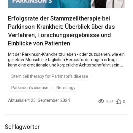
Erfolgsrate der Stammzelltherapie bei
Parkinson-Krankheit: Überblick über das
Verfahren, Forschungsergebnisse und
Einblicke von Patienten
Mit der Parkinson-Krankheitzu leben - oder zuzusehen, wie ein
geliebter Mensch die täglichen Herausforderungen erträgt -
kann eine emotionale und körperliche Achterbahnfahrt sein.
Die Parkinson-Krankheit ist nach der Alzheimer-Krankheit die
zweithäufigste neurodegenerative Erkrankung. Mit über 10
Stem cell therapy for Parkinson's disease
Millionen Betroffenen weltweit ist die Suche nach einer
wirksamen Behandlung dringender denn je. Die
Parkinson"s disease
Neurology
Stammzellentherapie steht im Mittelpunkt dieser Suche, aber
wie gut funktio...
Aktualisiert 23. September 2024
200
0
Schlagwörter