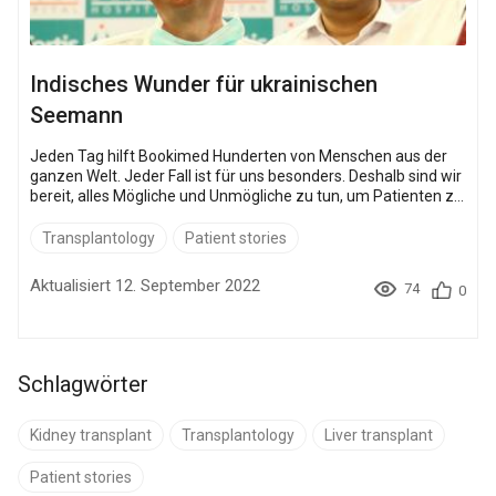
Indisches Wunder für ukrainischen
Seemann
Jeden Tag hilft Bookimed Hunderten von Menschen aus der
ganzen Welt. Jeder Fall ist für uns besonders. Deshalb sind wir
bereit, alles Mögliche und Unmögliche zu tun, um Patienten zu
helfen. Wir möchten Ihnen die unglaubliche Geschichte
erzählen, ein Beispiel dafür, niemals aufzugeben! Igor
Transplantology
Patient stories
Kravchenko, ein ukrainischer Seemann, kann nicht mehr zur
See zurückkehren. Aber er wird leben. Nach 7 langen Jahren
Aktualisiert 12. September 2022
74
0
voller Schmerzen und Verzweiflung kann dieser 46-jährige,
ruhige, schlanke Mann nach der He...
Schlagwörter
Kidney transplant
Transplantology
Liver transplant
Patient stories