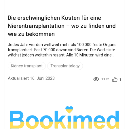
Die erschwinglichen Kosten für eine
Nierentransplantation – wo zu finden und
wie zu bekommen
Jedes Jahr werden weltweit mehr als 100.000 feste Organe
transplantiert. Fast 70.000 davon sind Nieren. Die Warteliste
wächst jedoch weiterhin rasant. Alle 10 Minuten wird eine
neue Person zur Liste hinzugefügt. Die meisten Menschen, die
nach einer Nierentransplantation suchen, sind dialysepflichtig,
Kidney transplant
Transplantology
und eine Transplantation ist kaum der einzige Weg, um ihre
Lebensqualität zu verbessern und in den Alltag
Aktualisiert 16. Juni 2023
1172
1
zurückzukehren. Dieser Leitfaden wurde für Menschen
geschrieben, d...