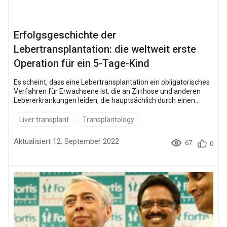
Erfolgsgeschichte der
Lebertransplantation: die weltweit erste
Operation für ein 5-Tage-Kind
Es scheint, dass eine Lebertransplantation ein obligatorisches
Verfahren für Erwachsene ist, die an Zirrhose und anderen
Lebererkrankungen leiden, die hauptsächlich durch einen
ungesunden Lebensstil verursacht werden. Aber es betrifft
nicht immer Erwachsene... Ein Risiko eingehen Diese
Liver transplant
Transplantology
Geschichte ereignete sich 1997 in der Familie Schuttke. Jürgen
und Ita Schuttke aus Irland erwarteten ein Baby. Ihre beiden
Aktualisiert 12. September 2022
67
0
vorherigen Babys Lucas und Reuben starben nur eine Woche
nach der Geburt an einer seltene...