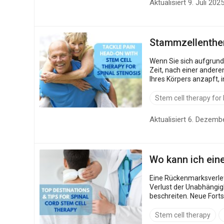
Aktualisiert 9. Juli 202
Stammzellenthera
Wenn Sie sich aufgrund
Zeit, nach einer andere
Ihres Körpers anzapft, indem si
Stammzellentherap...
Stem cell therapy for
Aktualisiert 6. Dezemb
Wo kann ich ein
Eine Rückenmarksverlet
Verlust der Unabhängig
beschreiten. Neue Fortschritte in der Stammzelltherapie verändern die Aussichten und bieten eine Möglichkeit, Nervenschäden zu reparieren und die
Beweglichkeit wieder...
Stem cell therapy