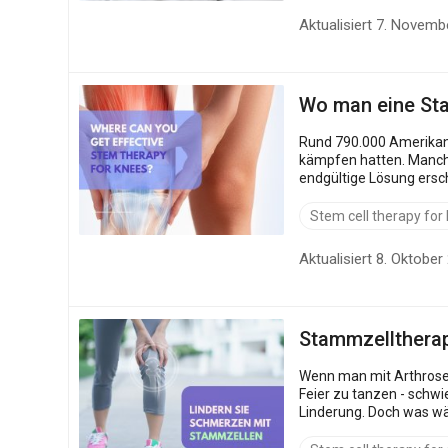
Aktualisiert 7. Novemb
Wo man eine Sta
Rund 790.000 Amerikane
kämpfen hatten. Manch
endgültige Lösung erscheinen, doch
Alternative, die di...
Stem cell therapy for
Aktualisiert 8. Oktober
Stammzelltherap
Wenn man mit Arthrose l
Feier zu tanzen - schw
Linderung. Doch was wäre, wenn es eine Möglichkeit gäbe, den Schaden tatsächlich zu beheben und nicht nur den Schmerz zu überdecken? Die
Stammzellentherapie ziel