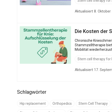
Stem cell therapy for a
Aktualisiert 8. Oktober
Die Kosten der 
Chronische Knieschmerz
Stammzelltherapie biet
Mobilität wiederherzust
Stem cell therapy for
Aktualisiert 17. Septe
Schlagwörter
Hip replacement
Orthopedics
Stem Cell Therapy