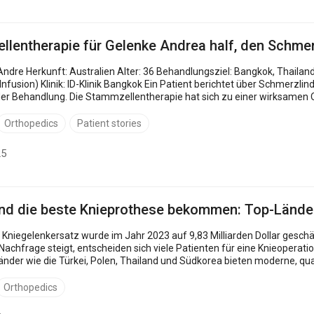
llentherapie für Gelenke Andrea half, den Schme
sung und die Wiederaufnahme des Trainings -
er Behandlung. Die Stammzellentherapie hat sich zu einer wirksamen O
Orthopedics
Patient stories
25
nd die beste Knieprothese bekommen: Top-Länder,
hr 2023 auf 9,83 Milliarden Dollar geschätzt und wird bis 2032 voraussichtlich 14,63 Milliarden
e Nachfrage steigt, entscheiden sich viele Patienten für eine Knieoperati
Länder wie die Türkei, Polen, Thailand und Südkorea bieten moderne, qua
..
Orthopedics