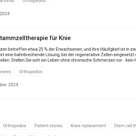
rthritis
Orthopedics
 2024
Stammzelltherapie für Knie
en betreffen etwa 25 % der Erwachsenen, und ihre Häufigkeit ist in z
et eine bahnbrechende Lösung, bei der regenerative Zellen eingesetz
ellen. Stellen Sie sich ein Leben ohne chronische Schmerzen vor - kein
endlose Suche nach Linderung. Aber wie viel kostet dies...
 knees
Orthopedics
mber 2024
Orthopedics
Patient stories
Knee replacement
Stem cell t