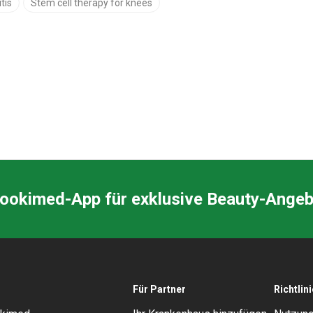
tis
Stem cell therapy for knees
Bookimed-App für exklusive Beauty-Ange
Für Partner
Richtlin