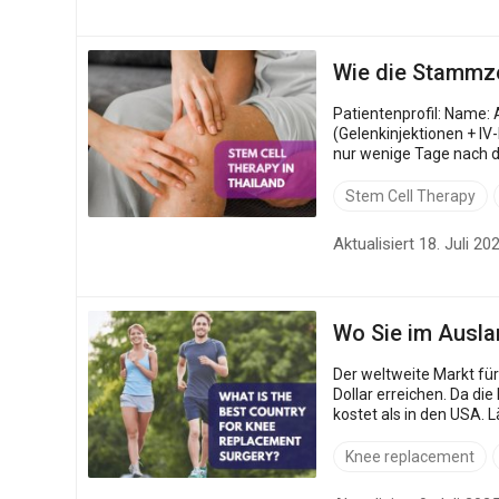
Wie die Stammze
Patientenprofil: Name: Andre Herkunft: Australien Alter: 36 Behandlungsziel: Bangkok, Thailand Medizinisches Verfahren: Stammzelltherapie
(Gelenkinjektionen + IV-Infusion) Klinik: ID-Klinik Bangkok Ein Patient berichtet über Schmerzlinderung, Gene
nur wenige Tage nach d
Gelenkschmerzen lei...
Stem Cell Therapy
Aktualisiert 18. Juli 20
Wo Sie im Ausla
Der weltweite Markt für Kniegelenkersatz wurde im Ja
Dollar erreichen. Da di
kostet als in den USA. 
anerkannten Krankenhä.
Knee replacement