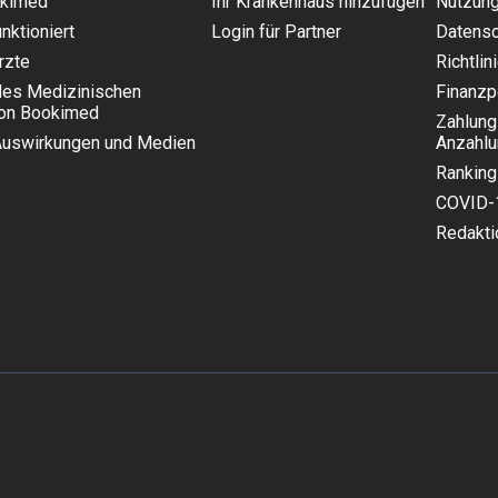
okimed
Ihr Krankenhaus hinzufügen
Nutzun
nktioniert
Login für Partner
Datensch
rzte
Richtlin
des Medizinischen
Finanzpo
von Bookimed
Zahlung
Auswirkungen und Medien
Anzahl
Ranking-
COVID-
Redaktio