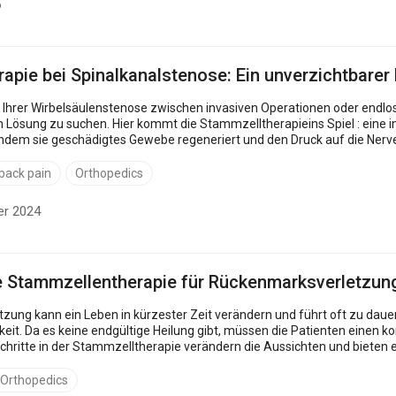
5
pie bei Spinalkanalstenose: Ein unverzichtbarer 
 Ihrer Wirbelsäulenstenose zwischen invasiven Operationen oder endlos
n Lösung zu suchen. Hier kommt die Stammzelltherapieins Spiel : eine in
e geschädigtes Gewebe regeneriert und den Druck auf die Nerven verringert. In diesem Artikel erf
 back pain
Orthopedics
er 2024
e Stammzellentherapie für Rückenmarksverletzun
zung kann ein Leben in kürzester Zeit verändern und führt oft zu d
keit. Da es keine endgültige Heilung gibt, müssen die Patienten einen
Orthopedics