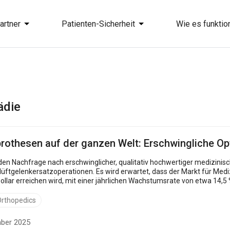
artner
Patienten-Sicherheit
Wie es funktion
ädie
prothesen auf der ganzen Welt: Erschwingliche O
den Nachfrage nach erschwinglicher, qualitativ hochwertiger medizinis
Hüftgelenkersatzoperationen. Es wird erwartet, dass der Markt für Med
ne...
rthopedics
mber 2025