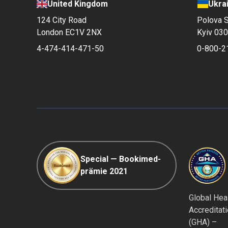
United Kingdom
Ukra
124 City Road
Polova S
London EC1V 2NX
Kyiv 03
4-474-414-471-50
0-800-2
Special — Bookimed-
prämie 2021
Global Hea
Accreditat
(GHA) –