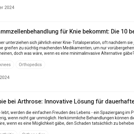
er 2024
mmzellenbehandlung für Knie bekommt: Die 10 bes
r unterziehen sich jährlich einer Knie-Totaloperation, oft nachdem sie
e greifen zu süchtig machenden Medikamenten, um nur vorübergehend 
 was wäre, wenn es eine minimalinvasive Alternative gäbe? Die Stammzelltherapie ist eine vielversprechen
 knees
Orthopedics
 2024
ie bei Arthrose: Innovative Lösung für dauerhaft
ebt, werden die einfachen Freuden des Lebens - ein Spaziergang im Par
ierig, wenn nicht gar unmöglich. Herkömmliche Behandlungen können 
t direkt ...