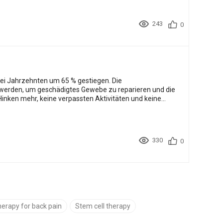
243
0
wei Jahrzehnten um 65 % gestiegen. Die
t werden, um geschädigtes Gewebe zu reparieren und die
 Hinken mehr, keine verpassten Aktivitäten und keine
330
0
herapy for back pain
Stem cell therapy