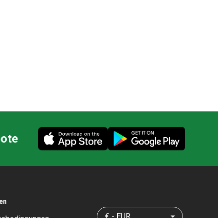
bote
ien
€ - EUR