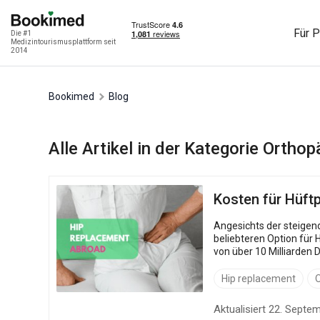
Für P
Die #1
Medizintourismusplattform seit
2014
Bookimed
Blog
Alle Artikel in der Kategorie Orthop
Kosten für Hüft
Angesichts der steigen
beliebteren Option für 
von über 10 Milliarden Dollar erreichen wird, mit einer jährlichen Wachstumsrate von etwa 14,5 %. Dieses Wachstum spiegelt den zunehmenden Trend
wider, dass Patienten ei
Hip replacement
O
Aktualisiert 22. Septe