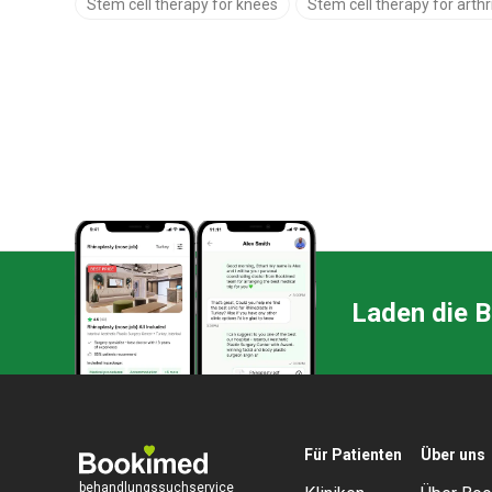
Stem cell therapy for knees
Stem cell therapy for arthri
Laden die 
Für Patienten
Über uns
behandlungssuchservice