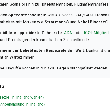
talen Scans bis hin zu Hotelaufenthalten, Flughafentransfers
enden
Spitzentechnologie
wie 3D-Scans, CAD/CAM-Kronen un
arbeiten mit Marken wie
Straumann®
und
Nobel Biocare®
gebildete approbierte Zahnärzte:
ADA-
oder
ICOI-Mitglied
 und Preisträger der kosmetischen Zahnheilkunde.
einem der beliebtesten Reiseziele der Welt
. Denken Sie 
cht an Wartezimmer.
he Eingriffe können in nur
7-10 Tagen
durchgeführt werden.
is
seziel in Thailand wählen?
ahnbehandlung in Thailand?