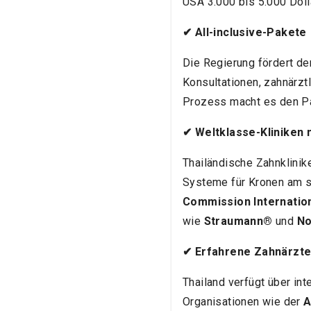
USA 3.000 bis 5.000 Dolla
✔ All-inclusive-Pakete
Die Regierung fördert de
Konsultationen, zahnärzt
Prozess macht es den Pat
✔ Weltklasse-Kliniken
Thailändische Zahnklini
Systeme für Kronen am s
Commission Internationa
wie
Straumann®
und
No
✔ Erfahrene Zahnärzt
Thailand verfügt über int
Organisationen wie der
A