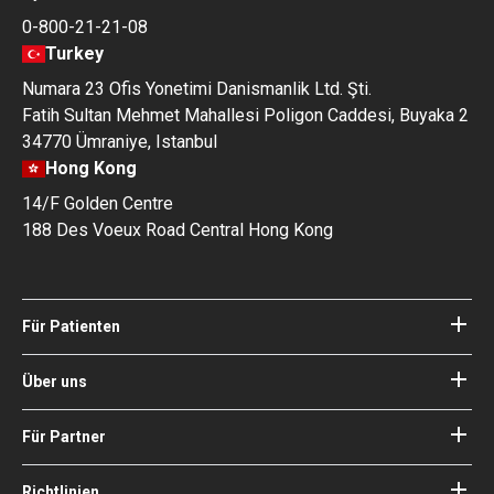
0-800-21-21-08
Turkey
Numara 23 Ofis Yonetimi Danismanlik Ltd. Şti.
Fatih Sultan Mehmet Mahallesi Poligon Caddesi, Buyaka 2
34770 Ümraniye, Istanbul
Hong Kong
14/F Golden Centre
188 Des Voeux Road Central Hong Kong
Für Patienten
Kliniken
Ärzte
Über uns
Über Bookimed
Blog
Wie es funktioniert
Für Partner
Anleitungen
Ihr Krankenhaus hinzufügen
Unsere Ärzte
Ihre Garantien
Login für Partner
Richtlinien