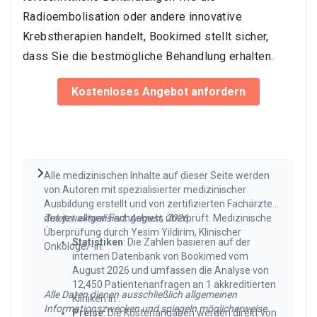
Radioembolisation oder andere innovative
Krebstherapien handelt, Bookimed stellt sicher,
dass Sie die bestmögliche Behandlung erhalten.
Kostenloses Angebot anfordern
Alle medizinischen Inhalte auf dieser Seite werden
von Autoren mit spezialisierter medizinischer
Ausbildung erstellt und von zertifizierten Fachärzten
des jeweiligen Fachgebiets überprüft. Medizinische
Zuletzt aktualisiert: August, 2026.
Überprüfung durch Yesim Yildirim, Klinischer
Statistiken
: Die Zahlen basieren auf der
Onkologe/-in.
internen Datenbank von Bookimed vom
August 2026 und umfassen die Analyse von
12,450 Patientenanfragen an 1 akkreditierten
Alle Daten dienen ausschließlich allgemeinen
Kliniken in .
Informationszwecken und spiegeln möglicherweise
Preise
: Die Kostenangaben werden direkt von