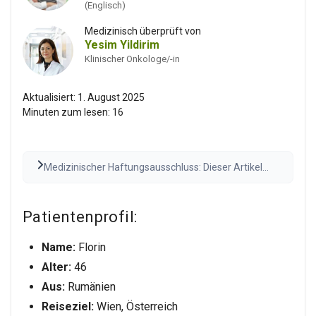
(Englisch)
Medizinisch überprüft von
Yesim Yildirim
Klinischer Onkologe/-in
Aktualisiert:
1. August 2025
Minuten zum lesen:
16
Medizinischer Haftungsausschluss: Dieser Artikel
dient nur zu Informationszwecken und stellt keine
medizinische Beratung dar. Konsultieren Sie vor
medizinischen Entscheidungen stets eine
Patientenprofil:
qualifizierte Fachkraft. Die Ergebnisse können
variieren.
Den vollständigen Haftungsausschluss
Name:
Florin
lesen
Alter:
46
Aus:
Rumänien
Reiseziel:
Wien, Österreich