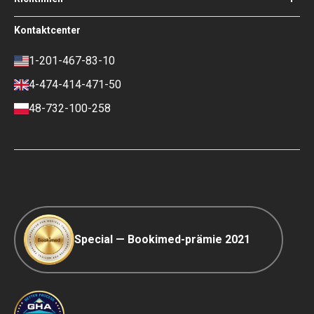
Experte des Medizinischen
Beirats von Bookimed
Nutzungsbedingungen
Kontaktcenter
Soziale Auswirkungen und Medien
Datenschutzrichtlinie
im Fokus
Richtlinie überprüfen
1-201-467-83-10
Karriere
Finanzpolitik
4-474-414-471-50
Kontakte
Zahlungs- und
Anzahlungsbedingungen
48-732-100-258
Ranking-Richtlinie
COVID-19 Reisen
Redaktionsrichtlinien
Special — Bookimed-prämie 2021