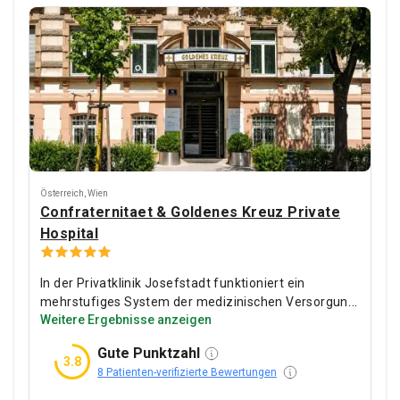
Österreich
,
Wien
Confraternitaet & Goldenes Kreuz Private
Hospital
In der Privatklinik Josefstadt funktioniert ein
mehrstufiges System der medizinischen Versorgung,
Weitere Ergebnisse anzeigen
das den effektivsten und angenehmsten
Behandlungsprozess für den Patienten
Gute Punktzahl
gewährleistet.
3.8
8 Patienten-verifizierte Bewertungen